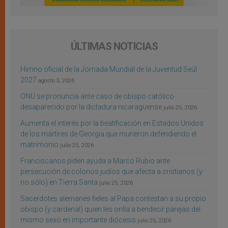
ÚLTIMAS NOTICIAS
Himno oficial de la Jornada Mundial de la Juventud Seúl
2027
agosto 3, 2026
ONU se pronuncia ante caso de obispo católico
desaparecido por la dictadura nicaragüense
julio 25, 2026
Aumenta el interés por la beatificación en Estados Unidos
de los mártires de Georgia que murieron defendiendo el
matrimonio
julio 25, 2026
Franciscanos piden ayuda a Marco Rubio ante
persecución de colonos judíos que afecta a cristianos (y
no sólo) en Tierra Santa
julio 25, 2026
Sacerdotes alemanes fieles al Papa contestan a su propio
obispo (y cardenal) quien les orilla a bendecir parejas del
mismo sexo en importante diócesis
julio 25, 2026