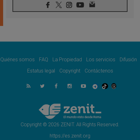
Francisco, a la espera de León
05.08.2026
Venezuela, Padre Pagniello: "En medio del
dolor, una Iglesia que no se rinde"
05.08.2026
La Fuerza del "Círculo de Héroes" con el
Papa en la Audiencia General
05.08.2026
Nuncio en Ucrania: Preocupa escuchar a
quienes bendicen la guerra
Quiénes somos
FAQ
La Propiedad
Los servicios
Difusión
05.08.2026
Estatus legal
Copyright
Contáctenos
Ucrania: Ataque masivo en Kyiv durante la
noche
05.08.2026
Colombo: "La visita del Papa a Argentina
llevará un mensaje de paz y dignidad
humana"
05.08.2026
Iglesia en Uruguay: la visita del Papa
fortalecerá la fe y la esperanza
Copyright © 2026 ZENIT. All Rights Reserved.
https://es.zenit.org