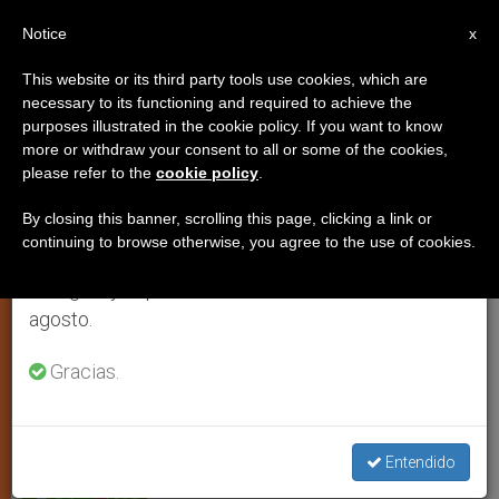
ES
Notice
×
x
Aviso importante
This website or its third party tools use cookies, which are
necessary to its functioning and required to achieve the
Del 27 de julio al 7 de agosto haremos la pausa
purposes illustrated in the cookie policy. If you want to know
Justicia y cuidados para las
anual, aprovechando que en el periodo de verano
more or withdraw your consent to all or some of the cookies,
please refer to the
cookie policy
.
se generan menos informaciones y también el
mujeres que emigran
consumo de las mismas disminuye.
By closing this banner, scrolling this page, clicking a link or
continuing to browse otherwise, you agree to the use of cookies.
Retomamos el trabajo ordinario de las ediciones
Son cien millones según un Informe de
en inglés y español de ZENIT el lunes 10 de
Caritas Internacional
agosto.
MARZO 07, 2012 00:00
ZENIT STAFF
ARTE Y CULTURA
Gracias.
W
M
F
T
S
h
e
a
w
h
a
s
c
i
a
t
s
e
t
r
Share this Entry
s
e
b
t
e
Entendido
A
n
o
e
p
g
o
r