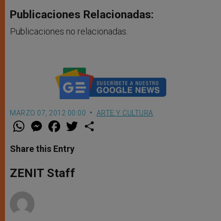
Publicaciones Relacionadas:
Publicaciones no relacionadas.
MARZO 07, 2012 00:00
ARTE Y CULTURA
W
M
F
T
S
h
e
a
w
h
a
s
c
i
a
t
s
e
t
r
Share this Entry
s
e
b
t
e
A
n
o
e
p
g
o
r
ZENIT Staff
p
e
k
r