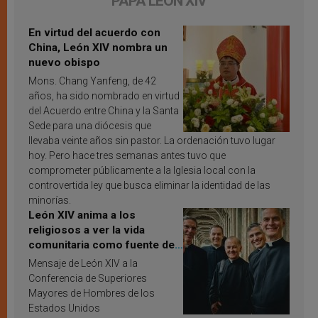
PAPA LEÓN XIV
En virtud del acuerdo con
China, León XIV nombra un
nuevo obispo
Mons. Chang Yanfeng, de 42
años, ha sido nombrado en virtud
del Acuerdo entre China y la Santa
Sede para una diócesis que
llevaba veinte años sin pastor. La ordenación tuvo lugar
hoy. Pero hace tres semanas antes tuvo que
comprometer públicamente a la Iglesia local con la
controvertida ley que busca eliminar la identidad de las
minorías.
León XIV anima a los
religiosos a ver la vida
comunitaria como fuente de
inspiración y santificación
Mensaje de León XIV a la
Conferencia de Superiores
Mayores de Hombres de los
Estados Unidos