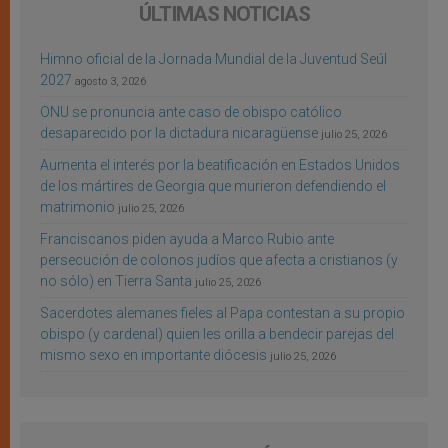
ÚLTIMAS NOTICIAS
Himno oficial de la Jornada Mundial de la Juventud Seúl
2027
agosto 3, 2026
ONU se pronuncia ante caso de obispo católico
desaparecido por la dictadura nicaragüense
julio 25, 2026
Aumenta el interés por la beatificación en Estados Unidos
de los mártires de Georgia que murieron defendiendo el
matrimonio
julio 25, 2026
Franciscanos piden ayuda a Marco Rubio ante
persecución de colonos judíos que afecta a cristianos (y
no sólo) en Tierra Santa
julio 25, 2026
Sacerdotes alemanes fieles al Papa contestan a su propio
obispo (y cardenal) quien les orilla a bendecir parejas del
mismo sexo en importante diócesis
julio 25, 2026