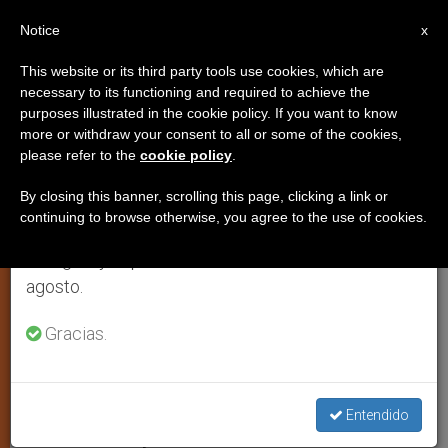
ES
Notice
×
x
Aviso importante
This website or its third party tools use cookies, which are
necessary to its functioning and required to achieve the
Del 27 de julio al 7 de agosto haremos la pausa
purposes illustrated in the cookie policy. If you want to know
Nuevo sitio plurilingüe del
anual, aprovechando que en el periodo de verano
more or withdraw your consent to all or some of the cookies,
please refer to the
cookie policy
.
se generan menos informaciones y también el
Encuentro Mundial de las
consumo de las mismas disminuye.
Familias
By closing this banner, scrolling this page, clicking a link or
continuing to browse otherwise, you agree to the use of cookies.
Retomamos el trabajo ordinario de las ediciones
en inglés y español de ZENIT el lunes 10 de
Desde enero, más de 160.000 visitas
agosto.
en el sitio oficial
Gracias.
MARZO 08, 2012 00:00
ZENIT STAFF
ARTE Y CULTURA
W
M
F
T
S
h
e
a
w
h
a
s
c
i
a
Entendido
t
s
e
t
r
Share this Entry
s
e
b
t
e