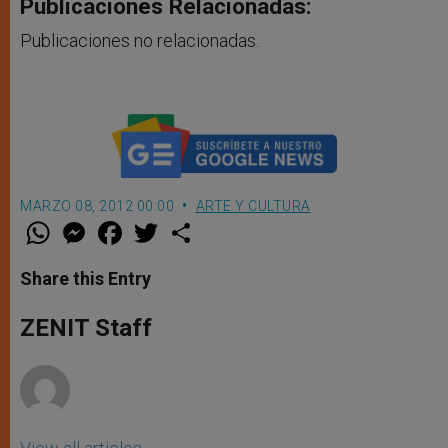
Publicaciones Relacionadas:
Publicaciones no relacionadas.
MARZO 08, 2012 00:00
ARTE Y CULTURA
W
M
F
T
S
h
e
a
w
h
a
s
c
i
a
t
s
e
t
r
Share this Entry
s
e
b
t
e
A
n
o
e
p
g
o
r
ZENIT Staff
p
e
k
r