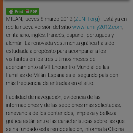
A
n
o
e
p
g
o
r
p
e
k
r
MILÁN, jueves 8 marzo 2012 (
ZENIT.org
).- Está ya en
red la nueva versión del sitio
www.family2012.com
,
en italiano, inglés, francés, español, portugués y
alemán. La renovada vestimenta gráfica ha sido
estudiada a propósito para acompañar a los
visitantes en los tres últimos meses de
acercamiento al VII Encuentro Mundial de las
Familias de Milán. España es el segundo país con
más frecuencia de entradas en el sitio.
Facilidad de navegación, evidencia de las
informaciones y de las secciones más solicitadas,
reñevancia de los contenidos, limpieza y belleza
gráfica están entre las características sobre las que
se ha fundado esta remodelación, informa la Oficina