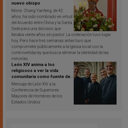
nuevo obispo
Mons. Chang Yanfeng, de 42
años, ha sido nombrado en virtud
del Acuerdo entre China y la Santa
Sede para una diócesis que
llevaba veinte años sin pastor. La ordenación tuvo lugar
hoy. Pero hace tres semanas antes tuvo que
comprometer públicamente a la Iglesia local con la
controvertida ley que busca eliminar la identidad de las
minorías.
León XIV anima a los
religiosos a ver la vida
comunitaria como fuente de
inspiración y santificación
Mensaje de León XIV a la
Conferencia de Superiores
Mayores de Hombres de los
Estados Unidos