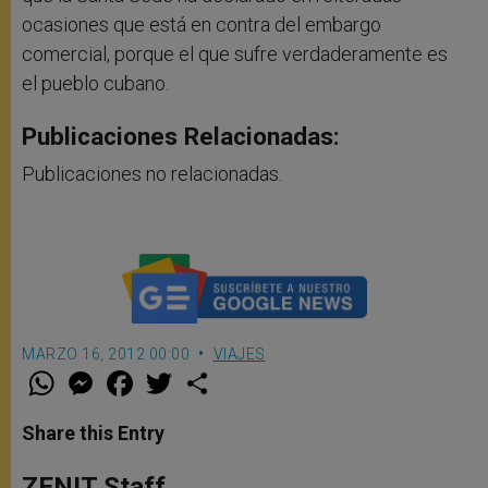
ocasiones que está en contra del embargo
comercial, porque el que sufre verdaderamente es
el pueblo cubano.
Publicaciones Relacionadas:
Publicaciones no relacionadas.
MARZO 16, 2012 00:00
VIAJES
W
M
F
T
S
h
e
a
w
h
a
s
c
i
a
t
s
e
t
r
Share this Entry
s
e
b
t
e
A
n
o
e
p
g
o
r
ZENIT Staff