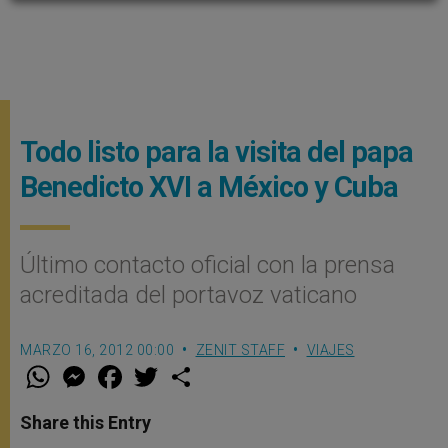
Todo listo para la visita del papa
Benedicto XVI a México y Cuba
Último contacto oficial con la prensa
acreditada del portavoz vaticano
MARZO 16, 2012 00:00
ZENIT STAFF
VIAJES
W
M
F
T
S
h
e
a
w
h
a
s
c
i
a
t
s
e
t
r
Share this Entry
s
e
b
t
e