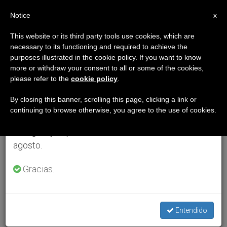
ES
Notice
×
x
Aviso importante
This website or its third party tools use cookies, which are
necessary to its functioning and required to achieve the
Del 27 de julio al 7 de agosto haremos la pausa
purposes illustrated in the cookie policy. If you want to know
anual, aprovechando que en el periodo de verano
more or withdraw your consent to all or some of the cookies,
please refer to the
cookie policy
.
se generan menos informaciones y también el
consumo de las mismas disminuye.
By closing this banner, scrolling this page, clicking a link or
continuing to browse otherwise, you agree to the use of cookies.
Retomamos el trabajo ordinario de las ediciones
en inglés y español de ZENIT el lunes 10 de
agosto.
Gracias.
Entendido