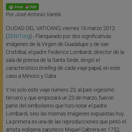
A
n
o
e
p
g
o
r
p
e
k
r
Por José Antonio Varela
CIUDAD DEL VATICANO, viernes 16 marzo 2012
(
ZENIT.org
).- Flanqueado por dos significativas
imágenes de la Virgen de Guadalupe y de san
Cristóbal, el padre Federico Lombardi, director de la
sala de prensa de la Santa Sede, dirigió el
característico
briefing
de cada viaje papal, en este
caso a México y Cuba.
Y no solo este viaje número 23, al país vigésimo
tercero y que empezará un 23 de marzo, fueron
parte del simbolismo que hizo notar el padre
Lombardi, sino las mismas imágenes expuestas hoy.
La primera es una de las reproducciones que pintó el
artista indígena zapoteco Miguel Cabrera en 1752,