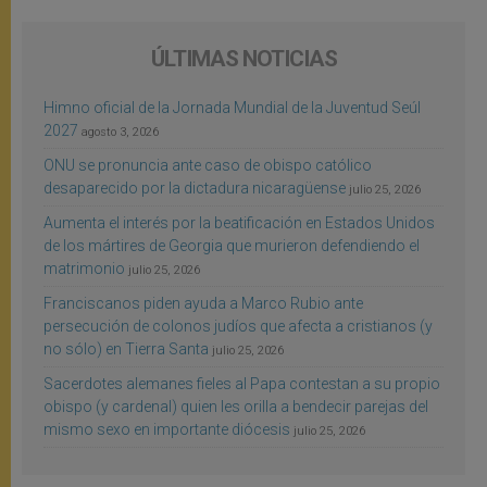
ÚLTIMAS NOTICIAS
Himno oficial de la Jornada Mundial de la Juventud Seúl
2027
agosto 3, 2026
ONU se pronuncia ante caso de obispo católico
desaparecido por la dictadura nicaragüense
julio 25, 2026
Aumenta el interés por la beatificación en Estados Unidos
de los mártires de Georgia que murieron defendiendo el
matrimonio
julio 25, 2026
Franciscanos piden ayuda a Marco Rubio ante
persecución de colonos judíos que afecta a cristianos (y
no sólo) en Tierra Santa
julio 25, 2026
Sacerdotes alemanes fieles al Papa contestan a su propio
obispo (y cardenal) quien les orilla a bendecir parejas del
mismo sexo en importante diócesis
julio 25, 2026