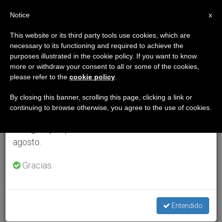
ES
Notice
×
x
Aviso importante
This website or its third party tools use cookies, which are
necessary to its functioning and required to achieve the
Del 27 de julio al 7 de agosto haremos la pausa
purposes illustrated in the cookie policy. If you want to know
anual, aprovechando que en el periodo de verano
more or withdraw your consent to all or some of the cookies,
please refer to the
cookie policy
.
se generan menos informaciones y también el
consumo de las mismas disminuye.
By closing this banner, scrolling this page, clicking a link or
continuing to browse otherwise, you agree to the use of cookies.
Retomamos el trabajo ordinario de las ediciones
en inglés y español de ZENIT el lunes 10 de
agosto.
Gracias.
Entendido