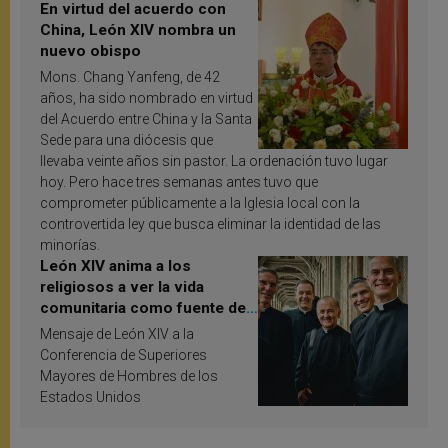
En virtud del acuerdo con
China, León XIV nombra un
nuevo obispo
Mons. Chang Yanfeng, de 42
años, ha sido nombrado en virtud
del Acuerdo entre China y la Santa
Sede para una diócesis que
llevaba veinte años sin pastor. La ordenación tuvo lugar
hoy. Pero hace tres semanas antes tuvo que
comprometer públicamente a la Iglesia local con la
controvertida ley que busca eliminar la identidad de las
minorías.
León XIV anima a los
religiosos a ver la vida
comunitaria como fuente de
inspiración y santificación
Mensaje de León XIV a la
Conferencia de Superiores
Mayores de Hombres de los
Estados Unidos