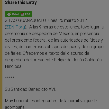
t
s
e
t
r
Share this Entry
s
e
b
t
e
A
n
o
e
p
g
o
r
p
e
k
r
SILAO, GUANAJUATO, lunes 26 marzo 2012
(
ZENIT.org
).- A las 9 horas de este lunes, tuvo lugar la
ceremonia de despedida de México, en presencia
del presidente federal, de las autoridades políticas y
civiles, de numerosos obispos del país y de un grupo
de fieles. Ofrecemos el texto del discurso de
despedida del presidente Felipe de Jesús Calderón
Hinojosa.
*****
Su Santidad Benedicto XVI.
Muy honorables integrantes de la comitiva que le
acompaña.