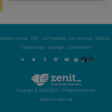
León XIV visitará el Santuario de la Madre
del Buen Consejo de Genazzano
07.08.2026
Filipinas: el Vicariato Apostólico de Calapán
se convierte en diócesis
07.08.2026
Honduras: Los desplazados invisibles de una
crisis olvidada
Quiénes somos
FAQ
La Propiedad
Los servicios
Difusión
07.08.2026
Bokalic: "En Argentina el Papa León señalará
Estatus legal
Copyright
Contáctenos
el compromiso del cristiano"
07.08.2026
La matanza de niños en Gaza no cesa: 300
muertos en 300 días
07.08.2026
Tagle: La guerra desfigura el mundo, solo la
revelación de Dios lo transfigura
Copyright © 2026 ZENIT. All Rights Reserved.
https://es.zenit.org