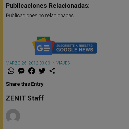
Publicaciones Relacionadas:
Publicaciones no relacionadas.
MARZO 26, 2012 00:00
VIAJES
W
M
F
T
S
h
e
a
w
h
a
s
c
i
a
t
s
e
t
r
Share this Entry
s
e
b
t
e
A
n
o
e
p
g
o
r
ZENIT Staff
p
e
k
r