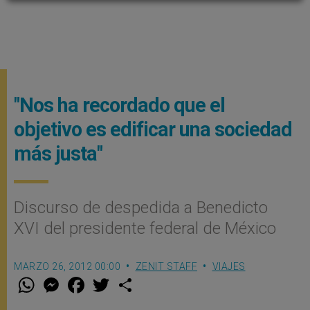
"Nos ha recordado que el
objetivo es edificar una sociedad
más justa"
Discurso de despedida a Benedicto
XVI del presidente federal de México
MARZO 26, 2012 00:00
ZENIT STAFF
VIAJES
W
M
F
T
S
h
e
a
w
h
a
s
c
i
a