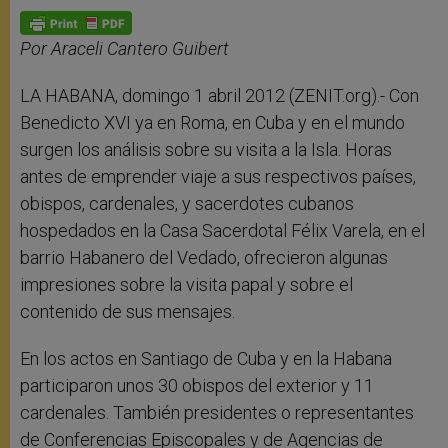
A
n
o
e
p
g
o
r
p
e
k
r
Por Araceli Cantero Guibert
LA HABANA, domingo 1 abril 2012 (ZENIT.org).- Con
Benedicto XVI ya en Roma, en Cuba y en el mundo
surgen los análisis sobre su visita a la Isla. Horas
antes de emprender viaje a sus respectivos países,
obispos, cardenales, y sacerdotes cubanos
hospedados en la Casa Sacerdotal Félix Varela, en el
barrio Habanero del Vedado, ofrecieron algunas
impresiones sobre la visita papal y sobre el
contenido de sus mensajes.
En los actos en Santiago de Cuba y en la Habana
participaron unos 30 obispos del exterior y 11
cardenales. También presidentes o representantes
de Conferencias Episcopales y de Agencias de