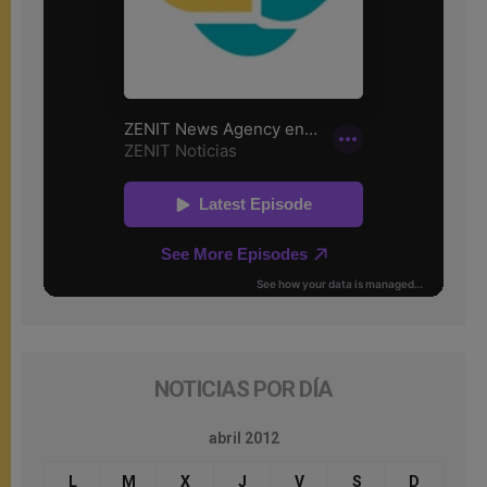
NOTICIAS POR DÍA
abril 2012
L
M
X
J
V
S
D