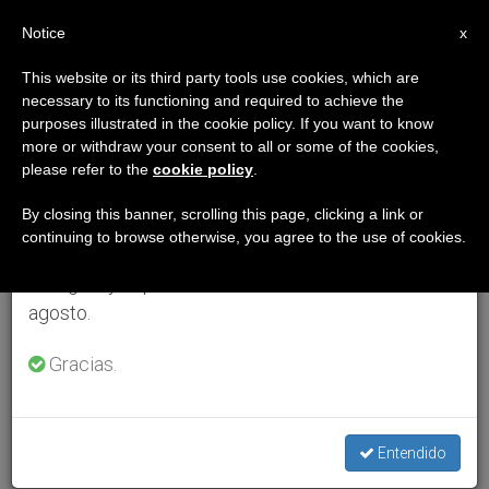
ES
Notice
×
x
Aviso importante
This website or its third party tools use cookies, which are
necessary to its functioning and required to achieve the
Del 27 de julio al 7 de agosto haremos la pausa
purposes illustrated in the cookie policy. If you want to know
anual, aprovechando que en el periodo de verano
more or withdraw your consent to all or some of the cookies,
please refer to the
cookie policy
.
se generan menos informaciones y también el
consumo de las mismas disminuye.
By closing this banner, scrolling this page, clicking a link or
continuing to browse otherwise, you agree to the use of cookies.
Retomamos el trabajo ordinario de las ediciones
en inglés y español de ZENIT el lunes 10 de
agosto.
Gracias.
Entendido