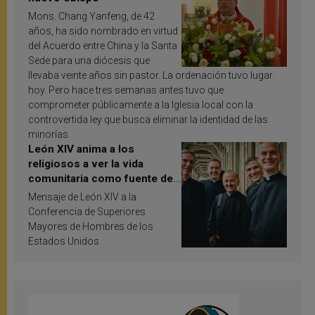
Mons. Chang Yanfeng, de 42
años, ha sido nombrado en virtud
del Acuerdo entre China y la Santa
Sede para una diócesis que
llevaba veinte años sin pastor. La ordenación tuvo lugar
hoy. Pero hace tres semanas antes tuvo que
comprometer públicamente a la Iglesia local con la
controvertida ley que busca eliminar la identidad de las
minorías.
León XIV anima a los
religiosos a ver la vida
comunitaria como fuente de
inspiración y santificación
Mensaje de León XIV a la
Conferencia de Superiores
Mayores de Hombres de los
Estados Unidos