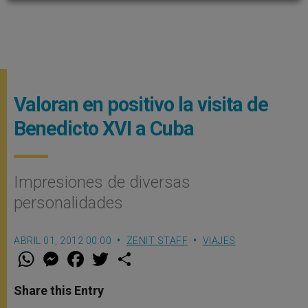
Valoran en positivo la visita de
Benedicto XVI a Cuba
Impresiones de diversas
personalidades
ABRIL 01, 2012 00:00
ZENIT STAFF
VIAJES
W
M
F
T
S
h
e
a
w
h
a
s
c
i
a
t
s
e
t
r
Share this Entry
s
e
b
t
e