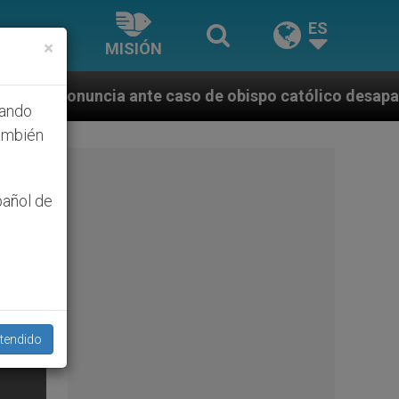
ES
×
MISIÓN
nte caso de obispo católico desaparecido por la dict
hando
ambién
pañol de
tendido