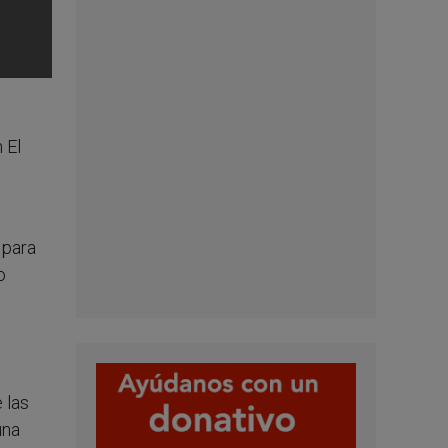
n El
 para
o
s
 las
una