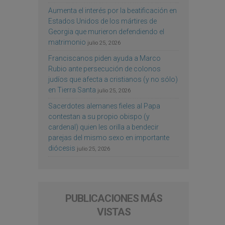
Aumenta el interés por la beatificación en
Estados Unidos de los mártires de
Georgia que murieron defendiendo el
matrimonio
julio 25, 2026
Franciscanos piden ayuda a Marco
Rubio ante persecución de colonos
judíos que afecta a cristianos (y no sólo)
en Tierra Santa
julio 25, 2026
Sacerdotes alemanes fieles al Papa
contestan a su propio obispo (y
cardenal) quien les orilla a bendecir
parejas del mismo sexo en importante
diócesis
julio 25, 2026
PUBLICACIONES MÁS
VISTAS