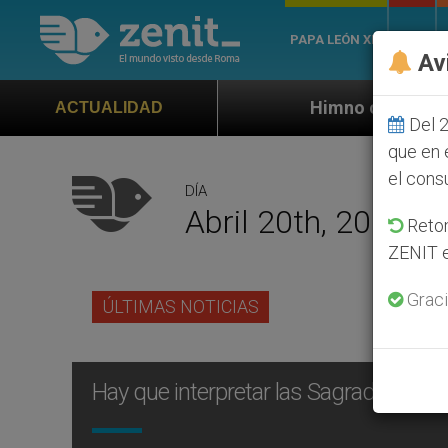
PAPA LEÓN XIV
ROMA
Av
Himno oficial de la Jornada Mundia
ACTUALIDAD
Del 2
que en 
el cons
DÍA
Abril 20th, 2012
Retom
ZENIT e
Graci
ÚLTIMAS NOTICIAS
Hay que interpretar las Sagradas Escr