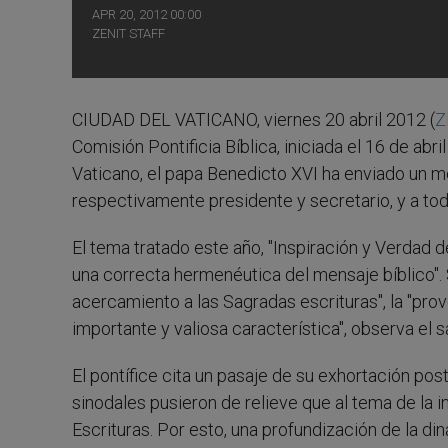
APR 20, 2012 00:00
ZENIT STAFF
CIUDAD DEL VATICANO, viernes 20 abril 2012 (
Z
Comisión Pontificia Bíblica, iniciada el 16 de abri
Vaticano, el papa Benedicto XVI ha enviado un m
respectivamente presidente y secretario, y a t
El tema tratado este año, "Inspiración y Verdad d
una correcta hermenéutica del mensaje bíblico". 
acercamiento a las Sagradas escrituras", la "pro
importante y valiosa característica", observa el 
El pontífice cita un pasaje de su exhortación pos
sinodales pusieron de relieve que al tema de la 
Escrituras. Por esto, una profundización de la di