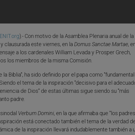
ENIT.org
).- Con motivo de la Asamblea Plenaria anual de la
l y clausurada este viernes, en la
Domus Sanctae Martae
, e
ensaje a los cardenales William Levada y Prosper Grech,
odos los miembros de la misma Comisión.
e la Biblia", ha sido definido por el papa como "fundamental
Siendo el tema de la inspiración "decisivo para el adecuad
veniencia de Dios" de estas últimas sigue siendo su "más
santo padre.
tsinodal
Verbum Domini
, en la que afirmaba que "los padre
inspiración está conectado también el tema de la verdad de
námica de la inspiración llevará indudablemente también a 