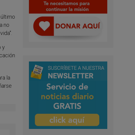
 último
ra no
vida".
o y
icación
ra la
eñarse