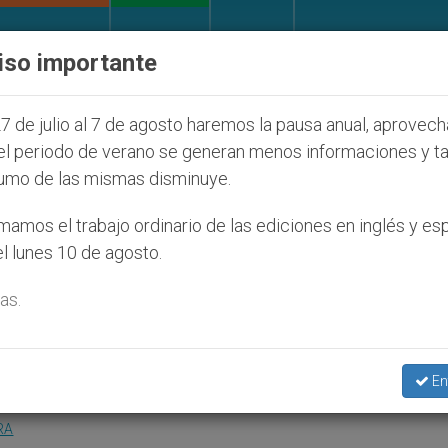
IGLESIA Y MUNDO
DOCUMENTOS
DONATIVOS
iso importante
udíos que afecta a cristianos (y no sólo) en Tierra S
7 de julio al 7 de agosto haremos la pausa anual, aprovec
el periodo de verano se generan menos informaciones y t
umo de las mismas disminuye.
o oficial del VII Encuentro
amos el trabajo ordinario de las ediciones en inglés y es
l lunes 10 de agosto.
s
as.
palabras para hacer fiesta al papa
En
RA