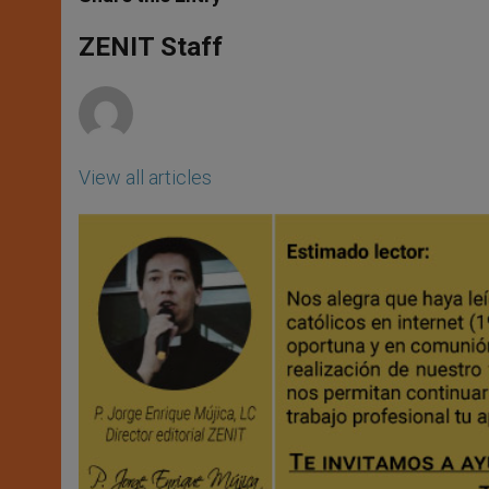
s
e
b
t
e
A
n
o
e
p
g
o
r
ZENIT Staff
p
e
k
r
View all articles