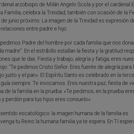
ardenal arzobispo de Milán Angelo Scola y por el cardenal 
la Familia, celebra la Trinidad, también con ocasión de la F
3 de junio próximo. La imagen de la Trinidad es expresión d
elaciones entre padre e hijo.
Te pedimos Padre del hombre por cada familia que nos dona
adre”. En el estribillo estallan la fiesta y la gratitud res
ones que le das. Fiesta y trabajo, alegría y fatiga, eres nues
ijo: “Te pedimos Cristo Señor. Eres fuente de alegría para 
 justo y el pan». El Espíritu Santo es celebrado en la terc
a guía siempre. Te invocamos. Eres nuestra paz, fiesta de vi
ma de la familia en la prueba: «Te pedimos, en la prueba ere
y perdón para tus hijos eres consuelo».
 sentido escatológico: la imagen humana de la familia es
 venga tu Reino la humana familia ya te espera. En Tí esp