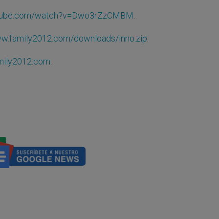
utube.com/watch?v=Dwo3rZzCMBM
.
ww.family2012.com/downloads/inno.zip
.
ily2012.com
.