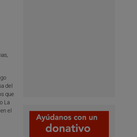
ias,
ego
sa del
os que
ro La
en el