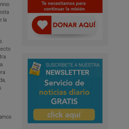
Ennio
iesta
e la
s.
pecto
tra
la
era
da,
s
eramos