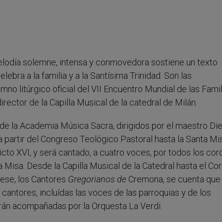
elodía solemne, intensa y conmovedora sostiene un texto
lebra a la familia y a la Santísima Trinidad. Son las
imno litúrgico oficial del VII Encuentro Mundial de las Famil
rector de la Capilla Musical de la catedral de Milán.
 de la Academia Música Sacra, dirigidos por el maestro Di
a partir del Congreso Teológico Pastoral hasta la Santa Mi
cto XVI, y será cantado, a cuatro voces, por todos los cor
a Misa. Desde la Capilla Musical de la Catedral hasta el Co
arese, los Cantores
Gregorianos de
Cremona, se cuenta que 
antores, incluídas las voces de las parroquias y de los
rán acompañadas por la Orquesta La Verdi.