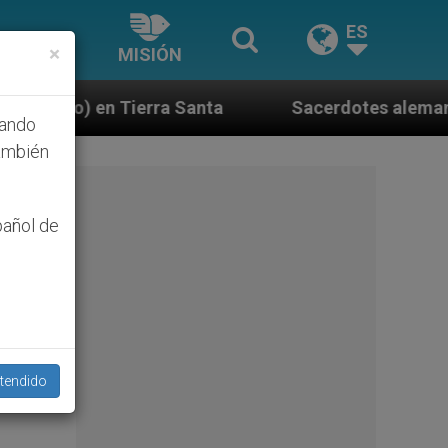
ES
×
MISIÓN
anta
Sacerdotes alemanes fieles al Papa contes
hando
ambién
pañol de
tendido