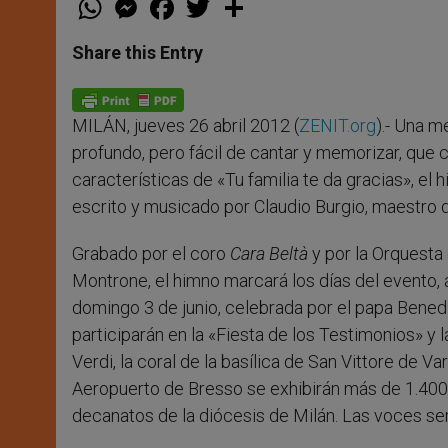
h
e
a
w
h
a
s
c
i
a
t
s
e
t
r
Share this Entry
s
e
b
t
e
A
n
o
e
p
g
o
r
p
e
k
MILÁN, jueves 26 abril 2012 (
ZENIT.org
).- Una m
r
profundo, pero fácil de cantar y memorizar, que ce
características de «Tu familia te da gracias», el h
escrito y musicado por Claudio Burgio, maestro di
Grabado por el coro
Cara Beltà
y por la Orquesta
Montrone, el himno marcará los días del evento, 
domingo 3 de junio, celebrada por el papa Benedi
participarán en la «Fiesta de los Testimonios» y l
Verdi, la coral de la basílica de San Vittore de V
Aeropuerto de Bresso se exhibirán más de 1.400 c
decanatos de la diócesis de Milán. Las voces se