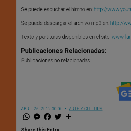
Se puede escuchar el himno en:
http://www.yo
Se puede descargar el archivo mp3 en:
http://w
Texto y partituras disponibles en el sito:
www.fam
Publicaciones Relacionadas:
Publicaciones no relacionadas.
ABRIL 26, 2012 00:00
ARTE Y CULTURA
W
M
F
T
S
h
e
a
w
h
a
s
c
i
a
t
s
e
t
r
Share this Entry