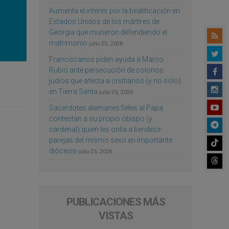
Aumenta el interés por la beatificación en
Estados Unidos de los mártires de
Georgia que murieron defendiendo el
matrimonio
julio 25, 2026
Franciscanos piden ayuda a Marco
Rubio ante persecución de colonos
judíos que afecta a cristianos (y no sólo)
en Tierra Santa
julio 25, 2026
Sacerdotes alemanes fieles al Papa
contestan a su propio obispo (y
cardenal) quien les orilla a bendecir
parejas del mismo sexo en importante
diócesis
julio 25, 2026
PUBLICACIONES MÁS
VISTAS