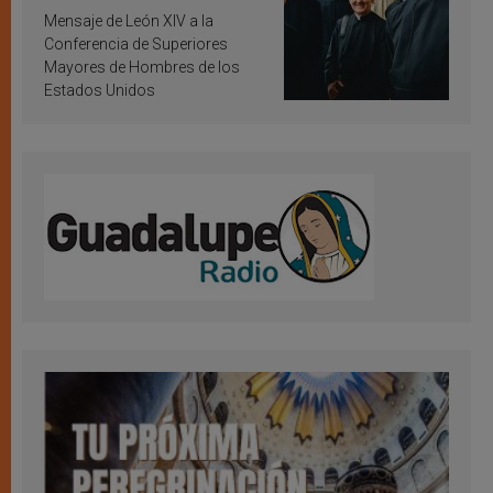
inspiración y santificación
Mensaje de León XIV a la
Conferencia de Superiores
Mayores de Hombres de los
Estados Unidos