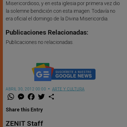
Misericordioso, y en esta iglesia por primera vez dio
la solemne bendición con esta imagen. Todavía no
era oficial el domingo de la Divina Misericordia.
Publicaciones Relacionadas:
Publicaciones no relacionadas.
ABRIL 30, 2012 00:00
ARTE Y CULTURA
W
M
F
T
S
h
e
a
w
h
a
s
c
i
a
t
s
e
t
r
Share this Entry
s
e
b
t
e
A
n
o
e
p
g
o
r
ZENIT Staff
p
e
k