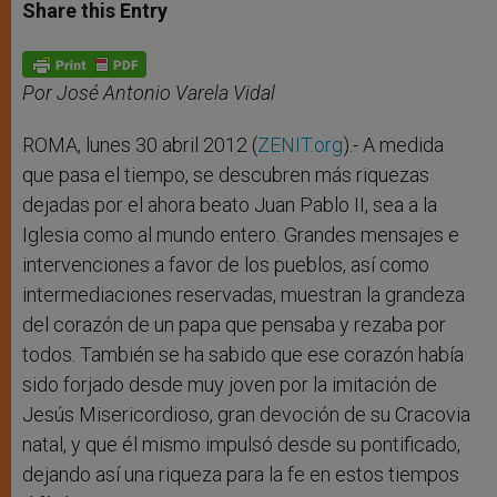
t
s
e
t
r
Share this Entry
s
e
b
t
e
A
n
o
e
p
g
o
r
p
e
k
r
Por José Antonio Varela Vidal
ROMA, lunes 30 abril 2012 (
ZENIT.org
).- A medida
que pasa el tiempo, se descubren más riquezas
dejadas por el ahora beato Juan Pablo II, sea a la
Iglesia como al mundo entero. Grandes mensajes e
intervenciones a favor de los pueblos, así como
intermediaciones reservadas, muestran la grandeza
del corazón de un papa que pensaba y rezaba por
todos. También se ha sabido que ese corazón había
sido forjado desde muy joven por la imitación de
Jesús Misericordioso, gran devoción de su Cracovia
natal, y que él mismo impulsó desde su pontificado,
dejando así una riqueza para la fe en estos tiempos