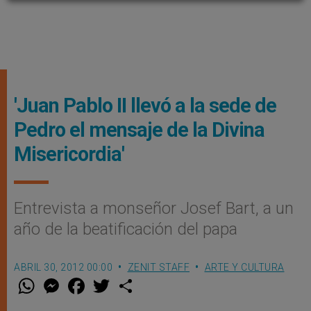
'Juan Pablo II llevó a la sede de
Pedro el mensaje de la Divina
Misericordia'
Entrevista a monseñor Josef Bart, a un
año de la beatificación del papa
ABRIL 30, 2012 00:00
ZENIT STAFF
ARTE Y CULTURA
W
M
F
T
S
h
e
a
w
h
a
s
c
i
a