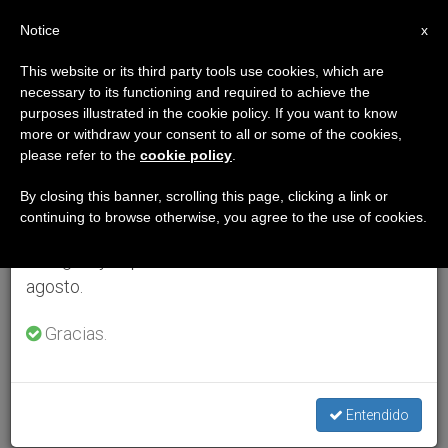
ES
Notice
×
x
Aviso importante
This website or its third party tools use cookies, which are
necessary to its functioning and required to achieve the
Del 27 de julio al 7 de agosto haremos la pausa
purposes illustrated in the cookie policy. If you want to know
anual, aprovechando que en el periodo de verano
more or withdraw your consent to all or some of the cookies,
please refer to the
cookie policy
.
se generan menos informaciones y también el
consumo de las mismas disminuye.
By closing this banner, scrolling this page, clicking a link or
continuing to browse otherwise, you agree to the use of cookies.
Retomamos el trabajo ordinario de las ediciones
en inglés y español de ZENIT el lunes 10 de
agosto.
Gracias.
Entendido