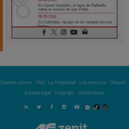
En Castel Gandolfo, el tapiz de Raffaello
sobre el sermón de San Pablo
08.08.2026
En Colombia, «la paz no se compra con una
firma»
08.08.2026
En Venezuela celebraron los 416 años del
Santo Cristo de La Grita
08.08.2026
El Papa: en Santa Ágata contemplamos la
victoria del amor sobre la muerte
08.08.2026
León XIV visitará el Santuario de la Madre
del Buen Consejo de Genazzano
Quiénes somos
FAQ
La Propiedad
Los servicios
Difusión
07.08.2026
Filipinas: el Vicariato Apostólico de Calapán
Estatus legal
Copyright
Contáctenos
se convierte en diócesis
07.08.2026
Honduras: Los desplazados invisibles de una
crisis olvidada
07.08.2026
Bokalic: "En Argentina el Papa León señalará
el compromiso del cristiano"