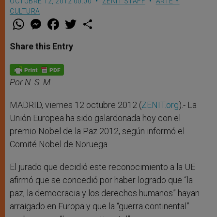
OCTUBRE 12, 2012 00:00
ZENIT STAFF
ARTE Y
CULTURA
W
M
F
T
S
h
e
a
w
h
a
s
c
i
a
t
s
e
t
r
Share this Entry
s
e
b
t
e
A
n
o
e
p
g
o
r
p
e
k
r
Por N. S. M.
MADRID, viernes 12 octubre 2012 (
ZENIT.org
).- La
Unión Europea ha sido galardonada hoy con el
premio Nobel de la Paz 2012, según informó el
Comité Nobel de Noruega.
El jurado que decidió este reconocimiento a la UE
afirmó que se concedió por haber logrado que “la
paz, la democracia y los derechos humanos” hayan
arraigado en Europa y que la “guerra continental”