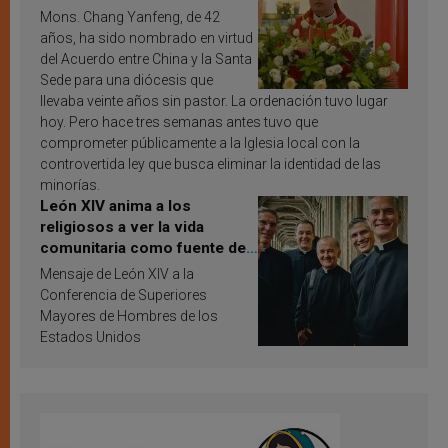
Mons. Chang Yanfeng, de 42
años, ha sido nombrado en virtud
del Acuerdo entre China y la Santa
Sede para una diócesis que
llevaba veinte años sin pastor. La ordenación tuvo lugar
hoy. Pero hace tres semanas antes tuvo que
comprometer públicamente a la Iglesia local con la
controvertida ley que busca eliminar la identidad de las
minorías.
León XIV anima a los
religiosos a ver la vida
comunitaria como fuente de
inspiración y santificación
Mensaje de León XIV a la
Conferencia de Superiores
Mayores de Hombres de los
Estados Unidos