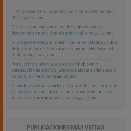
Himno oficial de la Jornada Mundial de la Juventud Seúl
2027
agosto 3, 2026
ONU se pronuncia ante caso de obispo católico
desaparecido por la dictadura nicaragüense
julio 25, 2026
Aumenta el interés por la beatificación en Estados Unidos
de los mártires de Georgia que murieron defendiendo el
matrimonio
julio 25, 2026
Franciscanos piden ayuda a Marco Rubio ante
persecución de colonos judíos que afecta a cristianos (y
no sólo) en Tierra Santa
julio 25, 2026
Sacerdotes alemanes fieles al Papa contestan a su propio
obispo (y cardenal) quien les orilla a bendecir parejas del
mismo sexo en importante diócesis
julio 25, 2026
PUBLICACIONES MÁS VISTAS