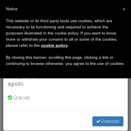
ES
Notice
×
x
Aviso importante
This website or its third party tools use cookies, which are
necessary to its functioning and required to achieve the
Del 27 de julio al 7 de agosto haremos la pausa
purposes illustrated in the cookie policy. If you want to know
anual, aprovechando que en el periodo de verano
more or withdraw your consent to all or some of the cookies,
please refer to the
cookie policy
.
se generan menos informaciones y también el
consumo de las mismas disminuye.
By closing this banner, scrolling this page, clicking a link or
continuing to browse otherwise, you agree to the use of cookies.
Retomamos el trabajo ordinario de las ediciones
en inglés y español de ZENIT el lunes 10 de
agosto.
Gracias.
Entendido