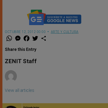
OCTUBRE 12, 2012 00:00
ARTE Y CULTURA
W
M
F
T
S
h
e
a
w
h
a
s
c
i
a
t
s
e
t
r
Share this Entry
s
e
b
t
e
A
n
o
e
p
g
o
r
ZENIT Staff
p
e
k
r
View all articles