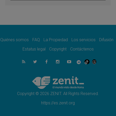
En Colombia, «la paz no se compra con una
firma»
08.08.2026
En Venezuela celebraron los 416 años del
Santo Cristo de La Grita
08.08.2026
El Papa: en Santa Ágata contemplamos la
victoria del amor sobre la muerte
Quiénes somos
FAQ
La Propiedad
Los servicios
Difusión
08.08.2026
León XIV visitará el Santuario de la Madre
Estatus legal
Copyright
Contáctenos
del Buen Consejo de Genazzano
07.08.2026
Filipinas: el Vicariato Apostólico de Calapán
se convierte en diócesis
07.08.2026
Honduras: Los desplazados invisibles de una
crisis olvidada
Copyright © 2026 ZENIT. All Rights Reserved.
https://es.zenit.org