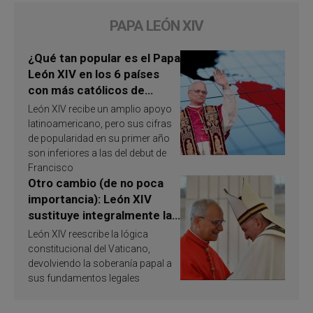
PAPA LEÓN XIV
¿Qué tan popular es el Papa
León XIV en los 6 países
con más católicos de
América Latina en 2026?
León XIV recibe un amplio apoyo
Publican resultados de
latinoamericano, pero sus cifras
investigación
de popularidad en su primer año
son inferiores a las del debut de
Francisco
Otro cambio (de no poca
importancia): León XIV
sustituye integralmente la
ley vaticana de Papa
León XIV reescribe la lógica
Francisco
constitucional del Vaticano,
devolviendo la soberanía papal a
sus fundamentos legales