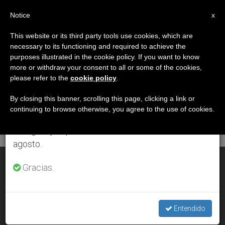
ES
Notice
×
x
Aviso importante
This website or its third party tools use cookies, which are
necessary to its functioning and required to achieve the
Del 27 de julio al 7 de agosto haremos la pausa
DÍA
purposes illustrated in the cookie policy. If you want to know
anual, aprovechando que en el periodo de verano
Octubre 30th, 2012
more or withdraw your consent to all or some of the cookies,
please refer to the
cookie policy
.
se generan menos informaciones y también el
consumo de las mismas disminuye.
By closing this banner, scrolling this page, clicking a link or
continuing to browse otherwise, you agree to the use of cookies.
ÚLTIMAS NOTICIAS
Retomamos el trabajo ordinario de las ediciones
en inglés y español de ZENIT el lunes 10 de
agosto.
El Juicio Final de la Capilla Sixtina cumple 500 años
Gracias.
OCT 30, 2012 00:00
ZENIT STAFF
Entendido