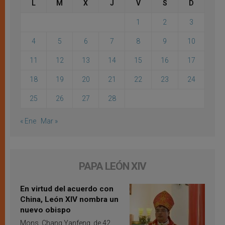
L
M
X
J
V
S
D
1
2
3
4
5
6
7
8
9
10
11
12
13
14
15
16
17
18
19
20
21
22
23
24
25
26
27
28
« Ene
Mar »
PAPA LEÓN XIV
En virtud del acuerdo con
China, León XIV nombra un
nuevo obispo
Mons. Chang Yanfeng, de 42