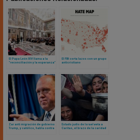
El Papa León XIV llama a la
El FBI corta lazos con un grupo
“reconciliación y la esperanza”
anticristiano
en la respuesta global ante
migrantes y refugiados
Zar anti migración de gobierno
Estado judío de Israel veta a
Trump, y católico, habla contra
Caritas, el brazo de la caridad
mensaje de Iglesia
de la Iglesia (y más de 20
estadounidense
organizaciones humanitarias),
en Gaza