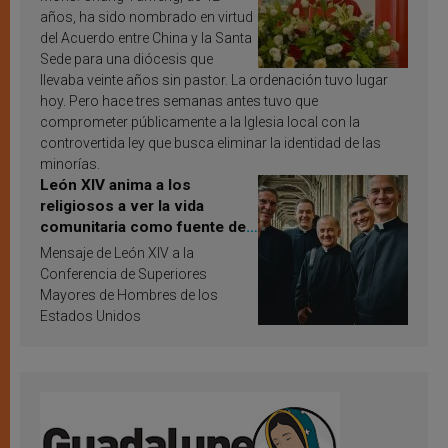
años, ha sido nombrado en virtud
del Acuerdo entre China y la Santa
Sede para una diócesis que
llevaba veinte años sin pastor. La ordenación tuvo lugar
hoy. Pero hace tres semanas antes tuvo que
comprometer públicamente a la Iglesia local con la
controvertida ley que busca eliminar la identidad de las
minorías.
León XIV anima a los
religiosos a ver la vida
comunitaria como fuente de
inspiración y santificación
Mensaje de León XIV a la
Conferencia de Superiores
Mayores de Hombres de los
Estados Unidos