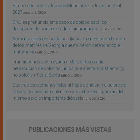
Himno oficial de la Jornada Mundial de la Juventud Seúl
2027
agosto 3, 2026
ONU se pronuncia ante caso de obispo católico
desaparecido por la dictadura nicaragüense
julio 25, 2026
Aumenta el interés por la beatificación en Estados Unidos
de los mártires de Georgia que murieron defendiendo el
matrimonio
julio 25, 2026
Franciscanos piden ayuda a Marco Rubio ante
persecución de colonos judíos que afecta a cristianos (y
no sólo) en Tierra Santa
julio 25, 2026
Sacerdotes alemanes fieles al Papa contestan a su propio
obispo (y cardenal) quien les orilla a bendecir parejas del
mismo sexo en importante diócesis
julio 25, 2026
PUBLICACIONES MÁS VISTAS