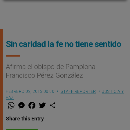
Sin caridad la fe no tiene sentido
Afirma el obispo de Pamplona
Francisco Pérez González
FEBRERO 02, 2013 00:00
STAFF REPORTER
JUSTICIA Y
PAZ
W
M
F
T
S
h
e
a
w
h
a
s
c
i
a
t
s
e
t
r
Share this Entry
s
e
b
t
e
A
n
o
e