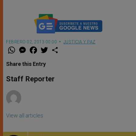
FEBRERO 02, 2013 00:00
JUSTICIA Y PAZ
W
M
F
T
S
h
e
a
w
h
a
s
c
i
a
t
s
e
t
r
Share this Entry
s
e
b
t
e
A
n
o
e
p
g
o
r
Staff Reporter
p
e
k
r
View all articles