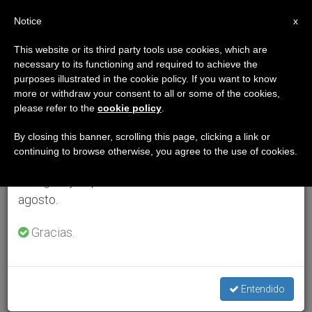
ES
Notice
×
x
Aviso importante
This website or its third party tools use cookies, which are
necessary to its functioning and required to achieve the
Del 27 de julio al 7 de agosto haremos la pausa
purposes illustrated in the cookie policy. If you want to know
anual, aprovechando que en el periodo de verano
more or withdraw your consent to all or some of the cookies,
please refer to the
cookie policy
.
se generan menos informaciones y también el
consumo de las mismas disminuye.
By closing this banner, scrolling this page, clicking a link or
continuing to browse otherwise, you agree to the use of cookies.
Retomamos el trabajo ordinario de las ediciones
en inglés y español de ZENIT el lunes 10 de
agosto.
Gracias.
Entendido