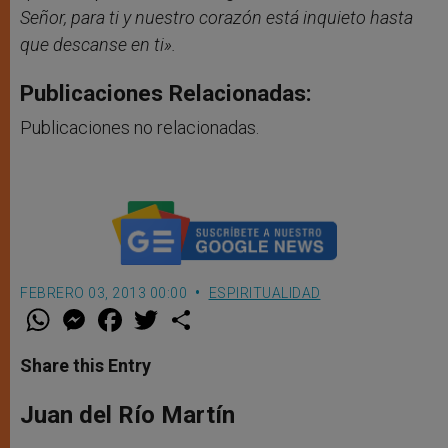
Señor, para ti y nuestro corazón está inquieto hasta
que descanse en ti».
Publicaciones Relacionadas:
Publicaciones no relacionadas.
FEBRERO 03, 2013 00:00
ESPIRITUALIDAD
W
M
F
T
S
h
e
a
w
h
a
s
c
i
a
t
s
e
t
r
Share this Entry
s
e
b
t
e
A
n
o
e
p
g
o
r
Juan del Río Martín
p
e
k
r