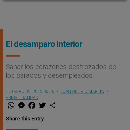
El desamparo interior
Sanar los corazones destrozados de
los parados y desempleados
FEBRERO 03, 2013 00:00
JUAN DEL RÍO MARTÍN
ESPIRITUALIDAD
W
M
F
T
S
h
e
a
w
h
a
s
c
i
a
t
s
e
t
r
Share this Entry
s
e
b
t
e
A
n
o
e