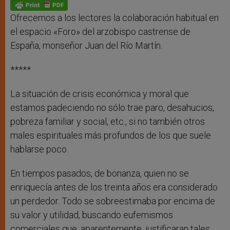
p
g
o
r
p
e
k
r
Ofrecemos a los lectores la colaboración habitual en
el espacio «Foro» del arzobispo castrense de
España, monseñor Juan del Río Martín.
*****
La situación de crisis económica y moral que
estamos padeciendo no sólo trae paro, desahucios,
pobreza familiar y social, etc., si no también otros
males espirituales más profundos de los que suele
hablarse poco.
En tiempos pasados, de bonanza, quien no se
enriquecía antes de los treinta años era considerado
un perdedor. Todo se sobreestimaba por encima de
su valor y utilidad, buscando eufemismos
comerciales que, aparentemente, justificaran tales