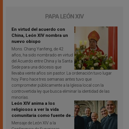
PAPA LEÓN XIV
En virtud del acuerdo con
China, León XIV nombra un
nuevo obispo
Mons. Chang Yanfeng, de 42
años, ha sido nombrado en virtud
del Acuerdo entre China y la Santa
Sede para una diócesis que
llevaba veinte años sin pastor. La ordenación tuvo lugar
hoy. Pero hace tres semanas antes tuvo que
comprometer públicamente a la Iglesia local con la
controvertida ley que busca eliminar la identidad de las
minorías.
León XIV anima a los
religiosos a ver la vida
comunitaria como fuente de
inspiración y santificación
Mensaje de León XIV a la