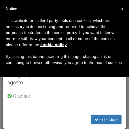
ES
Notice
×
x
Aviso importante
This website or its third party tools use cookies, which are
necessary to its functioning and required to achieve the
Del 27 de julio al 7 de agosto haremos la pausa
purposes illustrated in the cookie policy. If you want to know
anual, aprovechando que en el periodo de verano
more or withdraw your consent to all or some of the cookies,
please refer to the
cookie policy
.
se generan menos informaciones y también el
consumo de las mismas disminuye.
By closing this banner, scrolling this page, clicking a link or
continuing to browse otherwise, you agree to the use of cookies.
Retomamos el trabajo ordinario de las ediciones
en inglés y español de ZENIT el lunes 10 de
agosto.
Gracias.
Entendido