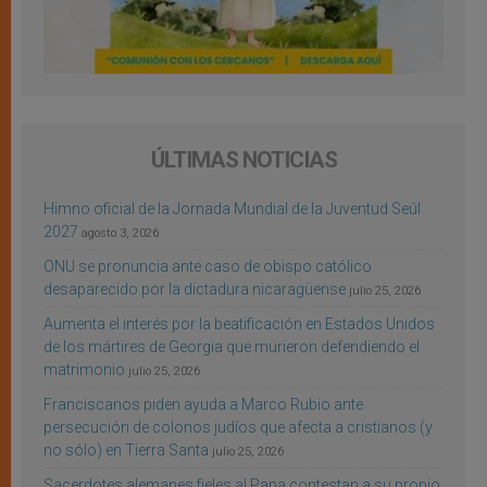
ÚLTIMAS NOTICIAS
Himno oficial de la Jornada Mundial de la Juventud Seúl
2027
agosto 3, 2026
ONU se pronuncia ante caso de obispo católico
desaparecido por la dictadura nicaragüense
julio 25, 2026
Aumenta el interés por la beatificación en Estados Unidos
de los mártires de Georgia que murieron defendiendo el
matrimonio
julio 25, 2026
Franciscanos piden ayuda a Marco Rubio ante
persecución de colonos judíos que afecta a cristianos (y
no sólo) en Tierra Santa
julio 25, 2026
Sacerdotes alemanes fieles al Papa contestan a su propio