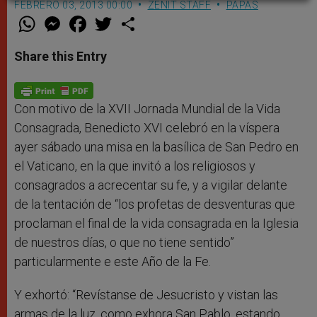
FEBRERO 03, 2013 00:00
ZENIT STAFF
PAPAS
W
M
F
T
S
h
e
a
w
h
a
s
c
i
a
t
s
e
t
r
Share this Entry
s
e
b
t
e
A
n
o
e
p
g
o
r
p
e
k
r
Con motivo de la XVII Jornada Mundial de la Vida
Consagrada, Benedicto XVI celebró en la víspera
ayer sábado una misa en la basílica de San Pedro en
el Vaticano, en la que invitó a los religiosos y
consagrados a acrecentar su fe, y a vigilar delante
de la tentación de “los profetas de desventuras que
proclaman el final de la vida consagrada en la Iglesia
de nuestros días, o que no tiene sentido”
particularmente e este Año de la Fe.
Y exhortó: “Revístanse de Jesucristo y vistan las
armas de la luz, como exhora San Pablo, estando