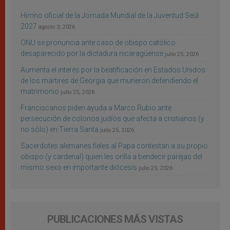
Himno oficial de la Jornada Mundial de la Juventud Seúl
2027
agosto 3, 2026
ONU se pronuncia ante caso de obispo católico
desaparecido por la dictadura nicaragüense
julio 25, 2026
Aumenta el interés por la beatificación en Estados Unidos
de los mártires de Georgia que murieron defendiendo el
matrimonio
julio 25, 2026
Franciscanos piden ayuda a Marco Rubio ante
persecución de colonos judíos que afecta a cristianos (y
no sólo) en Tierra Santa
julio 25, 2026
Sacerdotes alemanes fieles al Papa contestan a su propio
obispo (y cardenal) quien les orilla a bendecir parejas del
mismo sexo en importante diócesis
julio 25, 2026
PUBLICACIONES MÁS VISTAS