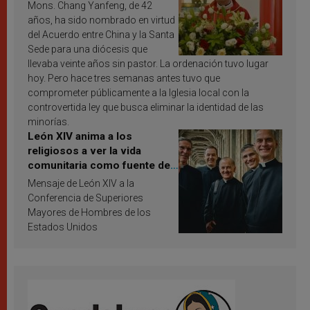
Mons. Chang Yanfeng, de 42
años, ha sido nombrado en virtud
del Acuerdo entre China y la Santa
Sede para una diócesis que
llevaba veinte años sin pastor. La ordenación tuvo lugar
hoy. Pero hace tres semanas antes tuvo que
comprometer públicamente a la Iglesia local con la
controvertida ley que busca eliminar la identidad de las
minorías.
León XIV anima a los
religiosos a ver la vida
comunitaria como fuente de
inspiración y santificación
Mensaje de León XIV a la
Conferencia de Superiores
Mayores de Hombres de los
Estados Unidos