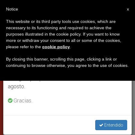
ES
Notice
×
x
Aviso importante
This website or its third party tools use cookies, which are
necessary to its functioning and required to achieve the
Del 27 de julio al 7 de agosto haremos la pausa
purposes illustrated in the cookie policy. If you want to know
Rechazar a los profetas de
anual, aprovechando que en el periodo de verano
more or withdraw your consent to all or some of the cookies,
please refer to the
cookie policy
.
se generan menos informaciones y también el
desventuras que niegan el
consumo de las mismas disminuye.
sentido de la vida religiosa
By closing this banner, scrolling this page, clicking a link or
continuing to browse otherwise, you agree to the use of cookies.
Retomamos el trabajo ordinario de las ediciones
en inglés y español de ZENIT el lunes 10 de
El papa celebra misa en San Pedro en la
agosto.
XVII Jornada Mundial de la Vida
Gracias.
Consagrada. En la sociedad de la
eficiencia defender a los débiles es
evangelio de contradicción
Entendido