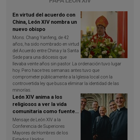
PAPA LEÓN XIV
En virtud del acuerdo con
China, León XIV nombra un
nuevo obispo
Mons. Chang Yanfeng, de 42
años, ha sido nombrado en virtud
del Acuerdo entre China y la Santa
Sede para una diócesis que
llevaba veinte años sin pastor. La ordenación tuvo lugar
hoy. Pero hace tres semanas antes tuvo que
comprometer públicamente a la Iglesia local con la
controvertida ley que busca eliminar la identidad de las
minorías.
León XIV anima a los
religiosos a ver la vida
comunitaria como fuente
de inspiración y
Mensaje de León XIV a la
santificación
Conferencia de Superiores
Mayores de Hombres de los
Estados Unidos