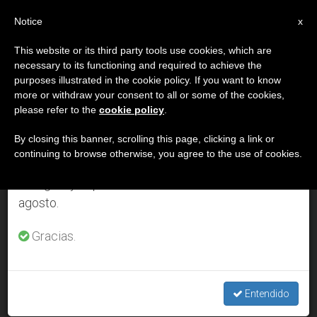
ES
Notice
×
x
Aviso importante
This website or its third party tools use cookies, which are
necessary to its functioning and required to achieve the
Del 27 de julio al 7 de agosto haremos la pausa
DÍA
purposes illustrated in the cookie policy. If you want to know
anual, aprovechando que en el periodo de verano
Febrero 4th, 2013
more or withdraw your consent to all or some of the cookies,
please refer to the
cookie policy
.
se generan menos informaciones y también el
consumo de las mismas disminuye.
By closing this banner, scrolling this page, clicking a link or
continuing to browse otherwise, you agree to the use of cookies.
ÚLTIMAS NOTICIAS
Retomamos el trabajo ordinario de las ediciones
en inglés y español de ZENIT el lunes 10 de
agosto.
Filipinas: Avance en las negociaciones de paz entre el
gobierno y el Frente Moro
Gracias.
FEB 04, 2013 00:00
ZENIT STAFF
Entendido