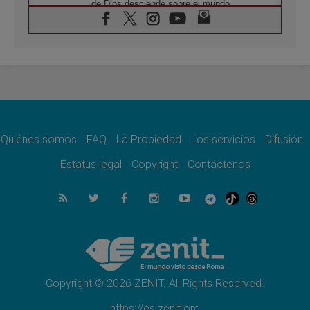
de Dios desciende sobre el mundo
05.08.2026
Cristianos y confucianos: Respeto y
sabiduría para afrontar los urgentes desafíos
de hoy
05.08.2026
En marcha hacia Asís en nombre de San
Francisco, a la espera de León
05.08.2026
Venezuela, Padre Pagniello: "En medio del
dolor, una Iglesia que no se rinde"
Quiénes somos
FAQ
La Propiedad
Los servicios
Difusión
05.08.2026
Estatus legal
Copyright
Contáctenos
La Fuerza del "Círculo de Héroes" con el
Papa en la Audiencia General
05.08.2026
Nuncio en Ucrania: Preocupa escuchar a
quienes bendicen la guerra
05.08.2026
Ucrania: Ataque masivo en Kyiv durante la
noche
Copyright © 2026 ZENIT. All Rights Reserved.
https://es.zenit.org