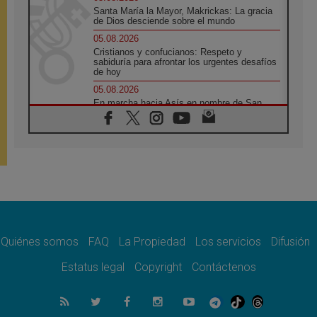
Santa María la Mayor, Makrickas: La gracia
de Dios desciende sobre el mundo
05.08.2026
Cristianos y confucianos: Respeto y
sabiduría para afrontar los urgentes desafíos
de hoy
05.08.2026
En marcha hacia Asís en nombre de San
Francisco, a la espera de León
05.08.2026
Venezuela, Padre Pagniello: "En medio del
dolor, una Iglesia que no se rinde"
05.08.2026
La Fuerza del "Círculo de Héroes" con el
Papa en la Audiencia General
05.08.2026
Nuncio en Ucrania: Preocupa escuchar a
quienes bendicen la guerra
Quiénes somos
FAQ
La Propiedad
Los servicios
Difusión
05.08.2026
Estatus legal
Copyright
Contáctenos
Ucrania: Ataque masivo en Kyiv durante la
noche
05.08.2026
Colombo: "La visita del Papa a Argentina