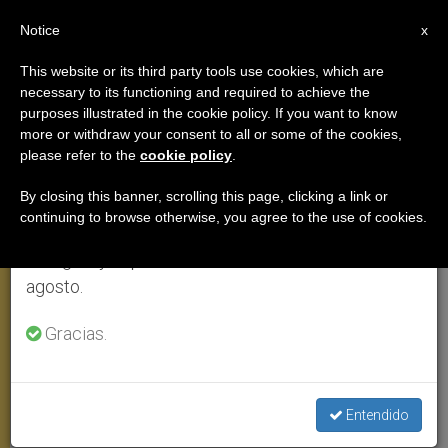
ES
Notice
×
x
Aviso importante
This website or its third party tools use cookies, which are
necessary to its functioning and required to achieve the
Del 27 de julio al 7 de agosto haremos la pausa
purposes illustrated in the cookie policy. If you want to know
Benedicto XVI: La creación
anual, aprovechando que en el periodo de verano
more or withdraw your consent to all or some of the cookies,
please refer to the
cookie policy
.
se generan menos informaciones y también el
permite conocer la omnipotencia
consumo de las mismas disminuye.
de Dios
By closing this banner, scrolling this page, clicking a link or
continuing to browse otherwise, you agree to the use of cookies.
Retomamos el trabajo ordinario de las ediciones
en inglés y español de ZENIT el lunes 10 de
La Biblia no es un manual de ciencias,
agosto.
da la clave para interpretar. Creer en el
Gracias.
designio de Dios ilumina la existencia y
da valor para afrontar con esperanza la
vida
Entendido