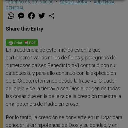
FEBRERO 06, 2013 00:00
SERGIO MORA
AUDIENCIA
GENERAL
W
M
F
T
S
h
e
a
w
h
a
s
c
i
a
t
s
e
t
r
Share this Entry
s
e
b
t
e
A
n
o
e
p
g
o
r
p
e
k
r
En la audiencia de este miércoles en la que
participaron varios miles de fieles y peregrinos de
numerosos países Benedicto XVI continuó con su
catequesis, y para ello continuó con la explicación
de El Credo, retomando desde la frase «El Creador
del cielo y de la tierra» o sea Dios el origen de todas
las cosas que en la belleza de la creación muestra la
omnipotencia de Padre amoroso.
Por lo tanto, la creación se convierte en un lugar para
conocer la omnipotencia de Dios y su bondad, y en