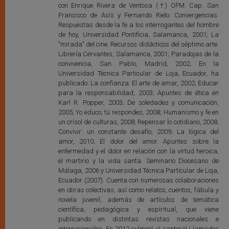
con Enrique Rivera de Ventosa (†) OFM. Cap. San
Francisco de Asís y Fernando Rielo: Convergencias.
Respuestas desde la fe a los interrogantes del hombre
de hoy, Universidad Pontificia, Salamanca, 2001; La
"mirada" del cine. Recursos didácticos del séptimo arte.
Librería Cervantes, Salamanca, 2001; Paradojas de la
convivencia, San Pablo, Madrid, 2002; En la
Universidad Técnica Particular de Loja, Ecuador, ha
publicado: La confianza. El arte de amar, 2002; Educar
para la responsabilidad, 2003; Apuntes de ética en
Karl R. Popper, 2003; De soledades y comunicación,
2005; Yo educo; tú respondes, 2008; Humanismo y fe en
un crisol de culturas, 2008; Repensar lo cotidiano, 2008;
Convivir: un constante desafío, 2009; La lógica del
amor, 2010; El dolor del amor. Apuntes sobre la
enfermedad y el dolor en relación con la virtud heroica,
el martirio y la vida santa. Seminario Diocesano de
Málaga, 2006 y Universidad Técnica Particular de Loja,
Ecuador (2007). Cuenta con numerosas colaboraciones
en obras colectivas, así como relatos, cuentos, fábula y
novela juvenil, además de artículos de temática
científica, pedagógica y espiritual, que viene
publicando en distintas revistas nacionales e
internacionales. En 2012 culminó el santoral Llamados