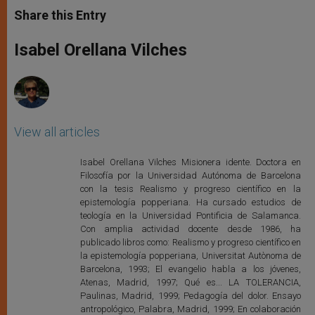
t
s
e
t
r
Share this Entry
s
e
b
t
e
A
n
o
e
p
g
o
r
Isabel Orellana Vilches
p
e
k
r
View all articles
Isabel Orellana Vilches Misionera idente. Doctora en
Filosofía por la Universidad Autónoma de Barcelona
con la tesis Realismo y progreso científico en la
epistemología popperiana. Ha cursado estudios de
teología en la Universidad Pontificia de Salamanca.
Con amplia actividad docente desde 1986, ha
publicado libros como: Realismo y progreso científico en
la epistemología popperiana, Universitat Autònoma de
Barcelona, 1993; El evangelio habla a los jóvenes,
Atenas, Madrid, 1997; Qué es... LA TOLERANCIA,
Paulinas, Madrid, 1999; Pedagogía del dolor. Ensayo
antropológico, Palabra, Madrid, 1999; En colaboración