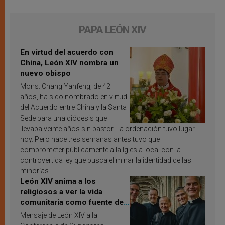
PAPA LEÓN XIV
En virtud del acuerdo con
China, León XIV nombra un
nuevo obispo
Mons. Chang Yanfeng, de 42
años, ha sido nombrado en virtud
del Acuerdo entre China y la Santa
Sede para una diócesis que
llevaba veinte años sin pastor. La ordenación tuvo lugar
hoy. Pero hace tres semanas antes tuvo que
comprometer públicamente a la Iglesia local con la
controvertida ley que busca eliminar la identidad de las
minorías.
León XIV anima a los
religiosos a ver la vida
comunitaria como fuente de
inspiración y santificación
Mensaje de León XIV a la