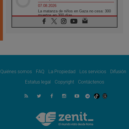
07.08.2026
La matanza de niños en Gaza no cesa: 300
muertos en 300 días
07.08.2026
Tagle: La guerra desfigura el mundo, solo la
revelación de Dios lo transfigura
07.08.2026
Presentada la Trienal de Arte de las
Universidades Católicas: «Exercises in
Empathy»
07.08.2026
Fortunatus Nwachukwu: la comunicación
como misión al servicio del Evangelio
Quiénes somos
FAQ
La Propiedad
Los servicios
Difusión
07.08.2026
Estatus legal
Copyright
Contáctenos
SIGNIS 2026, dar voz a las religiosas en el
espacio público
07.08.2026
Lanzan un proyecto de empoderamiento
digital para mujeres líderes en África
07.08.2026
Programa oficial del Viaje Apostólico del
Papa León XIV a Francia