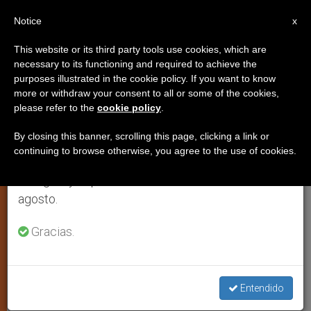
ES
Notice
×
x
Aviso importante
This website or its third party tools use cookies, which are
necessary to its functioning and required to achieve the
Del 27 de julio al 7 de agosto haremos la pausa
purposes illustrated in the cookie policy. If you want to know
San Felipe de las Casas
anual, aprovechando que en el periodo de verano
more or withdraw your consent to all or some of the cookies,
please refer to the
cookie policy
.
se generan menos informaciones y también el
consumo de las mismas disminuye.
By closing this banner, scrolling this page, clicking a link or
«Patrón de México»
continuing to browse otherwise, you agree to the use of cookies.
Retomamos el trabajo ordinario de las ediciones
en inglés y español de ZENIT el lunes 10 de
FEBRERO 06, 2013 00:00
ISABEL ORELLANA VILCHES
agosto.
ESPIRITUALIDAD
W
M
F
T
S
h
e
a
w
h
Gracias.
a
s
c
i
a
t
s
e
t
r
Share this Entry
s
e
b
t
e
A
n
o
e
p
g
o
r
p
e
k
Entendido
r
Primer mexicano canonizado, Felipe tenía