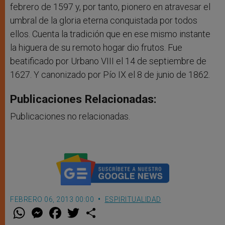
febrero de 1597 y, por tanto, pionero en atravesar el
umbral de la gloria eterna conquistada por todos
ellos. Cuenta la tradición que en ese mismo instante
la higuera de su remoto hogar dio frutos. Fue
beatificado por Urbano VIII el 14 de septiembre de
1627. Y canonizado por Pío IX el 8 de junio de 1862.
Publicaciones Relacionadas:
Publicaciones no relacionadas.
FEBRERO 06, 2013 00:00
ESPIRITUALIDAD
W
M
F
T
S
h
e
a
w
h
a
s
c
i
a