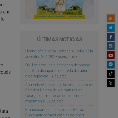
me
da año
 la
ÚLTIMAS NOTICIAS
Himno oficial de la Jornada Mundial de la
Juventud Seúl 2027
agosto 3, 2026
en
ONU se pronuncia ante caso de obispo
católico desaparecido por la dictadura
espués
nicaragüense
julio 25, 2026
Aumenta el interés por la beatificación en
Estados Unidos de los mártires de
Georgia que murieron defendiendo el
matrimonio
julio 25, 2026
Franciscanos piden ayuda a Marco
tara
Rubio ante persecución de colonos