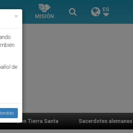
ES
×
MISIÓN
hando
ambién
pañol de
tendido
anta
Sacerdotes alemanes fieles al Papa contest