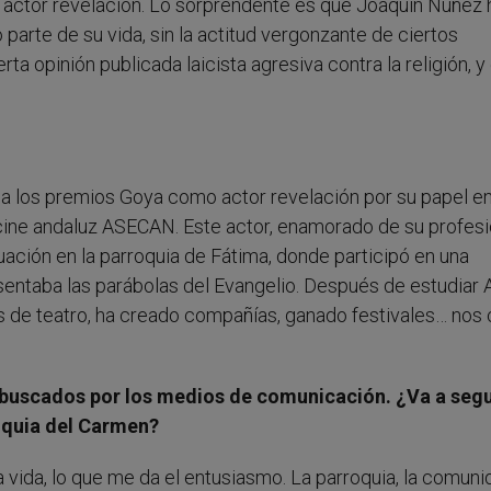
 actor revelación. Lo sorprendente es que Joaquín Núñez 
 parte de su vida, sin la actitud vergonzante de ciertos
a opinión publicada laicista agresiva contra la religión, y
a los premios Goya como actor revelación por su papel en
 cine andaluz ASECAN. Este actor, enamorado de su profesi
uación en la parroquia de Fátima, donde participó en una
entaba las parábolas del Evangelio. Después de estudiar 
s de teatro, ha creado compañías, ganado festivales… nos
buscados por los medios de comunicación. ¿Va a segu
oquia del Carmen?
vida, lo que me da el entusiasmo. La parroquia, la comuni