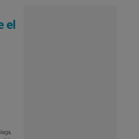
 el
laga,