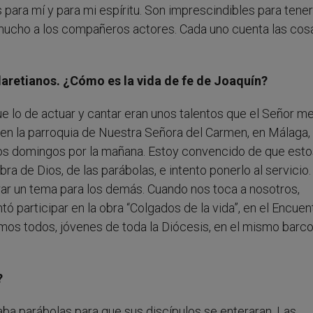
os para mí y para mi espíritu. Son imprescindibles para tener
 mucho a los compañeros actores. Cada uno cuenta las cos
aretianos. ¿Cómo es la vida de fe de Joaquín?
lo de actuar y cantar eran unos talentos que el Señor me
 en la parroquia de Nuestra Señora del Carmen, en Málaga,
, los domingos por la mañana. Estoy convencido de que est
bra de Dios, de las parábolas, e intento ponerlo al servicio.
ar un tema para los demás. Cuando nos toca a nosotros,
participar en la obra “Colgados de la vida”, en el Encuen
mos todos, jóvenes de toda la Diócesis, en el mismo barco
?
aba parábolas para que sus discípulos se enteraran. Las