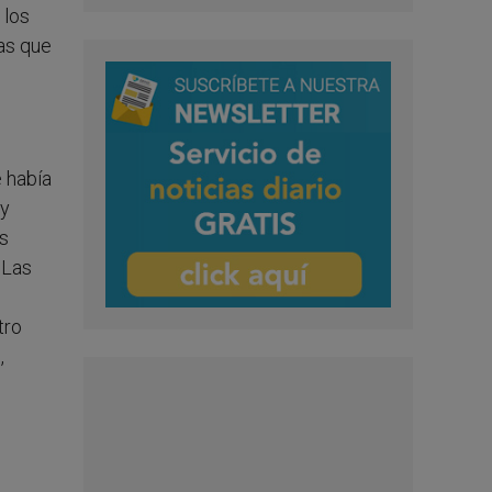
 los
as que
 había
 y
os
 Las
tro
,