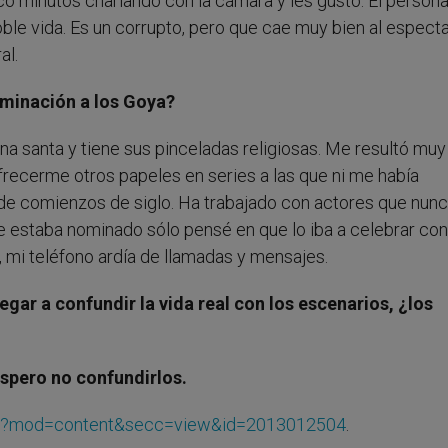
nco minutos charlando con la cámara y les gustó. El person
e vida. Es un corrupto, pero que cae muy bien al especta
al.
ominación a los Goya?
a santa y tiene sus pinceladas religiosas. Me resultó muy
recerme otros papeles en series a las que ni me había
de comienzos de siglo. Ha trabajado con actores que nun
ue estaba nominado sólo pensé en que lo iba a celebrar con
 mi teléfono ardía de llamadas y mensajes.
gar a confundir la vida real con los escenarios, ¿los
spero no confundirlos.
php?mod=content&secc=view&id=2013012504
.