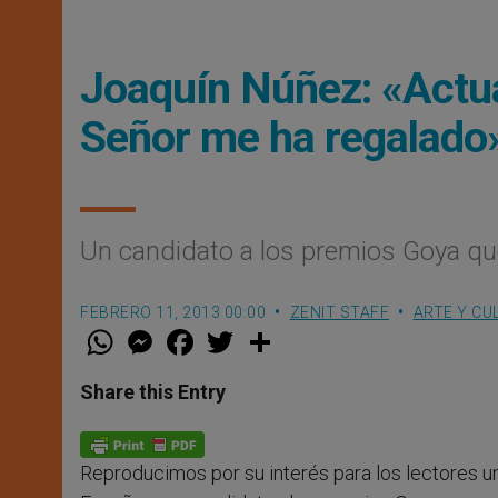
Joaquín Núñez: «Actua
Señor me ha regalado
Un candidato a los premios Goya que
FEBRERO 11, 2013 00:00
ZENIT STAFF
ARTE Y CU
W
M
F
T
S
h
e
a
w
h
a
s
c
i
a
t
s
e
t
r
Share this Entry
s
e
b
t
e
A
n
o
e
p
g
o
r
p
e
k
Reproducimos por su interés para los lectores un
r