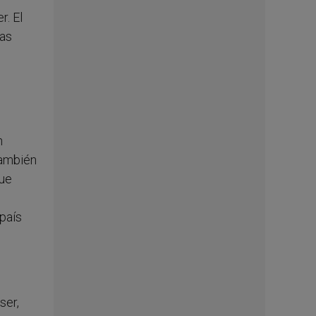
r. El
las
n
también
que
 país
ser,