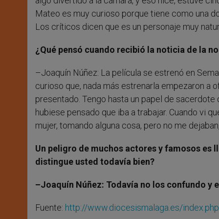
algo divertido a la cámara, y eso hice, estuve ci
Mateo es muy curioso porque tiene como una dobl
Los críticos dicen que es un personaje muy natur
¿Qué pensó cuando recibió la noticia de la n
–Joaquín Núñez: La película se estrenó en Seman
curioso que, nada más estrenarla empezaron a of
presentado. Tengo hasta un papel de sacerdote 
hubiese pensado que iba a trabajar. Cuando vi q
mujer, tomando alguna cosa, pero no me dejaban,
Un peligro de muchos actores y famosos es lle
distingue usted todavía bien?
–Joaquín Núñez: Todavía no los confundo y e
Fuente:
http://www.diocesismalaga.es/index.