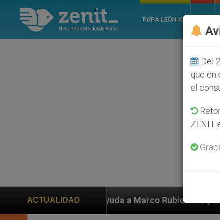
PAPA LEÓN XIV
ROMA
Av
Del 2
que en 
el cons
Retom
ZENIT e
Graci
den ayuda a Marco Rubio ante persecución de colonos j
ACTUALIDAD