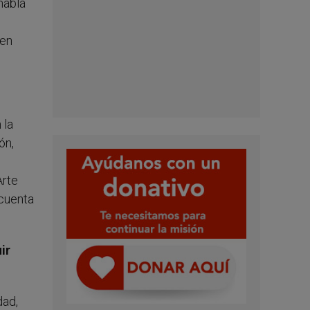
habla
 en
 la
ón,
Arte
 cuenta
ir
dad,