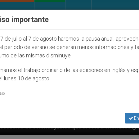
IGLESIA Y MUNDO
DOCUMENTOS
DONATIVOS
iso importante
7 de julio al 7 de agosto haremos la pausa anual, aprovec
el periodo de verano se generan menos informaciones y t
umo de las mismas disminuye.
amos el trabajo ordinario de las ediciones en inglés y es
l lunes 10 de agosto.
as.
En
udíos que afecta a cristianos (y no sólo) en Tierra S