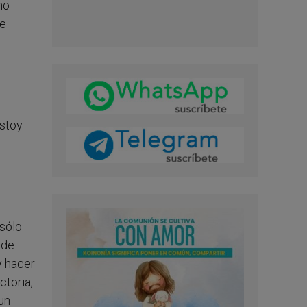
mo
ue
estoy
 sólo
 de
y hacer
ctoria,
 un