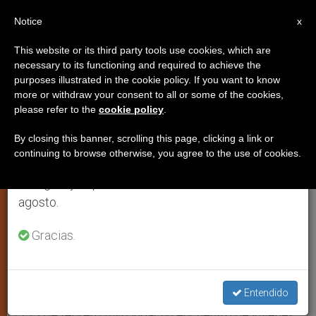
ES
Notice
×
x
Aviso importante
This website or its third party tools use cookies, which are
necessary to its functioning and required to achieve the
Del 27 de julio al 7 de agosto haremos la pausa
purposes illustrated in the cookie policy. If you want to know
Catequesis rumbo a la Jornada
anual, aprovechando que en el periodo de verano
more or withdraw your consent to all or some of the cookies,
please refer to the
cookie policy
.
se generan menos informaciones y también el
Mundial de la Juventud Río 2013
consumo de las mismas disminuye.
By closing this banner, scrolling this page, clicking a link or
continuing to browse otherwise, you agree to the use of cookies.
Retomamos el trabajo ordinario de las ediciones
Momento para prepararse y compartir
en inglés y español de ZENIT el lunes 10 de
agosto.
FEBRERO 25, 2013 00:00
ZENIT STAFF
JÓVENES
W
M
F
T
S
Gracias.
h
e
a
w
h
a
s
c
i
a
t
s
e
t
r
Share this Entry
s
e
b
t
e
A
n
o
e
p
g
o
r
Entendido
p
e
k
r
El 23 de febrero tuvo lugar un encuentro de jóvenes