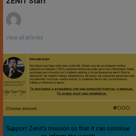
ZENIT Staff
p
e
k
r
View all articles