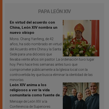
PAPA LEÓN XIV
En virtud del acuerdo con
China, León XIV nombra un
nuevo obispo
Mons. Chang Yanfeng, de 42
años, ha sido nombrado en virtud
del Acuerdo entre China y la Santa
Sede para una diócesis que
llevaba veinte años sin pastor. La ordenación tuvo lugar
hoy. Pero hace tres semanas antes tuvo que
comprometer públicamente a la Iglesia local con la
controvertida ley que busca eliminar la identidad de las
minorías.
León XIV anima a los
religiosos a ver la vida
comunitaria como fuente de
inspiración y santificación
Mensaje de León XIV a la
Conferencia de Superiores