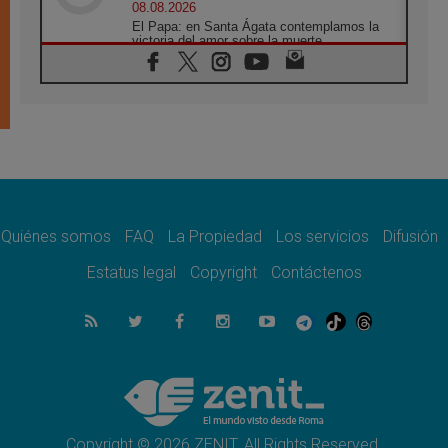
08.08.2026
El Papa: en Santa Ágata contemplamos la
victoria del amor sobre la muerte
08.08.2026
León XIV visitará el Santuario de la Madre
del Buen Consejo de Genazzano
07.08.2026
Filipinas: el Vicariato Apostólico de Calapán
se convierte en diócesis
07.08.2026
Honduras: Los desplazados invisibles de una
crisis olvidada
Quiénes somos
FAQ
La Propiedad
Los servicios
Difusión
07.08.2026
Bokalic: "En Argentina el Papa León señalará
Estatus legal
Copyright
Contáctenos
el compromiso del cristiano"
07.08.2026
La matanza de niños en Gaza no cesa: 300
muertos en 300 días
07.08.2026
Tagle: La guerra desfigura el mundo, solo la
revelación de Dios lo transfigura
Copyright © 2026 ZENIT. All Rights Reserved.