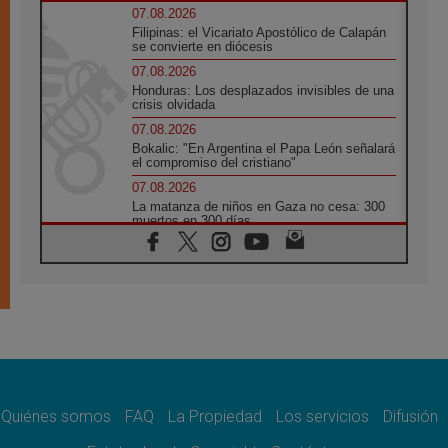
07.08.2026
Filipinas: el Vicariato Apostólico de Calapán
se convierte en diócesis
07.08.2026
Honduras: Los desplazados invisibles de una
crisis olvidada
07.08.2026
Bokalic: "En Argentina el Papa León señalará
el compromiso del cristiano"
07.08.2026
La matanza de niños en Gaza no cesa: 300
muertos en 300 días
07.08.2026
Tagle: La guerra desfigura el mundo, solo la
revelación de Dios lo transfigura
07.08.2026
Presentada la Trienal de Arte de las
Universidades Católicas: «Exercises in
Empathy»
07.08.2026
Fortunatus Nwachukwu: la comunicación
como misión al servicio del Evangelio
Quiénes somos
FAQ
La Propiedad
Los servicios
Difusión
07.08.2026