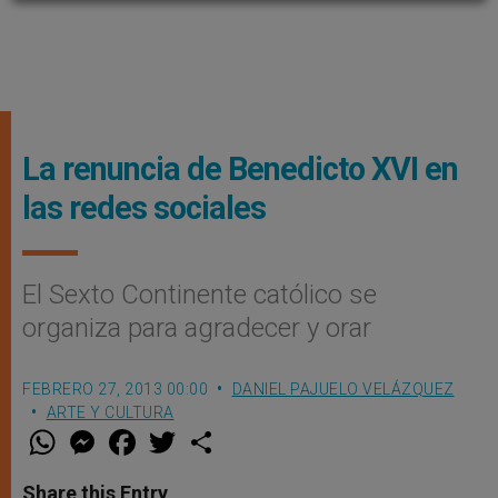
La renuncia de Benedicto XVI en
las redes sociales
El Sexto Continente católico se
organiza para agradecer y orar
FEBRERO 27, 2013 00:00
DANIEL PAJUELO VELÁZQUEZ
ARTE Y CULTURA
W
M
F
T
S
h
e
a
w
h
a
s
c
i
a
t
s
e
t
r
Share this Entry