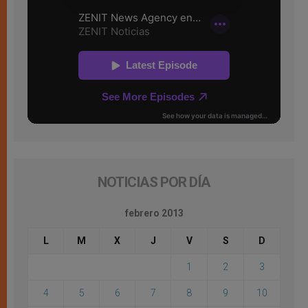
NOTICIAS POR DÍA
febrero 2013
L
M
X
J
V
S
D
1
2
3
4
5
6
7
8
9
10