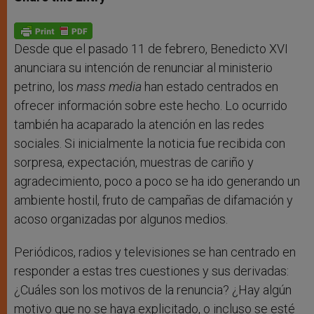
s
e
b
t
e
A
n
o
e
p
g
o
r
p
e
k
r
Desde que el pasado 11 de febrero, Benedicto XVI
anunciara su intención de renunciar al ministerio
petrino, los
mass media
han estado centrados en
ofrecer información sobre este hecho. Lo ocurrido
también ha acaparado la atención en las redes
sociales. Si inicialmente la noticia fue recibida con
sorpresa, expectación, muestras de cariño y
agradecimiento, poco a poco se ha ido generando un
ambiente hostil, fruto de campañas de difamación y
acoso organizadas por algunos medios.
Periódicos, radios y televisiones se han centrado en
responder a estas tres cuestiones y sus derivadas:
¿Cuáles son los motivos de la renuncia? ¿Hay algún
motivo que no se haya explicitado, o incluso se esté