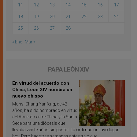
11
12
13
14
15
16
17
18
19
20
21
22
23
24
25
26
27
28
« Ene
Mar »
PAPA LEÓN XIV
En virtud del acuerdo con
China, León XIV nombra un
nuevo obispo
Mons. Chang Yanfeng, de 42
años, ha sido nombrado en virtud
del Acuerdo entre China y la Santa
Sede para una diócesis que
llevaba veinte años sin pastor. La ordenación tuvo lugar
hoy. Pero hace tres semanas antes tuvo que