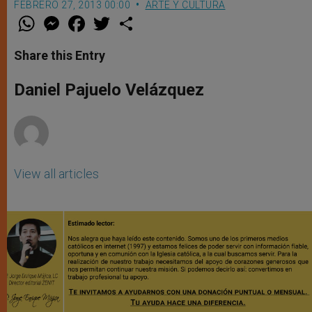
FEBRERO 27, 2013 00:00
ARTE Y CULTURA
W
M
F
T
S
h
e
a
w
h
a
s
c
i
a
t
s
e
t
r
Share this Entry
s
e
b
t
e
A
n
o
e
p
g
o
r
Daniel Pajuelo Velázquez
p
e
k
r
View all articles