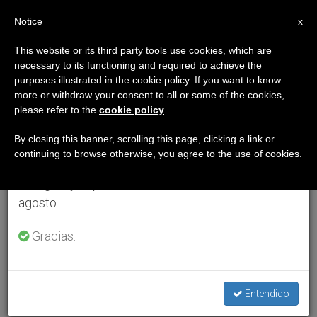
ES
Notice
×
x
Aviso importante
This website or its third party tools use cookies, which are
necessary to its functioning and required to achieve the
Del 27 de julio al 7 de agosto haremos la pausa
purposes illustrated in the cookie policy. If you want to know
anual, aprovechando que en el periodo de verano
more or withdraw your consent to all or some of the cookies,
please refer to the
cookie policy
.
se generan menos informaciones y también el
consumo de las mismas disminuye.
By closing this banner, scrolling this page, clicking a link or
continuing to browse otherwise, you agree to the use of cookies.
Retomamos el trabajo ordinario de las ediciones
en inglés y español de ZENIT el lunes 10 de
agosto.
Gracias.
Entendido