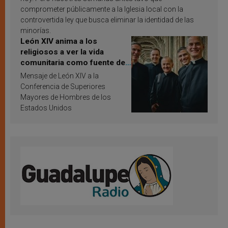
comprometer públicamente a la Iglesia local con la
controvertida ley que busca eliminar la identidad de las
minorías.
León XIV anima a los
religiosos a ver la vida
comunitaria como fuente de
inspiración y santificación
Mensaje de León XIV a la
Conferencia de Superiores
Mayores de Hombres de los
Estados Unidos