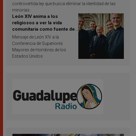
controvertida ley que busca eliminar la identidad de las
minorías.
León XIV anima a los
religiosos a ver la vida
comunitaria como fuente de
inspiración y santificación
Mensaje de León XIV a la
Conferencia de Superiores
Mayores de Hombres de los
Estados Unidos