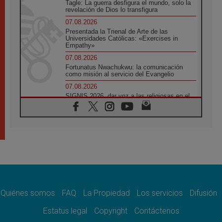
Tagle: La guerra desfigura el mundo, solo la
revelación de Dios lo transfigura
07.08.2026
Presentada la Trienal de Arte de las
Universidades Católicas: «Exercises in
Empathy»
07.08.2026
Fortunatus Nwachukwu: la comunicación
como misión al servicio del Evangelio
07.08.2026
SIGNIS 2026, dar voz a las religiosas en el
espacio público
07.08.2026
Lanzan un proyecto de empoderamiento
digital para mujeres líderes en África
07.08.2026
Programa oficial del Viaje Apostólico del
Papa León XIV a Francia
07.08.2026
Obispos de Ecuador: El bien de las familias
no admite premuras legislativas
Quiénes somos
FAQ
La Propiedad
Los servicios
Difusión
06.08.2026
Estatus legal
Copyright
Contáctenos
Cardenal Parolin: La paz comienza con la
empatía al dolor del otro