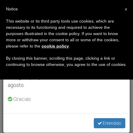
ES
Notice
×
x
Aviso importante
This website or its third party tools use cookies, which are
necessary to its functioning and required to achieve the
Del 27 de julio al 7 de agosto haremos la pausa
purposes illustrated in the cookie policy. If you want to know
anual, aprovechando que en el periodo de verano
more or withdraw your consent to all or some of the cookies,
please refer to the
cookie policy
.
se generan menos informaciones y también el
consumo de las mismas disminuye.
By closing this banner, scrolling this page, clicking a link or
continuing to browse otherwise, you agree to the use of cookies.
Retomamos el trabajo ordinario de las ediciones
en inglés y español de ZENIT el lunes 10 de
agosto.
Gracias.
Entendido