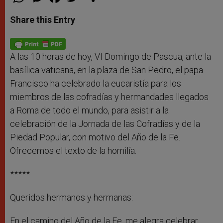
h
e
a
w
h
a
s
c
i
a
t
s
e
t
r
Share this Entry
s
e
b
t
e
A
n
o
e
p
g
o
r
p
e
k
r
A las 10 horas de hoy, VI Domingo de Pascua, ante la
basílica vaticana, en la plaza de San Pedro, el papa
Francisco ha celebrado la eucaristía para los
miembros de las cofradías y hermandades llegados
a Roma de todo el mundo, para asistir a la
celebración de la Jornada de las Cofradías y de la
Piedad Popular, con motivo del Año de la Fe.
Ofrecemos el texto de la homilía.
*****
Queridos hermanos y hermanas:
En el camino del Año de la Fe, me alegra celebrar