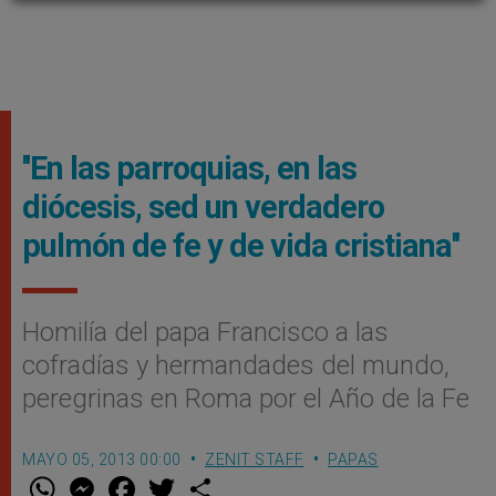
''En las parroquias, en las
diócesis, sed un verdadero
pulmón de fe y de vida cristiana''
Homilía del papa Francisco a las
cofradías y hermandades del mundo,
peregrinas en Roma por el Año de la Fe
MAYO 05, 2013 00:00
ZENIT STAFF
PAPAS
W
M
F
T
S