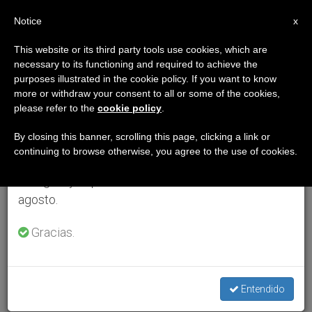
ES
Notice
×
x
Aviso importante
This website or its third party tools use cookies, which are
necessary to its functioning and required to achieve the
Del 27 de julio al 7 de agosto haremos la pausa
purposes illustrated in the cookie policy. If you want to know
anual, aprovechando que en el periodo de verano
more or withdraw your consent to all or some of the cookies,
please refer to the
cookie policy
.
se generan menos informaciones y también el
consumo de las mismas disminuye.
By closing this banner, scrolling this page, clicking a link or
continuing to browse otherwise, you agree to the use of cookies.
Retomamos el trabajo ordinario de las ediciones
en inglés y español de ZENIT el lunes 10 de
agosto.
Gracias.
Entendido