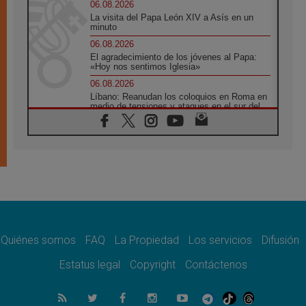
06.08.2026
La visita del Papa León XIV a Asís en un
minuto
06.08.2026
El agradecimiento de los jóvenes al Papa:
«Hoy nos sentimos Iglesia»
06.08.2026
Líbano: Reanudan los coloquios en Roma en
medio de tensiones y ataques en el sur del
país
06.08.2026
Hiroshima y Nagasaki, 81 años después.
Comienzan "Diez Días Oración por la Paz"
06.08.2026
Pizzaballa en Asís: los cristianos quieren
paz
06.08.2026
Sturla: La visita de León XIV será una buena
noticia para todo el Uruguay
Quiénes somos
FAQ
La Propiedad
Los servicios
Difusión
06.08.2026
Estatus legal
Copyright
Contáctenos
León XIV: La revolución del Evangelio
derriba los muros que separan
06.08.2026
La Iglesia en Ceuta: caridad y esperanza