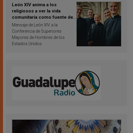
León XIV anima a los
religiosos a ver la vida
comunitaria como fuente de
inspiración y santificación
Mensaje de León XIV a la
Conferencia de Superiores
Mayores de Hombres de los
Estados Unidos