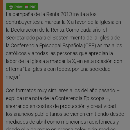
A
n
o
e
p
g
o
r
p
e
k
r
La campaña de la Renta 2013 invita a los
contribuyentes a marcar la X a favor de la Iglesia en
la Declaración de la Renta. Como cada año, el
Secretariado para el Sostenimiento de la Iglesia de
la Conferencia Episcopal Española (CEE) anima a los
católicos y a todas las personas que aprecian la
labor de la Iglesia a marcar la X, en esta ocasión con
el lema “La Iglesia con todos; por una sociedad
mejor”.
Con formatos muy similares a los del año pasado –
explica una nota de la Conferencia Episcopal–,
ahorrando en costes de producción y creatividad,
los anuncios publicitarios se vienen emitiendo desde
mediados de abril como menciones radiofónicas y
desde el 6 de mayo en prensa, televisión, medios