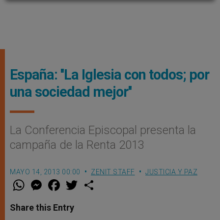
España: ''La Iglesia con todos; por
una sociedad mejor''
La Conferencia Episcopal presenta la
campaña de la Renta 2013
MAYO 14, 2013 00:00
ZENIT STAFF
JUSTICIA Y PAZ
W
M
F
T
S
h
e
a
w
h
a
s
c
i
a
t
s
e
t
r
Share this Entry
s
e
b
t
e