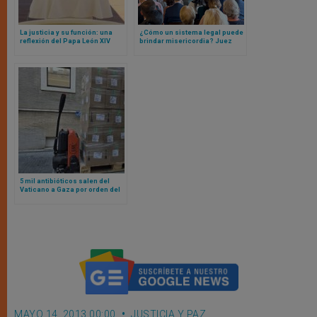
La justicia y su función: una
¿Cómo un sistema legal puede
reflexión del Papa León XIV
brindar misericordia? Juez
ante jueces de todo el mundo
Alito, de Suprema Corte USA
en ocasión del Jubileo
interviene en Vaticano
5 mil antibióticos salen del
Vaticano a Gaza por orden del
Papa León XIV
MAYO 14, 2013 00:00
JUSTICIA Y PAZ