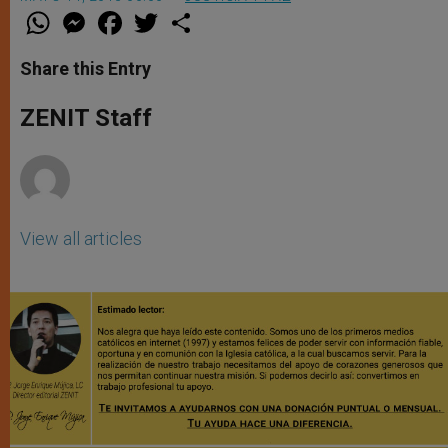
W
M
F
T
S
h
e
a
w
h
a
s
c
i
a
t
s
e
t
r
Share this Entry
s
e
b
t
e
A
n
o
e
p
g
o
r
ZENIT Staff
p
e
k
r
View all articles