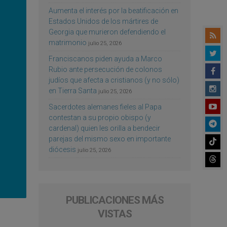
Aumenta el interés por la beatificación en
Estados Unidos de los mártires de
Georgia que murieron defendiendo el
matrimonio
julio 25, 2026
Franciscanos piden ayuda a Marco
Rubio ante persecución de colonos
judíos que afecta a cristianos (y no sólo)
en Tierra Santa
julio 25, 2026
Sacerdotes alemanes fieles al Papa
contestan a su propio obispo (y
cardenal) quien les orilla a bendecir
parejas del mismo sexo en importante
diócesis
julio 25, 2026
PUBLICACIONES MÁS
VISTAS