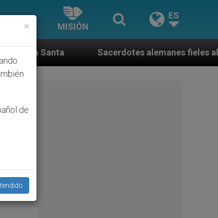
ES
×
MISIÓN
Sacerdotes alemanes fieles al Papa contestan a su pro
hando
ambién
pañol de
tendido