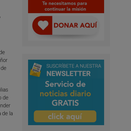
o
 de
eñor
 de
lias
o de
ender
 de la