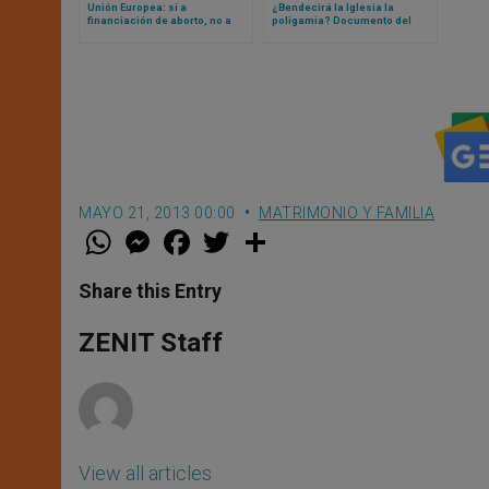
Unión Europea: sí a
¿Bendecirá la Iglesia la
financiación de aborto, no a
poligamia? Documento del
financiación de familias
Sínodo aborda el tema y otro
numerosas
habla de la pobreza
MAYO 21, 2013 00:00
MATRIMONIO Y FAMILIA
W
M
F
T
S
h
e
a
w
h
a
s
c
i
a
t
s
e
t
r
Share this Entry
s
e
b
t
e
A
n
o
e
p
g
o
r
ZENIT Staff
p
e
k
r
View all articles