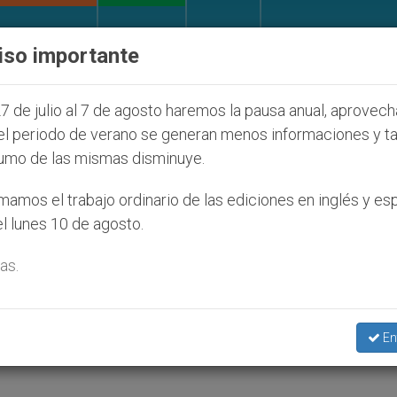
IGLESIA Y MUNDO
DOCUMENTOS
DONATIVOS
iso importante
fecta a cristianos (y no sólo) en Tierra Santa
7 de julio al 7 de agosto haremos la pausa anual, aprovec
el periodo de verano se generan menos informaciones y t
umo de las mismas disminuye.
ida en Barranquilla
amos el trabajo ordinario de las ediciones en inglés y es
l lunes 10 de agosto.
as.
En
 FAMILIA