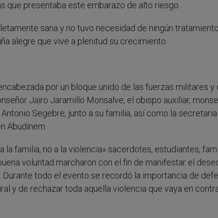
cas que presentaba este embarazo de alto riesgo.
ompletamente sana y no tuvo necesidad de ningún tratamient
ña alegre que vive a plenitud su crecimiento.
encabezada por un bloque unido de las fuerzas militares y
onseñor Jairo Jaramillo Monsalve, el obispo auxiliar, mons
Antonio Segebre, junto a su familia, así como la secretaria
ren Abudinem.
 la familia, no a la violencia» sacerdotes, estudiantes, fami
uena voluntad marcharon con el fin de manifestar el dese
. Durante todo el evento se recordó la importancia de def
ral y de rechazar toda aquella violencia que vaya en contra