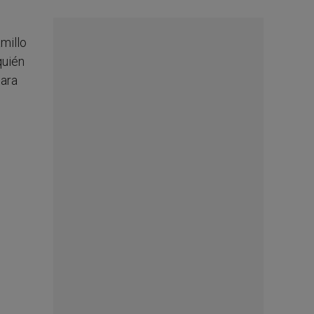
millo
quién
para