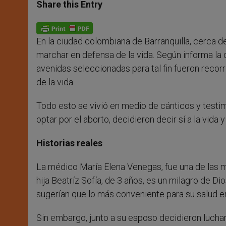
t
s
e
t
r
Share this Entry
s
e
b
t
e
A
n
o
e
p
g
o
r
p
e
k
En la ciudad colombiana de Barranquilla, cerca d
r
marchar en defensa de la vida. Según informa la 
avenidas seleccionadas para tal fin fueron recor
de la vida.
Todo esto se vivió en medio de cánticos y testi
optar por el aborto, decidieron decir sí a la vida y
Historias reales
La médico María Elena Venegas, fue una de las m
hija Beatríz Sofía, de 3 años, es un milagro de Di
sugerían que lo más conveniente para su salud er
Sin embargo, junto a su esposo decidieron lucha