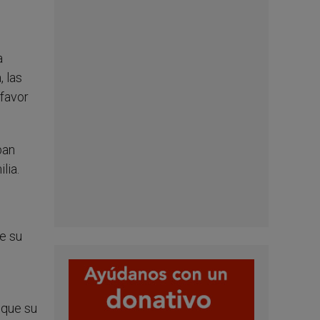
a
, las
 favor
ban
lia.
e su
 que su