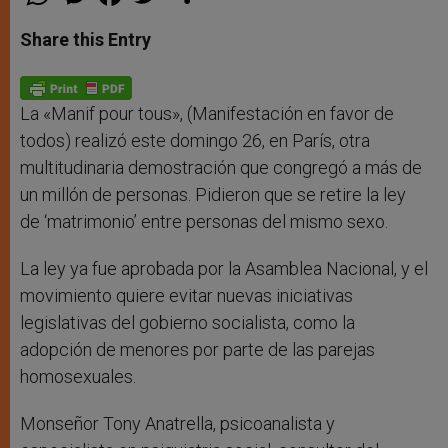
h
e
a
w
h
a
s
c
i
a
t
s
e
t
r
Share this Entry
s
e
b
t
e
A
n
o
e
p
g
o
r
p
e
k
r
La «Manif pour tous», (Manifestación en favor de
todos) realizó este domingo 26, en París, otra
multitudinaria demostración que congregó a más de
un millón de personas. Pidieron que se retire la ley
de ‘matrimonio’ entre personas del mismo sexo.
La ley ya fue aprobada por la Asamblea Nacional, y el
movimiento quiere evitar nuevas iniciativas
legislativas del gobierno socialista, como la
adopción de menores por parte de las parejas
homosexuales.
Monseñor Tony Anatrella, psicoanalista y