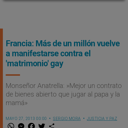
Francia: Más de un millón vuelve
a manifestarse contra el
'matrimonio' gay
Monseñor Anatrella: »Mejor un contrato
de bienes abierto que jugar al papa y la
mamá»
MAYO 27, 2013 00:00
SERGIO MORA
JUSTICIA Y PAZ
W
M
F
T
S