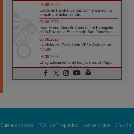
06.08.2026
Cardenal Parolin: La paz comienza con la
empatía al dolor del otro
06.08.2026
Fray Marco Vianelli: Aprender el Evangelio
de la Paz en la Escuela de San Francisco
06.08.2026
La visita del Papa León XIV a Asís en un
minuto
06.08.2026
El agradecimiento de los jóvenes al Papa:
«Hoy nos sentimos Iglesia»
06.08.2026
Líbano: Reanudan los coloquios en Roma en
medio de tensiones y ataques en el sur del
país
06.08.2026
Hiroshima y Nagasaki, 81 años después.
Comienzan "Diez Días Oración por la Paz"
06.08.2026
Pizzaballa en Asís: los cristianos quieren
paz
Quiénes somos
FAQ
La Propiedad
Los servicios
Difusión
06.08.2026