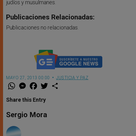
judíos y musulmanes.
Publicaciones Relacionadas:
Publicaciones no relacionadas.
MAYO 27, 2013 00:00
JUSTICIA Y PAZ
W
M
F
T
S
h
e
a
w
h
a
s
c
i
a
t
s
e
t
r
Share this Entry
s
e
b
t
e
A
n
o
e
p
g
o
r
Sergio Mora
p
e
k
r