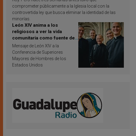
comprometer públicamente a la Iglesia local con la
controvertida ley que busca eliminar la identidad de las
minorías.
León XIV anima a los
religiosos a ver la vida
comunitaria como fuente de
inspiración y santificación
Mensaje de León XIV a la
Conferencia de Superiores
Mayores de Hombres de los
Estados Unidos