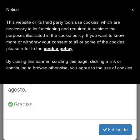
ES
Notice
×
x
Aviso importante
This website or its third party tools use cookies, which are
necessary to its functioning and required to achieve the
Del 27 de julio al 7 de agosto haremos la pausa
purposes illustrated in the cookie policy. If you want to know
anual, aprovechando que en el periodo de verano
more or withdraw your consent to all or some of the cookies,
please refer to the
cookie policy
.
se generan menos informaciones y también el
consumo de las mismas disminuye.
By closing this banner, scrolling this page, clicking a link or
continuing to browse otherwise, you agree to the use of cookies.
Retomamos el trabajo ordinario de las ediciones
en inglés y español de ZENIT el lunes 10 de
agosto.
Gracias.
Entendido