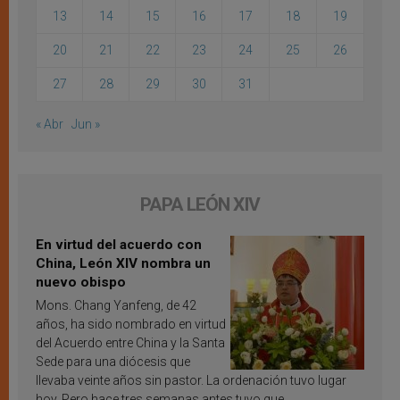
13
14
15
16
17
18
19
20
21
22
23
24
25
26
27
28
29
30
31
« Abr
Jun »
PAPA LEÓN XIV
En virtud del acuerdo con
China, León XIV nombra un
nuevo obispo
Mons. Chang Yanfeng, de 42
años, ha sido nombrado en virtud
del Acuerdo entre China y la Santa
Sede para una diócesis que
llevaba veinte años sin pastor. La ordenación tuvo lugar
hoy. Pero hace tres semanas antes tuvo que