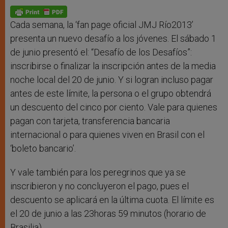
A
n
o
e
p
g
o
r
p
e
k
r
Cada semana, la ‘fan page oficial JMJ Río2013’
presenta un nuevo desafío a los jóvenes. El sábado 1
de junio presentó el: “Desafío de los Desafíos”:
inscribirse o finalizar la inscripción antes de la media
noche local del 20 de junio. Y si logran incluso pagar
antes de este límite, la persona o el grupo obtendrá
un descuento del cinco por ciento. Vale para quienes
pagan con tarjeta, transferencia bancaria
internacional o para quienes viven en Brasil con el
‘boleto bancario’.
Y vale también para los peregrinos que ya se
inscribieron y no concluyeron el pago, pues el
descuento se aplicará en la última cuota. El límite es
el 20 de junio a las 23horas 59 minutos (horario de
Brasilia).