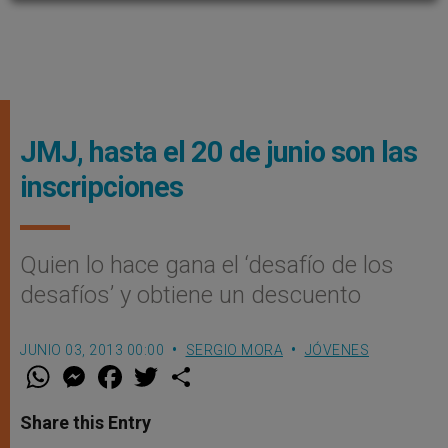
JMJ, hasta el 20 de junio son las
inscripciones
Quien lo hace gana el ‘desafío de los
desafíos’ y obtiene un descuento
JUNIO 03, 2013 00:00
SERGIO MORA
JÓVENES
W
M
F
T
S
h
e
a
w
h
a
s
c
i
a
t
s
e
t
r
Share this Entry
s
e
b
t
e