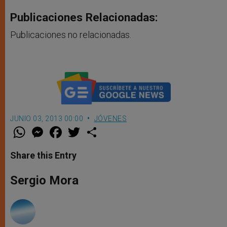
Publicaciones Relacionadas:
Publicaciones no relacionadas.
JUNIO 03, 2013 00:00
JÓVENES
W
M
F
T
S
h
e
a
w
h
a
s
c
i
a
t
s
e
t
r
Share this Entry
s
e
b
t
e
A
n
o
e
p
g
o
r
Sergio Mora
p
e
k
r