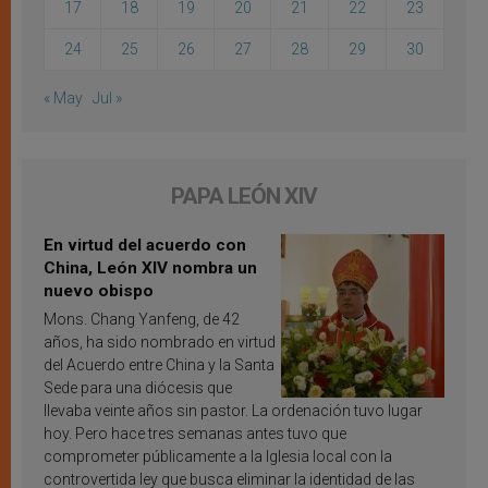
17
18
19
20
21
22
23
24
25
26
27
28
29
30
« May
Jul »
PAPA LEÓN XIV
En virtud del acuerdo con
China, León XIV nombra un
nuevo obispo
Mons. Chang Yanfeng, de 42
años, ha sido nombrado en virtud
del Acuerdo entre China y la Santa
Sede para una diócesis que
llevaba veinte años sin pastor. La ordenación tuvo lugar
hoy. Pero hace tres semanas antes tuvo que
comprometer públicamente a la Iglesia local con la
controvertida ley que busca eliminar la identidad de las