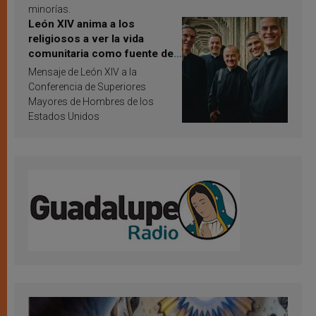
minorías.
León XIV anima a los
religiosos a ver la vida
comunitaria como fuente de
inspiración y santificación
Mensaje de León XIV a la
Conferencia de Superiores
Mayores de Hombres de los
Estados Unidos