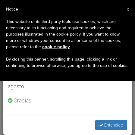
ES
Notice
×
x
Aviso importante
This website or its third party tools use cookies, which are
necessary to its functioning and required to achieve the
Del 27 de julio al 7 de agosto haremos la pausa
purposes illustrated in the cookie policy. If you want to know
anual, aprovechando que en el periodo de verano
more or withdraw your consent to all or some of the cookies,
please refer to the
cookie policy
.
se generan menos informaciones y también el
consumo de las mismas disminuye.
By closing this banner, scrolling this page, clicking a link or
continuing to browse otherwise, you agree to the use of cookies.
Retomamos el trabajo ordinario de las ediciones
en inglés y español de ZENIT el lunes 10 de
agosto.
Gracias.
Entendido