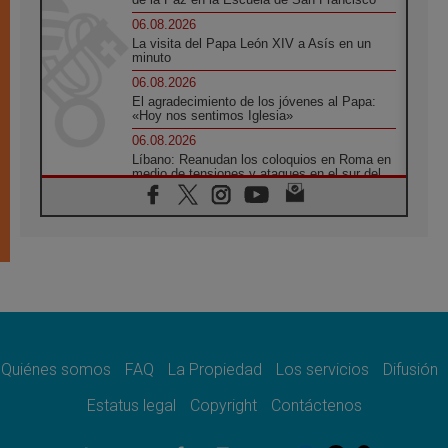
06.08.2026
La visita del Papa León XIV a Asís en un
minuto
06.08.2026
El agradecimiento de los jóvenes al Papa:
«Hoy nos sentimos Iglesia»
06.08.2026
Líbano: Reanudan los coloquios en Roma en
medio de tensiones y ataques en el sur del
país
06.08.2026
Hiroshima y Nagasaki, 81 años después.
Comienzan "Diez Días Oración por la Paz"
06.08.2026
Pizzaballa en Asís: los cristianos quieren
paz
06.08.2026
Sturla: La visita de León XIV será una buena
noticia para todo el Uruguay
Quiénes somos
FAQ
La Propiedad
Los servicios
Difusión
06.08.2026
Estatus legal
Copyright
Contáctenos
León XIV: La revolución del Evangelio
derriba los muros que separan
06.08.2026