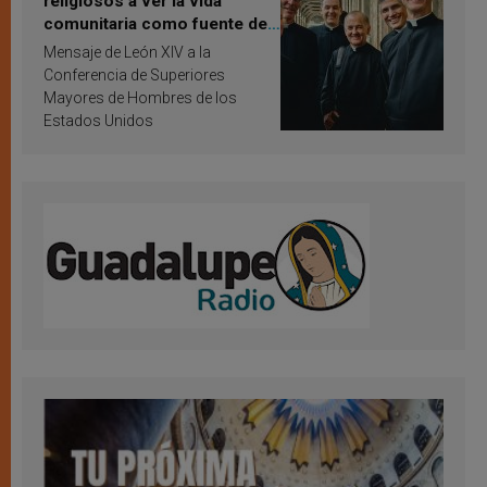
religiosos a ver la vida
comunitaria como fuente de
inspiración y santificación
Mensaje de León XIV a la
Conferencia de Superiores
Mayores de Hombres de los
Estados Unidos