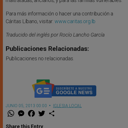
maltratadas, ancianos, y para las familias vulnerables.
Para más información o hacer una contribución a
Cáritas Líbano, visitar:
www.caritas.org.lb
Traducido del inglés por Rocío Lancho García
Publicaciones Relacionadas:
Publicaciones no relacionadas.
JUNIO 05, 2013 00:00
IGLESIA LOCAL
W
M
F
T
S
h
e
a
w
h
a
s
c
i
a
t
s
e
t
r
Share this Entry