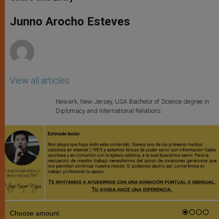
s
e
b
t
e
A
n
o
e
p
g
o
r
Junno Arocho Esteves
p
e
k
r
View all articles
Newark, New Jersey, USA Bachelor of Science degree in
Diplomacy and International Relations.