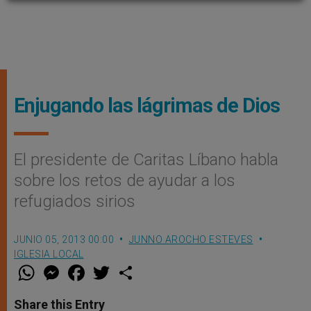
Enjugando las lágrimas de Dios
El presidente de Caritas Lí­bano habla
sobre los retos de ayudar a los
refugiados sirios
JUNIO 05, 2013 00:00
JUNNO AROCHO ESTEVES
IGLESIA LOCAL
W
M
F
T
S
h
e
a
w
h
a
s
c
i
a
t
s
e
t
r
Share this Entry