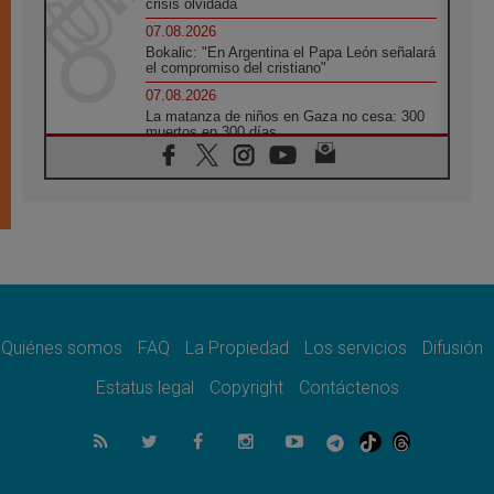
crisis olvidada
07.08.2026
Bokalic: "En Argentina el Papa León señalará
el compromiso del cristiano"
07.08.2026
La matanza de niños en Gaza no cesa: 300
muertos en 300 días
07.08.2026
Tagle: La guerra desfigura el mundo, solo la
revelación de Dios lo transfigura
07.08.2026
Presentada la Trienal de Arte de las
Universidades Católicas: «Exercises in
Empathy»
07.08.2026
Fortunatus Nwachukwu: la comunicación
como misión al servicio del Evangelio
Quiénes somos
FAQ
La Propiedad
Los servicios
Difusión
07.08.2026
Estatus legal
Copyright
Contáctenos
SIGNIS 2026, dar voz a las religiosas en el
espacio público
07.08.2026
Lanzan un proyecto de empoderamiento
digital para mujeres líderes en África