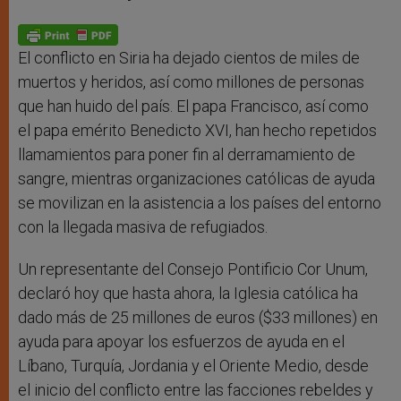
s
e
b
t
e
A
n
o
e
p
g
o
r
p
e
k
r
El conflicto en Siria ha dejado cientos de miles de
muertos y heridos, así como millones de personas
que han huido del país. El papa Francisco, así como
el papa emérito Benedicto XVI, han hecho repetidos
llamamientos para poner fin al derramamiento de
sangre, mientras organizaciones católicas de ayuda
se movilizan en la asistencia a los países del entorno
con la llegada masiva de refugiados.
Un representante del Consejo Pontificio Cor Unum,
declaró hoy que hasta ahora, la Iglesia católica ha
dado más de 25 millones de euros ($33 millones) en
ayuda para apoyar los esfuerzos de ayuda en el
Líbano, Turquía, Jordania y el Oriente Medio, desde
el inicio del conflicto entre las facciones rebeldes y