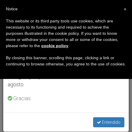
ES
Notice
×
x
Aviso importante
This website or its third party tools use cookies, which are
necessary to its functioning and required to achieve the
Del 27 de julio al 7 de agosto haremos la pausa
purposes illustrated in the cookie policy. If you want to know
anual, aprovechando que en el periodo de verano
more or withdraw your consent to all or some of the cookies,
please refer to the
cookie policy
.
se generan menos informaciones y también el
consumo de las mismas disminuye.
By closing this banner, scrolling this page, clicking a link or
continuing to browse otherwise, you agree to the use of cookies.
Retomamos el trabajo ordinario de las ediciones
en inglés y español de ZENIT el lunes 10 de
agosto.
Gracias.
Entendido