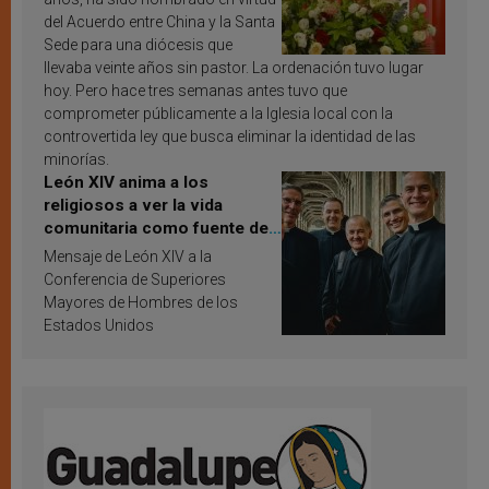
del Acuerdo entre China y la Santa
Sede para una diócesis que
llevaba veinte años sin pastor. La ordenación tuvo lugar
hoy. Pero hace tres semanas antes tuvo que
comprometer públicamente a la Iglesia local con la
controvertida ley que busca eliminar la identidad de las
minorías.
León XIV anima a los
religiosos a ver la vida
comunitaria como fuente de
inspiración y santificación
Mensaje de León XIV a la
Conferencia de Superiores
Mayores de Hombres de los
Estados Unidos