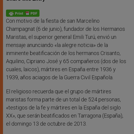
s
e
b
t
e
A
n
o
e
p
g
o
r
p
e
k
r
Con motivo de la fiesta de san Marcelino
Champagnat (6 de junio), fundador de los Hermanos
Maristas, el superior general Emili Turú, envió un
mensaje anunciando «la alegre noticia» de la
inminente beatificación de los hermanos Crisanto,
Aquilino, Cipriano José y 65 compañeros (dos de los
cuales, laicos), mártires en España entre 1936 y
1939, años aciagos de la Guerra Civil Española.
El religioso recuerda que el grupo de mártires
maristas forma parte de un total de 524 personas,
«testigos de la fe y mártires en la España del siglo
XX», que serán beatificados en Tarragona (España),
el domingo 13 de octubre de 2013.