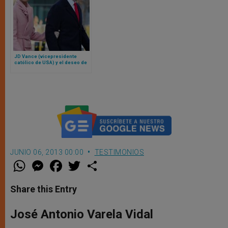
JD Vance (vicepresidente
católico de USA) y el deseo de
conversión al catolicismo para
su esposa
JUNIO 06, 2013 00:00
TESTIMONIOS
W
M
F
T
S
h
e
a
w
h
a
s
c
i
a
t
s
e
t
r
Share this Entry
s
e
b
t
e
A
n
o
e
p
g
o
r
José Antonio Varela Vidal
p
e
k
r