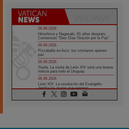
06.08.2026
Hiroshima y Nagasaki, 81 años después.
Comienzan "Diez Días Oración por la Paz"
06.08.2026
Pizzaballa en Asís: los cristianos quieren
paz
06.08.2026
Sturla: La visita de León XIV será una buena
noticia para todo el Uruguay
06.08.2026
León XIV: La revolución del Evangelio
derriba los muros que separan
06.08.2026
La Iglesia en Ceuta: caridad y esperanza
frente al drama migratorio
06.08.2026
La visita del Papa a Perú será un tiempo de
gracia reconciliación y esperanza
06.08.2026