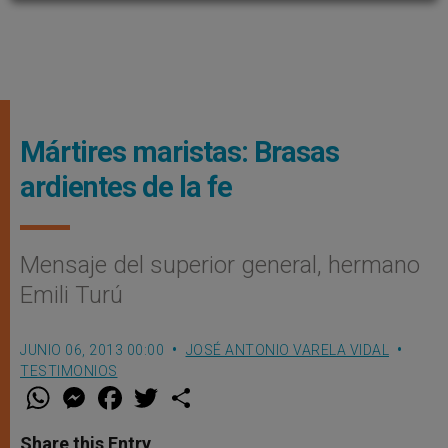
Mártires maristas: Brasas
ardientes de la fe
Mensaje del superior general, hermano
Emili Turú
JUNIO 06, 2013 00:00
JOSÉ ANTONIO VARELA VIDAL
TESTIMONIOS
W
M
F
T
S
h
e
a
w
h
a
s
c
i
a
t
s
e
t
r
Share this Entry