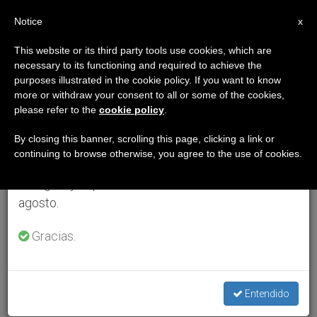
ES
Notice
×
x
Aviso importante
This website or its third party tools use cookies, which are
necessary to its functioning and required to achieve the
Del 27 de julio al 7 de agosto haremos la pausa
purposes illustrated in the cookie policy. If you want to know
anual, aprovechando que en el periodo de verano
more or withdraw your consent to all or some of the cookies,
please refer to the
cookie policy
.
se generan menos informaciones y también el
consumo de las mismas disminuye.
By closing this banner, scrolling this page, clicking a link or
continuing to browse otherwise, you agree to the use of cookies.
Retomamos el trabajo ordinario de las ediciones
en inglés y español de ZENIT el lunes 10 de
agosto.
Gracias.
Entendido