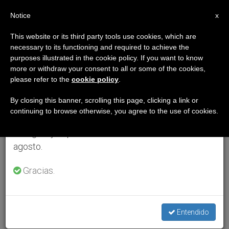
ES
Notice
×
x
Aviso importante
This website or its third party tools use cookies, which are
necessary to its functioning and required to achieve the
Del 27 de julio al 7 de agosto haremos la pausa
purposes illustrated in the cookie policy. If you want to know
anual, aprovechando que en el periodo de verano
more or withdraw your consent to all or some of the cookies,
please refer to the
cookie policy
.
se generan menos informaciones y también el
consumo de las mismas disminuye.
By closing this banner, scrolling this page, clicking a link or
continuing to browse otherwise, you agree to the use of cookies.
Retomamos el trabajo ordinario de las ediciones
en inglés y español de ZENIT el lunes 10 de
agosto.
Gracias.
Entendido