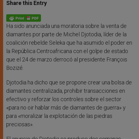
t
s
e
t
r
Share this Entry
s
e
b
t
e
A
n
o
e
p
g
o
r
p
e
k
r
Ha sido anunciada una moratoria sobre la venta de
diamantes por parte de Michel Djotodia, líder de la
coalición rebelde Seleka que ha asumido el poder en
la República Centroafricana con el golpe de estado
que el 24 de marzo derrocó al presidente François
Bozizé.
Djotodia ha dicho que se propone crear una bolsa de
diamantes centralizada, prohibir transacciones en
efectivo y reforzar los controles sobre el sector
«para no oir hablar más de diamantes de guerra» y
para «moralizar la explotación de las piedras
preciosas».
El anuncio de Djotodia se produce dos semanas