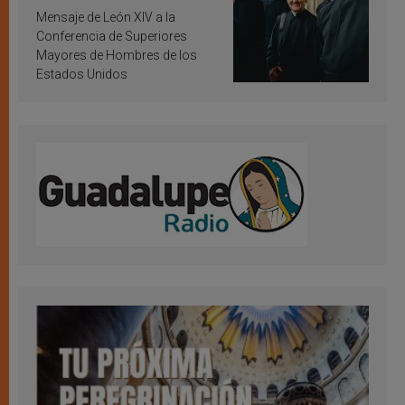
inspiración y santificación
Mensaje de León XIV a la
Conferencia de Superiores
Mayores de Hombres de los
Estados Unidos