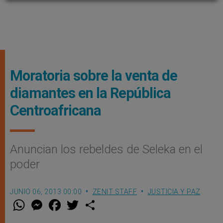
Moratoria sobre la venta de
diamantes en la República
Centroafricana
Anuncian los rebeldes de Seleka en el
poder
JUNIO 06, 2013 00:00
ZENIT STAFF
JUSTICIA Y PAZ
W
M
F
T
S
h
e
a
w
h
a
s
c
i
a