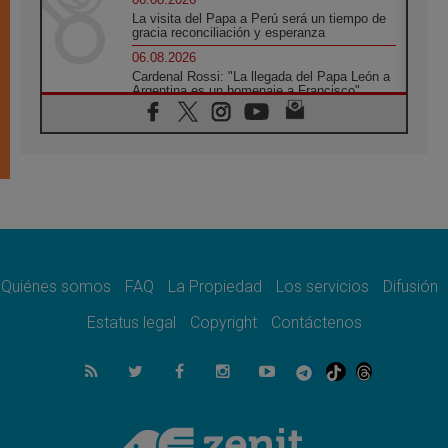
La visita del Papa a Perú será un tiempo de
gracia reconciliación y esperanza
06.08.2026
Cardenal Rossi: "La llegada del Papa León a
Argentina es un homenaje a Francisco"
06.08.2026
En Asís, León XIV invita a los jóvenes a
«construir la civilización del amor»
05.08.2026
El cardenal Parolin en México: Toda la
sociedad necesita el mensaje del Evangelio
05.08.2026
Santa María la Mayor, Makrickas: La gracia
de Dios desciende sobre el mundo
Quiénes somos
FAQ
La Propiedad
Los servicios
Difusión
05.08.2026
Cristianos y confucianos: Respeto y
Estatus legal
Copyright
Contáctenos
sabiduría para afrontar los urgentes desafíos
de hoy
05.08.2026
En marcha hacia Asís en nombre de San
Francisco, a la espera de León
05.08.2026
Venezuela, Padre Pagniello: "En medio del