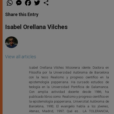
W
M
F
T
S
h
e
a
w
h
a
s
c
i
a
t
s
e
t
r
Share this Entry
s
e
b
t
e
A
n
o
e
p
g
o
r
Isabel Orellana Vilches
p
e
k
r
View all articles
Isabel Orellana Vilches Misionera idente. Doctora en
Filosofía por la Universidad Autónoma de Barcelona
con la tesis Realismo y progreso científico en la
epistemología popperiana. Ha cursado estudios de
teología en la Universidad Pontificia de Salamanca.
Con amplia actividad docente desde 1986, ha
publicado libros como: Realismo y progreso científico en
la epistemología popperiana, Universitat Autònoma de
Barcelona, 1993; El evangelio habla a los jóvenes,
Atenas, Madrid, 1997; Qué es... LA TOLERANCIA,