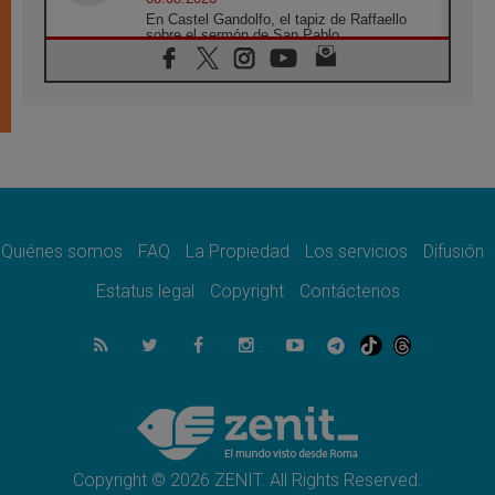
En Castel Gandolfo, el tapiz de Raffaello
sobre el sermón de San Pablo
08.08.2026
En Colombia, «la paz no se compra con una
firma»
08.08.2026
En Venezuela celebraron los 416 años del
Santo Cristo de La Grita
08.08.2026
El Papa: en Santa Ágata contemplamos la
victoria del amor sobre la muerte
Quiénes somos
FAQ
La Propiedad
Los servicios
Difusión
08.08.2026
León XIV visitará el Santuario de la Madre
Estatus legal
Copyright
Contáctenos
del Buen Consejo de Genazzano
07.08.2026
Filipinas: el Vicariato Apostólico de Calapán
se convierte en diócesis
07.08.2026
Honduras: Los desplazados invisibles de una
crisis olvidada
Copyright © 2026 ZENIT. All Rights Reserved.