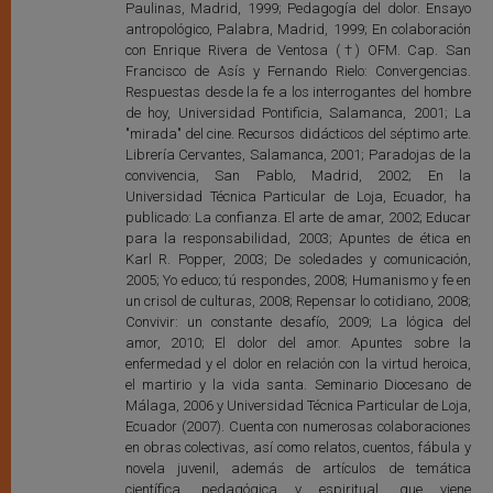
Paulinas, Madrid, 1999; Pedagogía del dolor. Ensayo
antropológico, Palabra, Madrid, 1999; En colaboración
con Enrique Rivera de Ventosa (†) OFM. Cap. San
Francisco de Asís y Fernando Rielo: Convergencias.
Respuestas desde la fe a los interrogantes del hombre
de hoy, Universidad Pontificia, Salamanca, 2001; La
"mirada" del cine. Recursos didácticos del séptimo arte.
Librería Cervantes, Salamanca, 2001; Paradojas de la
convivencia, San Pablo, Madrid, 2002; En la
Universidad Técnica Particular de Loja, Ecuador, ha
publicado: La confianza. El arte de amar, 2002; Educar
para la responsabilidad, 2003; Apuntes de ética en
Karl R. Popper, 2003; De soledades y comunicación,
2005; Yo educo; tú respondes, 2008; Humanismo y fe en
un crisol de culturas, 2008; Repensar lo cotidiano, 2008;
Convivir: un constante desafío, 2009; La lógica del
amor, 2010; El dolor del amor. Apuntes sobre la
enfermedad y el dolor en relación con la virtud heroica,
el martirio y la vida santa. Seminario Diocesano de
Málaga, 2006 y Universidad Técnica Particular de Loja,
Ecuador (2007). Cuenta con numerosas colaboraciones
en obras colectivas, así como relatos, cuentos, fábula y
novela juvenil, además de artículos de temática
científica, pedagógica y espiritual, que viene