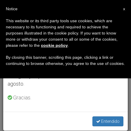
ES
Notice
×
x
Aviso importante
This website or its third party tools use cookies, which are
necessary to its functioning and required to achieve the
Del 27 de julio al 7 de agosto haremos la pausa
purposes illustrated in the cookie policy. If you want to know
anual, aprovechando que en el periodo de verano
more or withdraw your consent to all or some of the cookies,
please refer to the
cookie policy
.
se generan menos informaciones y también el
consumo de las mismas disminuye.
By closing this banner, scrolling this page, clicking a link or
continuing to browse otherwise, you agree to the use of cookies.
Retomamos el trabajo ordinario de las ediciones
en inglés y español de ZENIT el lunes 10 de
agosto.
Gracias.
Entendido