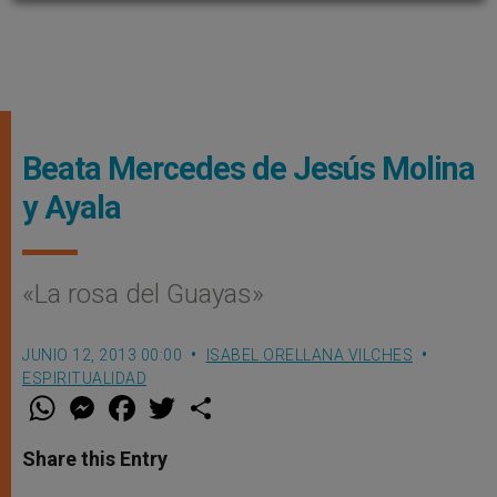
Beata Mercedes de Jesús Molina
y Ayala
«La rosa del Guayas»
JUNIO 12, 2013 00:00
ISABEL ORELLANA VILCHES
ESPIRITUALIDAD
W
M
F
T
S
h
e
a
w
h
a
s
c
i
a
t
s
e
t
r
Share this Entry
s
e
b
t
e
A
n
o
e