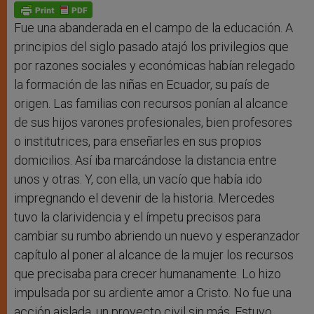
p
g
o
r
p
e
k
r
Fue una abanderada en el campo de la educación. A
principios del siglo pasado atajó los privilegios que
por razones sociales y económicas habían relegado
la formación de las niñas en Ecuador, su país de
origen. Las familias con recursos ponían al alcance
de sus hijos varones profesionales, bien profesores
o institutrices, para enseñarles en sus propios
domicilios. Así iba marcándose la distancia entre
unos y otras. Y, con ella, un vacío que había ido
impregnando el devenir de la historia. Mercedes
tuvo la clarividencia y el ímpetu precisos para
cambiar su rumbo abriendo un nuevo y esperanzador
capítulo al poner al alcance de la mujer los recursos
que precisaba para crecer humanamente. Lo hizo
impulsada por su ardiente amor a Cristo. No fue una
acción aislada, un proyecto civil sin más. Estuvo