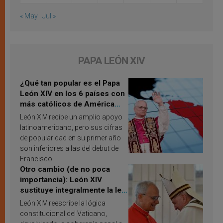
« May
Jul »
PAPA LEÓN XIV
¿Qué tan popular es el Papa
León XIV en los 6 países con
más católicos de América
Latina en 2026? Publican
León XIV recibe un amplio apoyo
resultados de investigación
latinoamericano, pero sus cifras
de popularidad en su primer año
son inferiores a las del debut de
Francisco
Otro cambio (de no poca
importancia): León XIV
sustituye integralmente la ley
vaticana de Papa Francisco
León XIV reescribe la lógica
constitucional del Vaticano,