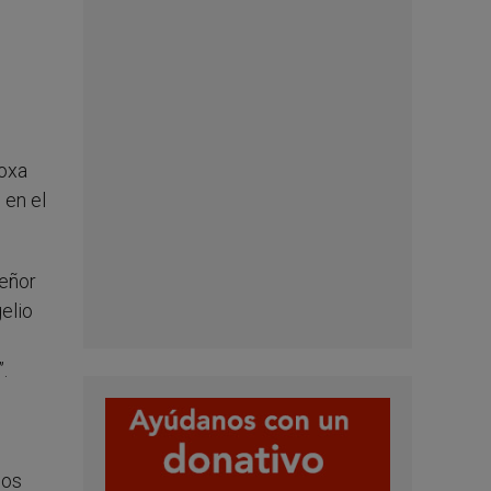
doxa
 en el
Señor
gelio
.
nos