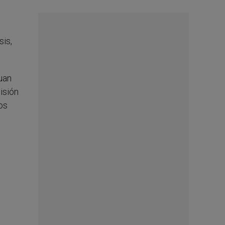
sis,
uan
isión
tos