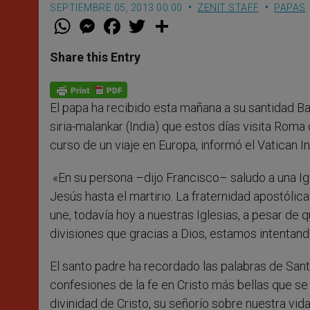
SEPTIEMBRE 05, 2013 00:00
ZENIT STAFF
PAPAS
W
M
F
T
S
h
e
a
w
h
a
s
c
i
a
t
s
e
t
r
Share this Entry
s
e
b
t
e
A
n
o
e
p
g
o
r
p
e
k
El papa ha recibido esta mañana a su santidad Ba
r
siria-malankar (India) que estos días visita Roma
curso de un viaje en Europa, informó el Vatican I
«En su persona –dijo Francisco– saludo a una Ig
Jesús hasta el martirio. La fraternidad apostólica
une, todavía hoy a nuestras Iglesias, a pesar de q
divisiones que gracias a Dios, estamos intentand
El santo padre ha recordado las palabras de Sa
confesiones de la fe en Cristo más bellas que se
divinidad de Cristo, su señorío sobre nuestra vid