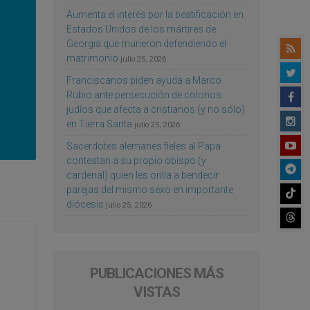
Aumenta el interés por la beatificación en
Estados Unidos de los mártires de
Georgia que murieron defendiendo el
matrimonio
julio 25, 2026
Franciscanos piden ayuda a Marco
Rubio ante persecución de colonos
judíos que afecta a cristianos (y no sólo)
en Tierra Santa
julio 25, 2026
Sacerdotes alemanes fieles al Papa
contestan a su propio obispo (y
cardenal) quien les orilla a bendecir
parejas del mismo sexo en importante
diócesis
julio 25, 2026
PUBLICACIONES MÁS
VISTAS