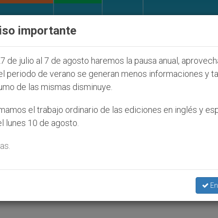
IGLESIA Y MUNDO
DOCUMENTOS
DONATIVOS
iso importante
 que afecta a cristianos (y no sólo) en Tierra Santa
7 de julio al 7 de agosto haremos la pausa anual, aprovec
el periodo de verano se generan menos informaciones y t
umo de las mismas disminuye.
ica de los primeros discípu
amos el trabajo ordinario de las ediciones en inglés y es
l lunes 10 de agosto.
s
as.
Baselios Marthoma Paulose II de la Iglesia
En