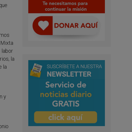
 que
timos
 Mixta
 labor
ios, la
 la
n y
onio