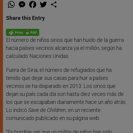
W
M
F
T
S
h
e
a
w
h
a
s
c
i
a
t
s
e
t
r
Share this Entry
s
e
b
t
e
A
n
o
e
p
g
o
r
p
e
k
r
El número de niños sirios que han huido de la guerra
hacia países vecinos alcanza ya el millón, según ha
calculado Naciones Unidas.
Fuera de Siria, el número de refugiados que ha
tenido que dejar sus casas para huir a países
vecinos se ha disparado en 2013. Los sirios que
dejan su país cada día son hasta diez veces más de
los que se escapaban diariamente hace un año atrás.
Lo indicó
Save de Children
, en un reciente
comunicado publicado en su página web.
“Es horrible ver que un millón de niños han sido