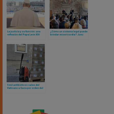
La justicia y su función: una
¿Cómo un sistema legal puede
reflexión del Papa León XIV
brindar misericordia? Juez
ante jueces de todo el mundo
Alito, de Suprema Corte USA
en ocasión del Jubileo
interviene en Vaticano
5 mil antibióticos salen del
Vaticano a Gaza por orden del
Papa León XIV