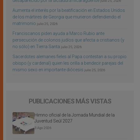
desaparecido por la dictadura nicaragüense
julio 25, 2026
Aumenta el interés por la beatificación en Estados Unidos
de los mártires de Georgia que murieron defendiendo el
matrimonio
julio 25, 2026
Franciscanos piden ayuda a Marco Rubio ante
persecución de colonos judíos que afecta a cristianos (y
no sólo) en Tierra Santa
julio 25, 2026
Sacerdotes alemanes fieles al Papa contestan a su propio
obispo (y cardenal) quien les orilla a bendecir parejas del
mismo sexo en importante diócesis
julio 25, 2026
PUBLICACIONES MÁS VISTAS
Himno oficial de la Jornada Mundial de la
Juventud Seúl 2027
3 Ago 2026