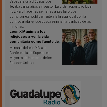
Sede para una diócesis que
llevaba veinte años sin pastor. La ordenación tuvo lugar
hoy. Pero hace tres semanas antes tuvo que
comprometer públicamente a la Iglesia local con la
controvertida ley que busca eliminar la identidad de las
minorías.
León XIV anima a los
religiosos a ver la vida
comunitaria como fuente de
inspiración y santificación
Mensaje de León XIV a la
Conferencia de Superiores
Mayores de Hombres de los
Estados Unidos