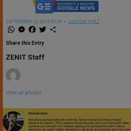
SEPTIEMBRE 12, 2013 00:00
JUSTICIA Y PAZ
W
M
F
T
S
h
e
a
w
h
a
s
c
i
a
t
s
e
t
r
Share this Entry
s
e
b
t
e
A
n
o
e
p
g
o
r
ZENIT Staff
p
e
k
r
View all articles