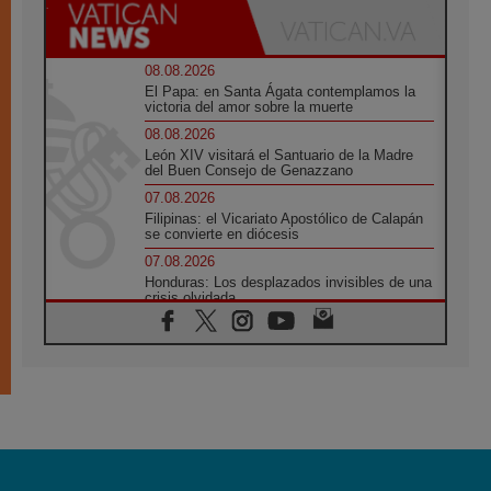
08.08.2026
El Papa: en Santa Ágata contemplamos la
victoria del amor sobre la muerte
08.08.2026
León XIV visitará el Santuario de la Madre
del Buen Consejo de Genazzano
07.08.2026
Filipinas: el Vicariato Apostólico de Calapán
se convierte en diócesis
07.08.2026
Honduras: Los desplazados invisibles de una
crisis olvidada
07.08.2026
Bokalic: "En Argentina el Papa León señalará
el compromiso del cristiano"
07.08.2026
La matanza de niños en Gaza no cesa: 300
muertos en 300 días
07.08.2026
Tagle: La guerra desfigura el mundo, solo la
revelación de Dios lo transfigura