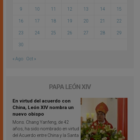
9
10
11
12
13
14
15
16
17
18
19
20
21
22
23
24
25
26
27
28
29
30
« Ago
Oct »
PAPA LEÓN XIV
En virtud del acuerdo con
China, León XIV nombra un
nuevo obispo
Mons. Chang Yanfeng, de 42
años, ha sido nombrado en virtud
del Acuerdo entre China y la Santa