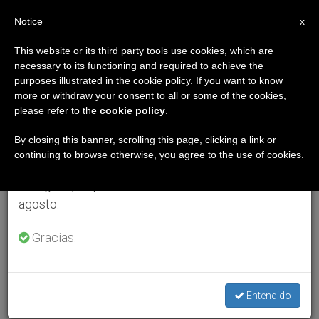
ES
Notice
×
x
Aviso importante
This website or its third party tools use cookies, which are
necessary to its functioning and required to achieve the
Del 27 de julio al 7 de agosto haremos la pausa
purposes illustrated in the cookie policy. If you want to know
anual, aprovechando que en el periodo de verano
more or withdraw your consent to all or some of the cookies,
please refer to the
cookie policy
.
se generan menos informaciones y también el
consumo de las mismas disminuye.
By closing this banner, scrolling this page, clicking a link or
continuing to browse otherwise, you agree to the use of cookies.
Retomamos el trabajo ordinario de las ediciones
en inglés y español de ZENIT el lunes 10 de
agosto.
Gracias.
Entendido