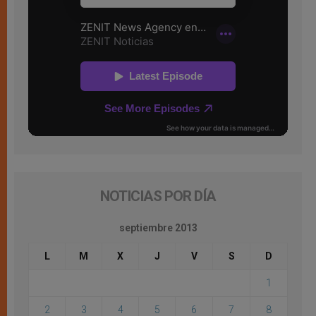
NOTICIAS POR DÍA
septiembre 2013
L
M
X
J
V
S
D
1
2
3
4
5
6
7
8