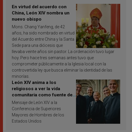
En virtud del acuerdo con
China, León XIV nombra un
nuevo obispo
Mons. Chang Yanfeng, de 42
años, ha sido nombrado en virtud
del Acuerdo entre China y la Santa
Sede para una diócesis que
llevaba veinte años sin pastor. La ordenación tuvo lugar
hoy. Pero hace tres semanas antes tuvo que
comprometer públicamente a la Iglesia local con la
controvertida ley que busca eliminar la identidad de las
minorías.
León XIV anima a los
religiosos a ver la vida
comunitaria como fuente de
inspiración y santificación
Mensaje de León XIV a la
Conferencia de Superiores
Mayores de Hombres de los
Estados Unidos