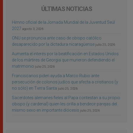
ÚLTIMAS NOTICIAS
Himno oficial de la Jornada Mundial de la Juventud Seúl
2027
agosto 3, 2026
ONU se pronuncia ante caso de obispo católico
desaparecido por la dictadura nicaragüense
julio 25, 2026
Aumenta el interés por la beatificación en Estados Unidos
de los mártires de Georgia que murieron defendiendo el
matrimonio
julio 25, 2026
Franciscanos piden ayuda a Marco Rubio ante
persecución de colonos judíos que afecta a cristianos (y
no sólo) en Tierra Santa
julio 25, 2026
Sacerdotes alemanes fieles al Papa contestan a su propio
obispo (y cardenal) quien les orilla a bendecir parejas del
mismo sexo en importante diócesis
julio 25, 2026