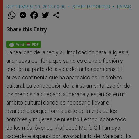
SEPTIEMBRE 20, 2013 00:00
STAFF REPORTER
PAPAS
W
M
F
T
S
h
e
a
w
h
a
s
c
i
a
t
s
e
t
r
Share this Entry
s
e
b
t
e
A
n
o
e
p
g
o
r
p
e
k
r
La realidad de la red y su implicación para la Iglesia,
una nueva periferia que ya no es ciencia ficción y
que forma parte de la vida de tantas personas. El
nuevo continente que ha aparecido es un ámbito
cultural. La concepción de la instrumentalización de
los medios ha quedado superada y estamos en un
ámbito cultural donde es necesario llevar el
evangelio porque forma parte de la vida de los
hombres y mujeres de nuestro tiempo, sobre todo
de los más jóvenes. Así, José María Gil Tamayo,
sacerdote español portavoz adjunto del Vaticano, ha