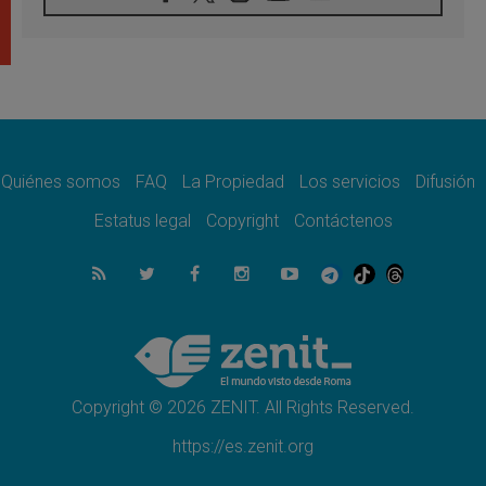
Tagle: La guerra desfigura el mundo, solo la
revelación de Dios lo transfigura
07.08.2026
Presentada la Trienal de Arte de las
Universidades Católicas: «Exercises in
Empathy»
07.08.2026
Fortunatus Nwachukwu: la comunicación
como misión al servicio del Evangelio
Quiénes somos
FAQ
La Propiedad
Los servicios
Difusión
07.08.2026
Estatus legal
Copyright
Contáctenos
SIGNIS 2026, dar voz a las religiosas en el
espacio público
07.08.2026
Lanzan un proyecto de empoderamiento
digital para mujeres líderes en África
07.08.2026
Programa oficial del Viaje Apostólico del
Papa León XIV a Francia
Copyright © 2026 ZENIT. All Rights Reserved.
https://es.zenit.org