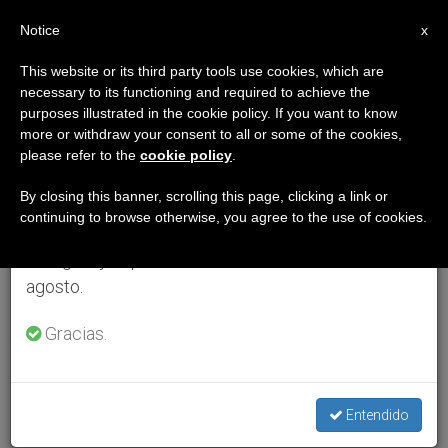
ES
Notice
×
x
Aviso importante
This website or its third party tools use cookies, which are
necessary to its functioning and required to achieve the
Del 27 de julio al 7 de agosto haremos la pausa
purposes illustrated in the cookie policy. If you want to know
anual, aprovechando que en el periodo de verano
more or withdraw your consent to all or some of the cookies,
please refer to the
cookie policy
.
se generan menos informaciones y también el
consumo de las mismas disminuye.
By closing this banner, scrolling this page, clicking a link or
continuing to browse otherwise, you agree to the use of cookies.
Retomamos el trabajo ordinario de las ediciones
en inglés y español de ZENIT el lunes 10 de
agosto.
Gracias.
Entendido