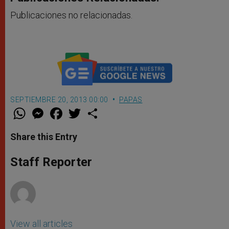
Publicaciones no relacionadas.
SEPTIEMBRE 20, 2013 00:00
PAPAS
W
M
F
T
S
h
e
a
w
h
a
s
c
i
a
t
s
e
t
r
Share this Entry
s
e
b
t
e
A
n
o
e
p
g
o
r
Staff Reporter
p
e
k
r
View all articles