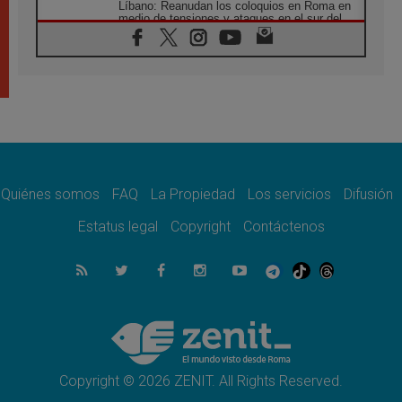
Líbano: Reanudan los coloquios en Roma en
medio de tensiones y ataques en el sur del
país
06.08.2026
Hiroshima y Nagasaki, 81 años después.
Comienzan "Diez Días Oración por la Paz"
06.08.2026
Pizzaballa en Asís: los cristianos quieren
paz
06.08.2026
Sturla: La visita de León XIV será una buena
noticia para todo el Uruguay
Quiénes somos
FAQ
La Propiedad
Los servicios
Difusión
06.08.2026
Estatus legal
Copyright
Contáctenos
León XIV: La revolución del Evangelio
derriba los muros que separan
06.08.2026
La Iglesia en Ceuta: caridad y esperanza
frente al drama migratorio
06.08.2026
La visita del Papa a Perú será un tiempo de
gracia reconciliación y esperanza
Copyright © 2026 ZENIT. All Rights Reserved.