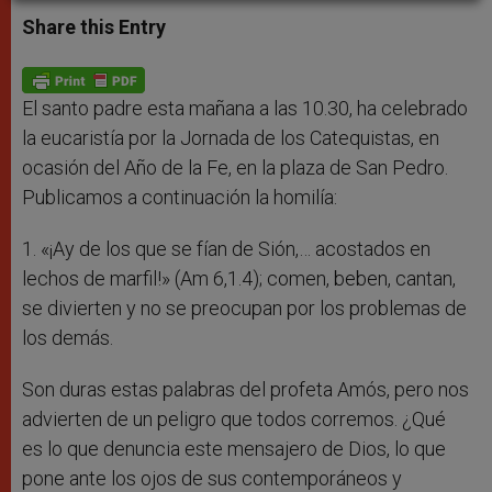
a
s
c
i
a
t
s
e
t
r
Share this Entry
s
e
b
t
e
A
n
o
e
p
g
o
r
p
e
k
r
El santo padre esta mañana a las 10.30, ha celebrado
la eucaristía por la Jornada de los Catequistas, en
ocasión del Año de la Fe, en la plaza de San Pedro.
Publicamos a continuación la homilía:
1. «¡Ay de los que se fían de Sión,… acostados en
lechos de marfil!» (Am 6,1.4); comen, beben, cantan,
se divierten y no se preocupan por los problemas de
los demás.
Son duras estas palabras del profeta Amós, pero nos
advierten de un peligro que todos corremos. ¿Qué
es lo que denuncia este mensajero de Dios, lo que
pone ante los ojos de sus contemporáneos y