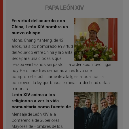
PAPA LEÓN XIV
En virtud del acuerdo con
China, León XIV nombra un
nuevo obispo
Mons. Chang Yanfeng, de 42
años, ha sido nombrado en virtud
del Acuerdo entre China y la Santa
Sede para una diócesis que
llevaba veinte años sin pastor. La ordenación tuvo lugar
hoy. Pero hace tres semanas antes tuvo que
comprometer públicamente a la Iglesia local con la
controvertida ley que busca eliminar la identidad de las
minorías.
León XIV anima a los
religiosos a ver la vida
comunitaria como fuente de
inspiración y santificación
Mensaje de León XIV a la
Conferencia de Superiores
Mayores de Hombres de los