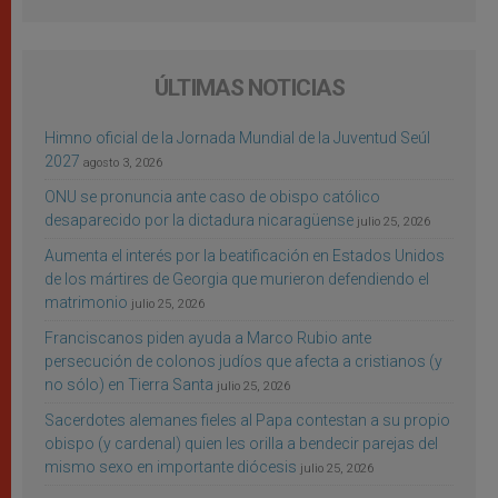
ÚLTIMAS NOTICIAS
Himno oficial de la Jornada Mundial de la Juventud Seúl
2027
agosto 3, 2026
ONU se pronuncia ante caso de obispo católico
desaparecido por la dictadura nicaragüense
julio 25, 2026
Aumenta el interés por la beatificación en Estados Unidos
de los mártires de Georgia que murieron defendiendo el
matrimonio
julio 25, 2026
Franciscanos piden ayuda a Marco Rubio ante
persecución de colonos judíos que afecta a cristianos (y
no sólo) en Tierra Santa
julio 25, 2026
Sacerdotes alemanes fieles al Papa contestan a su propio
obispo (y cardenal) quien les orilla a bendecir parejas del
mismo sexo en importante diócesis
julio 25, 2026