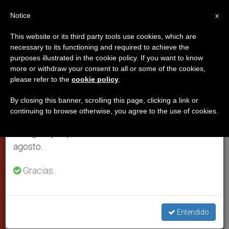
ES
Notice
×
x
Aviso importante
This website or its third party tools use cookies, which are
necessary to its functioning and required to achieve the
Del 27 de julio al 7 de agosto haremos la pausa
purposes illustrated in the cookie policy. If you want to know
Francisco: "Si perdemos la
anual, aprovechando que en el periodo de verano
more or withdraw your consent to all or some of the cookies,
please refer to the
cookie policy
.
se generan menos informaciones y también el
memoria de Dios, también
consumo de las mismas disminuye.
nosotros perdemos la
By closing this banner, scrolling this page, clicking a link or
continuing to browse otherwise, you agree to the use of cookies.
consistencia"
Retomamos el trabajo ordinario de las ediciones
en inglés y español de ZENIT el lunes 10 de
agosto.
Homilía del santo padre en la eucaristía
Gracias.
de la Jornada de los Catequistas
SEPTIEMBRE 29, 2013 00:00
FRANCISCO PAPA
PAPAS
Entendido
W
M
F
T
S
h
e
a
w
h