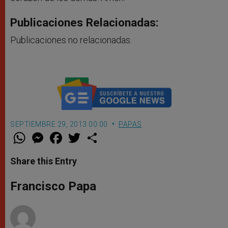
Publicaciones Relacionadas:
Publicaciones no relacionadas.
SEPTIEMBRE 29, 2013 00:00
PAPAS
W
M
F
T
S
h
e
a
w
h
a
s
c
i
a
t
s
e
t
r
Share this Entry
s
e
b
t
e
A
n
o
e
p
g
o
r
Francisco Papa
p
e
k
r