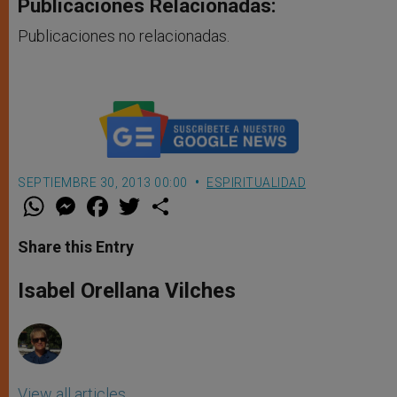
Publicaciones Relacionadas:
Publicaciones no relacionadas.
SEPTIEMBRE 30, 2013 00:00
ESPIRITUALIDAD
W
M
F
T
S
h
e
a
w
h
a
s
c
i
a
t
s
e
t
r
Share this Entry
s
e
b
t
e
A
n
o
e
p
g
o
r
Isabel Orellana Vilches
p
e
k
r
View all articles