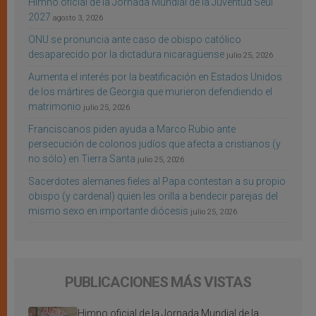
Himno oficial de la Jornada Mundial de la Juventud Seúl
2027
agosto 3, 2026
ONU se pronuncia ante caso de obispo católico
desaparecido por la dictadura nicaragüense
julio 25, 2026
Aumenta el interés por la beatificación en Estados Unidos
de los mártires de Georgia que murieron defendiendo el
matrimonio
julio 25, 2026
Franciscanos piden ayuda a Marco Rubio ante
persecución de colonos judíos que afecta a cristianos (y
no sólo) en Tierra Santa
julio 25, 2026
Sacerdotes alemanes fieles al Papa contestan a su propio
obispo (y cardenal) quien les orilla a bendecir parejas del
mismo sexo en importante diócesis
julio 25, 2026
PUBLICACIONES MÁS VISTAS
Himno oficial de la Jornada Mundial de la