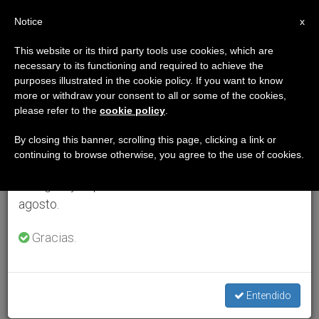
ES
Notice
×
x
Aviso importante
This website or its third party tools use cookies, which are
necessary to its functioning and required to achieve the
Del 27 de julio al 7 de agosto haremos la pausa
purposes illustrated in the cookie policy. If you want to know
anual, aprovechando que en el periodo de verano
more or withdraw your consent to all or some of the cookies,
please refer to the
cookie policy
.
se generan menos informaciones y también el
consumo de las mismas disminuye.
By closing this banner, scrolling this page, clicking a link or
continuing to browse otherwise, you agree to the use of cookies.
Retomamos el trabajo ordinario de las ediciones
en inglés y español de ZENIT el lunes 10 de
agosto.
Gracias.
Entendido