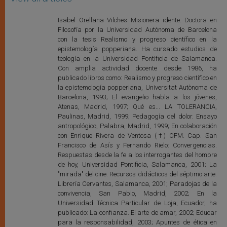
Isabel Orellana Vilches Misionera idente. Doctora en
Filosofía por la Universidad Autónoma de Barcelona
con la tesis Realismo y progreso científico en la
epistemología popperiana. Ha cursado estudios de
teología en la Universidad Pontificia de Salamanca.
Con amplia actividad docente desde 1986, ha
publicado libros como: Realismo y progreso científico en
la epistemología popperiana, Universitat Autònoma de
Barcelona, 1993; El evangelio habla a los jóvenes,
Atenas, Madrid, 1997; Qué es... LA TOLERANCIA,
Paulinas, Madrid, 1999; Pedagogía del dolor. Ensayo
antropológico, Palabra, Madrid, 1999; En colaboración
con Enrique Rivera de Ventosa (†) OFM. Cap. San
Francisco de Asís y Fernando Rielo: Convergencias.
Respuestas desde la fe a los interrogantes del hombre
de hoy, Universidad Pontificia, Salamanca, 2001; La
"mirada" del cine. Recursos didácticos del séptimo arte.
Librería Cervantes, Salamanca, 2001; Paradojas de la
convivencia, San Pablo, Madrid, 2002; En la
Universidad Técnica Particular de Loja, Ecuador, ha
publicado: La confianza. El arte de amar, 2002; Educar
para la responsabilidad, 2003; Apuntes de ética en