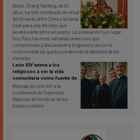
Mons. Chang Yanfeng, de 42
años, ha sido nombrado en virtud
del Acuerdo entre China y la Santa
Sede para una diócesis que
llevaba veinte años sin pastor. La ordenación tuvo lugar
hoy. Pero hace tres semanas antes tuvo que
comprometer públicamente a la Iglesia local con la
controvertida ley que busca eliminar la identidad de las
minorías.
León XIV anima a los
religiosos a ver la vida
comunitaria como fuente de
inspiración y santificación
Mensaje de León XIV a la
Conferencia de Superiores
Mayores de Hombres de los
Estados Unidos