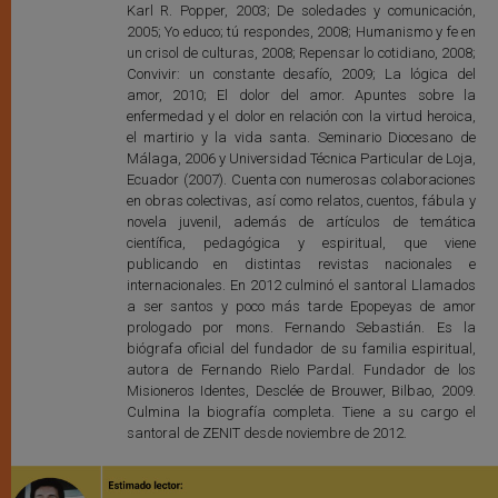
Karl R. Popper, 2003; De soledades y comunicación,
2005; Yo educo; tú respondes, 2008; Humanismo y fe en
un crisol de culturas, 2008; Repensar lo cotidiano, 2008;
Convivir: un constante desafío, 2009; La lógica del
amor, 2010; El dolor del amor. Apuntes sobre la
enfermedad y el dolor en relación con la virtud heroica,
el martirio y la vida santa. Seminario Diocesano de
Málaga, 2006 y Universidad Técnica Particular de Loja,
Ecuador (2007). Cuenta con numerosas colaboraciones
en obras colectivas, así como relatos, cuentos, fábula y
novela juvenil, además de artículos de temática
científica, pedagógica y espiritual, que viene
publicando en distintas revistas nacionales e
internacionales. En 2012 culminó el santoral Llamados
a ser santos y poco más tarde Epopeyas de amor
prologado por mons. Fernando Sebastián. Es la
biógrafa oficial del fundador de su familia espiritual,
autora de Fernando Rielo Pardal. Fundador de los
Misioneros Identes, Desclée de Brouwer, Bilbao, 2009.
Culmina la biografía completa. Tiene a su cargo el
santoral de ZENIT desde noviembre de 2012.