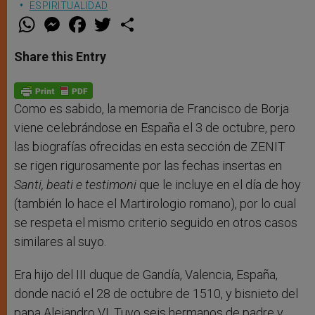
ESPIRITUALIDAD
W
M
F
T
S
h
e
a
w
h
a
s
c
i
a
t
s
e
t
r
Share this Entry
s
e
b
t
e
A
n
o
e
p
g
o
r
p
e
k
r
Como es sabido, la memoria de Francisco de Borja
viene celebrándose en España el 3 de octubre, pero
las biografías ofrecidas en esta sección de ZENIT
se rigen rigurosamente por las fechas insertas en
Santi, beati e testimoni
que le incluye en el día de hoy
(también lo hace el Martirologio romano), por lo cual
se respeta el mismo criterio seguido en otros casos
similares al suyo.
Era hijo del III duque de Gandía, Valencia, España,
donde nació el 28 de octubre de 1510, y bisnieto del
papa Alejandro VI. Tuvo seis hermanos de padre y