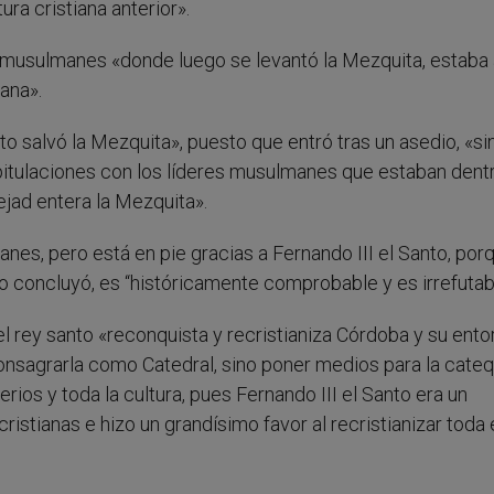
ra cristiana anterior».
s musulmanes «donde luego se levantó la Mezquita, estaba
iana».
o salvó la Mezquita», puesto que entró tras un asedio, «si
apitulaciones con los líderes musulmanes que estaban dent
dejad entera la Mezquita».
nes, pero está en pie gracias a Fernando III el Santo, por
to concluyó, es “históricamente comprobable y es irrefutab
l rey santo «reconquista y recristianiza Córdoba y su entor
 consagrarla como Catedral, sino poner medios para la cate
rios y toda la cultura, pues Fernando III el Santo era un
cristianas e hizo un grandísimo favor al recristianizar toda