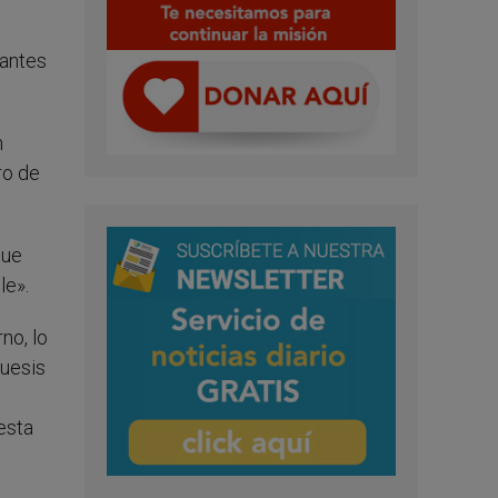
 antes
n
ro de
que
le».
no, lo
quesis
 esta