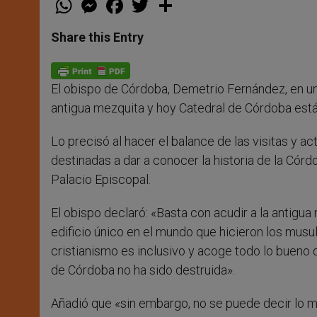
h
e
a
w
h
a
s
c
i
a
t
s
e
t
r
Share this Entry
s
e
b
t
e
A
n
o
e
p
g
o
r
p
e
k
El obispo de Córdoba, Demetrio Fernández, en una
r
antigua mezquita y hoy Catedral de Córdoba está a
Lo precisó al hacer el balance de las visitas y a
destinadas a dar a conocer la historia de la Córd
Palacio Episcopal.
El obispo declaró: «Basta con acudir a la antigu
edificio único en el mundo que hicieron los mus
cristianismo es inclusivo y acoge todo lo bueno qu
de Córdoba no ha sido destruida».
Añadió que «sin embargo, no se puede decir lo 