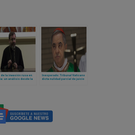
 de la invasión rusa en
Inesperado: Tribunal Vaticano
a: un análisis desde la
dicta nulidad parcial de juicio
a
contra cardenal Becciu y pide
repetirlo