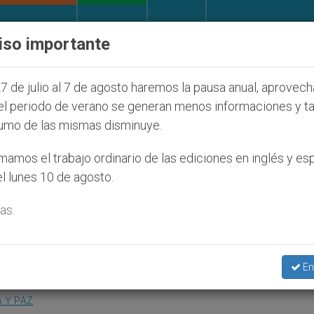
IGLESIA Y MUNDO
DOCUMENTOS
DONATIVOS
iso importante
nos judíos que afecta a cristianos (y no sólo) en Tier
7 de julio al 7 de agosto haremos la pausa anual, aprovec
el periodo de verano se generan menos informaciones y t
umo de las mismas disminuye.
'La mezquita fue salvada
amos el trabajo ordinario de las ediciones en inglés y es
l lunes 10 de agosto.
s'
as.
lmanes destruyeron la basí­lica de San Vice
En
A Y PAZ