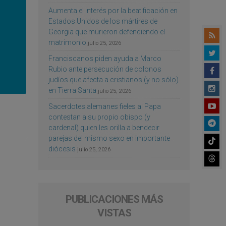
Aumenta el interés por la beatificación en
Estados Unidos de los mártires de
Georgia que murieron defendiendo el
matrimonio
julio 25, 2026
Franciscanos piden ayuda a Marco
Rubio ante persecución de colonos
judíos que afecta a cristianos (y no sólo)
en Tierra Santa
julio 25, 2026
Sacerdotes alemanes fieles al Papa
contestan a su propio obispo (y
cardenal) quien les orilla a bendecir
parejas del mismo sexo en importante
diócesis
julio 25, 2026
PUBLICACIONES MÁS
VISTAS