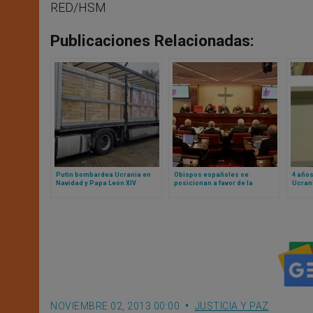
RED/HSM
Publicaciones Relacionadas:
Putin bombardea Ucrania en
Obispos españoles se
4 años
Navidad y Papa León XIV
posicionan a favor de la
Ucrani
responde con ayuda
reforma migratoria del
Iglesi
humanitaria: fotos de lo que
gobierno social-comunista
envió
NOVIEMBRE 02, 2013 00:00
JUSTICIA Y PAZ