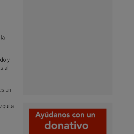
 la
ado y
s al
es un
ezquita