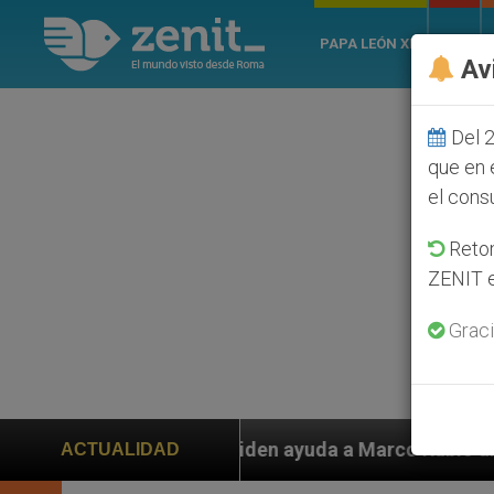
PAPA LEÓN XIV
ROMA
Av
Del 2
que en 
el cons
Retom
ZENIT e
Graci
 piden ayuda a Marco Rubio ante persecución de colono
ACTUALIDAD