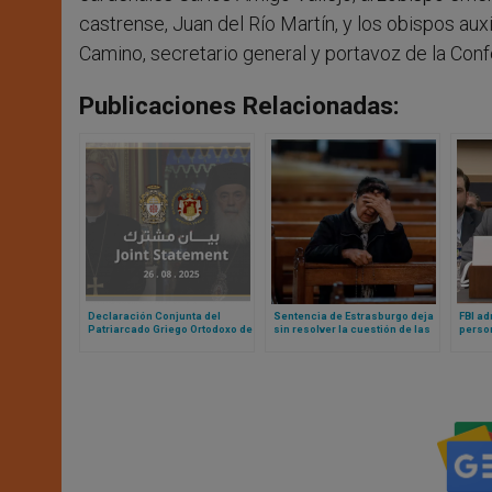
castrense, Juan del Río Martín, y los obispos au
Camino, secretario general y portavoz de la Con
Publicaciones Relacionadas:
Declaración Conjunta del
Sentencia de Estrasburgo deja
FBI ad
Patriarcado Griego Ortodoxo de
sin resolver la cuestión de las
person
Jerusalén y del Patriarcado
restricciones al culto y misas
contra
Latino de Jerusalén ante
durante pandemia
admin
invasión total de Gaza por parte
de Israel