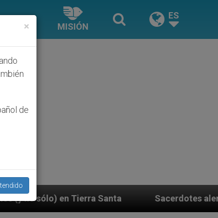
ES
×
MISIÓN
hando
ambién
pañol de
tendido
 Santa
Sacerdotes alemanes fieles al Papa cont