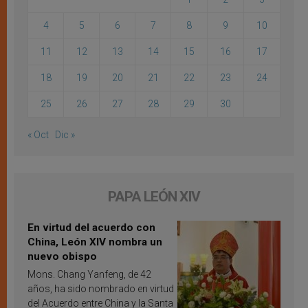
4
5
6
7
8
9
10
11
12
13
14
15
16
17
18
19
20
21
22
23
24
25
26
27
28
29
30
« Oct
Dic »
PAPA LEÓN XIV
En virtud del acuerdo con
China, León XIV nombra un
nuevo obispo
Mons. Chang Yanfeng, de 42
años, ha sido nombrado en virtud
del Acuerdo entre China y la Santa