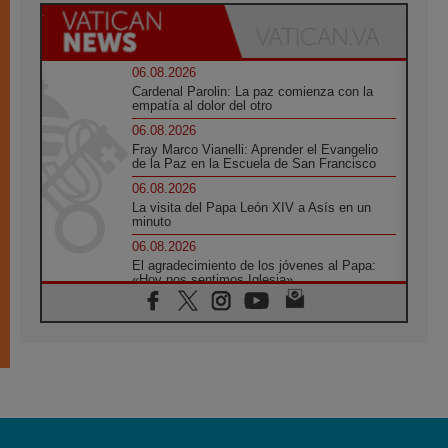
06.08.2026
Cardenal Parolin: La paz comienza con la
empatía al dolor del otro
06.08.2026
Fray Marco Vianelli: Aprender el Evangelio
de la Paz en la Escuela de San Francisco
06.08.2026
La visita del Papa León XIV a Asís en un
minuto
06.08.2026
El agradecimiento de los jóvenes al Papa:
«Hoy nos sentimos Iglesia»
06.08.2026
Líbano: Reanudan los coloquios en Roma en
medio de tensiones y ataques en el sur del
país
06.08.2026
Hiroshima y Nagasaki, 81 años después.
Comienzan "Diez Días Oración por la Paz"
06.08.2026