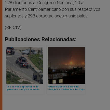
128 diputados al Congreso Nacional, 20 al
Parlamento Centroamericano con sus respectivos
suplentes y 298 corporaciones municipales.
(RED/IV)
Publicaciones Relacionadas:
Los colonos aprovechan la
Oriente Medio al borde del
guerra en Irán para cometer
colapso: otro llamado del Papa
nuevos actos de violencia en
a la paz, la muerte de miembro
Cisjordania
de la Orden de Malta en Líbano
y bombas en campos de los
pastores de Belén