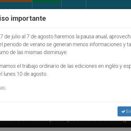
IGLESIA Y MUNDO
DOCUMENTOS
DONATIVOS
iso importante
7 de julio al 7 de agosto haremos la pausa anual, aprovec
el periodo de verano se generan menos informaciones y t
umo de las mismas disminuye.
amos el trabajo ordinario de las ediciones en inglés y es
l lunes 10 de agosto.
as.
En
íos que afecta a cristianos (y no sólo) en Tierra Sant