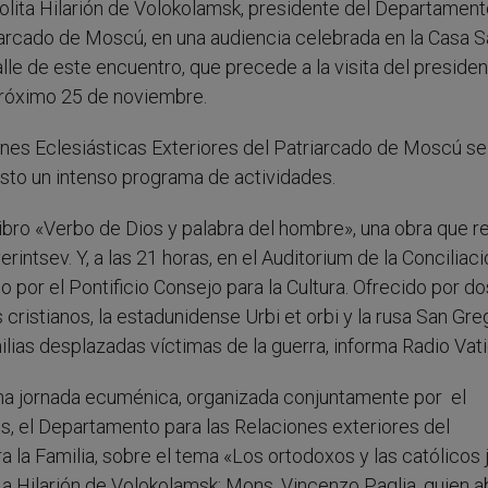
olita Hilarión de Volokolamsk, presidente del Departament
riarcado de Moscú, en una audiencia celebrada en la Casa S
lle de este encuentro, que precede a la visita del preside
 próximo 25 de noviembre.
nes Eclesiásticas Exteriores del Patriarcado de Moscú se
sto un intenso programa de actividades.
libro «Verbo de Dios y palabra del hombre», una obra que 
rintsev. Y, a las 21 horas, en el Auditorium de la Conciliaci
o por el Pontificio Consejo para la Cultura. Ofrecido por do
ristianos, la estadunidense Urbi et orbi y la rusa San Gre
milias desplazadas víctimas de la guerra, informa Radio Vat
na jornada ecuménica, organizada conjuntamente por el
os, el Departamento para las Relaciones exteriores del
a la Familia, sobre el tema «Los ortodoxos y las católicos 
to a Hilarión de Volokolamsk: Mons. Vincenzo Paglia, quien a