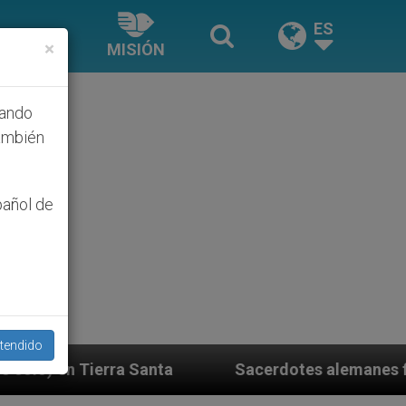
ES
×
MISIÓN
hando
ambién
pañol de
tendido
a
Sacerdotes alemanes fieles al Papa contestan