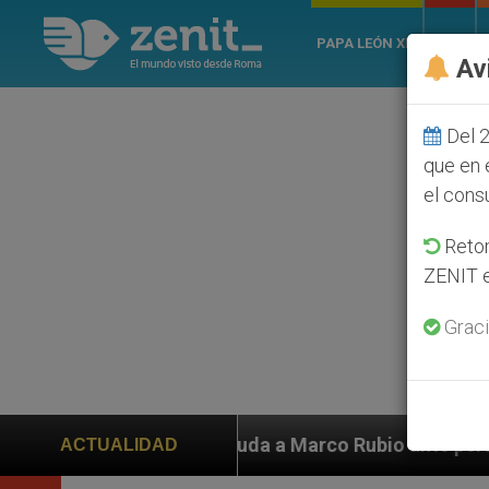
PAPA LEÓN XIV
ROMA
Av
Del 2
que en 
el cons
Retom
ZENIT e
Graci
n ayuda a Marco Rubio ante persecución de colonos jud
ACTUALIDAD