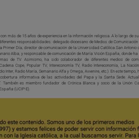
 con más de 15 años de experiencia en la información religiosa. A lo largo de s
diferentes responsabilidades: delegado diocesano de Medios de Comunicación 
ta Primer Día; director de comunicación de la Universidad Católica San Antonio
anario Alba, y responsable de comunicación de María Visión España, donde ha d
amas de TV. Asimismo, ha sido colaborador de diferentes medios de com
 (Cadena Cope, Popular TV, Intereconomía TV, Radio Intereconomía, La Nación
io Inter, Radio María, Semanario Alfa y Omega, Avvenire, etc.). En este tiempo,
 cobertura informativa de las actividades del Papa y la Santa Sede. Actua
T. También es miembro fundador de Crónica Blanca y socio de la Unión Ca
 España (UCIP-E).