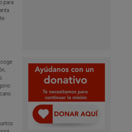
o para
anta
nte
recoge
ón,
s
gorio
icano.
juntos
brirá