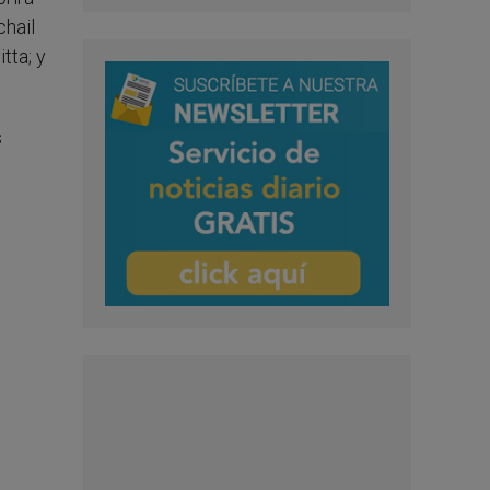
chail
tta; y
s