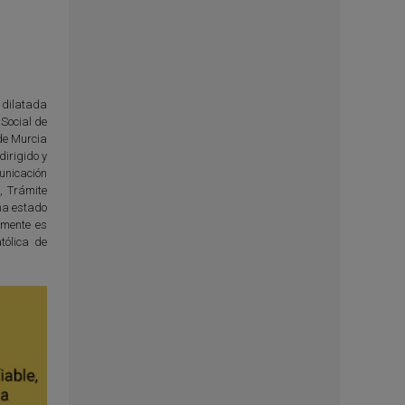
u dilatada
Social de
 de Murcia
irigido y
unicación
, Trámite
 ha estado
lmente es
tólica de