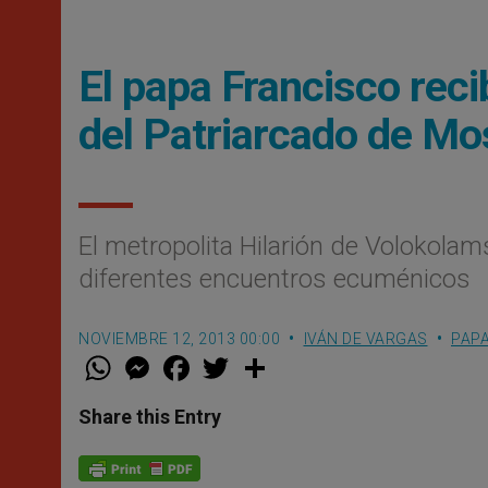
El papa Francisco recib
del Patriarcado de M
El metropolita Hilarión de Volokolam
diferentes encuentros ecuménicos
NOVIEMBRE 12, 2013 00:00
IVÁN DE VARGAS
PAP
W
M
F
T
S
h
e
a
w
h
a
s
c
i
a
t
s
e
t
r
Share this Entry
s
e
b
t
e
A
n
o
e
p
g
o
r
p
e
k