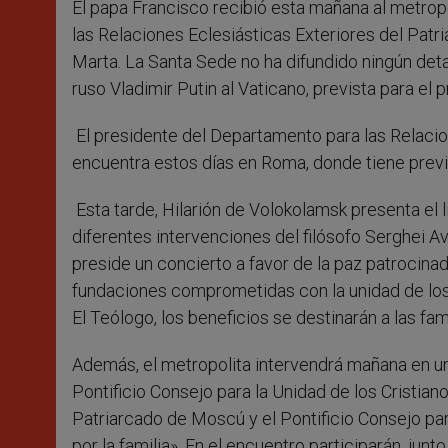
El papa Francisco recibió esta mañana al metrop
r
las Relaciones Eclesiásticas Exteriores del Pat
Marta. La Santa Sede no ha difundido ningún deta
ruso Vladimir Putin al Vaticano, prevista para el
El presidente del Departamento para las Relacio
encuentra estos días en Roma, donde tiene previ
Esta tarde, Hilarión de Volokolamsk presenta el 
diferentes intervenciones del filósofo Serghei Ave
preside un concierto a favor de la paz patrocinad
fundaciones comprometidas con la unidad de los c
El Teólogo, los beneficios se destinarán a las fa
Además, el metropolita intervendrá mañana en u
Pontificio Consejo para la Unidad de los Cristian
Patriarcado de Moscú y el Pontificio Consejo par
por la familia». En el encuentro participarán, jun