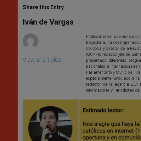
a
s
c
i
a
t
s
e
t
r
Share this Entry
s
e
b
t
e
A
n
o
e
p
g
o
r
Iván de Vargas
p
e
k
r
Profesional de la comunicación
trayectoria, ha desempeñado 
Córdoba y director de la Revis
(UCAM); redactor jefe del Sem
View all articles
presentado diferentes progr
nacionales e internacionales
Parlamentario y Municipal, Rad
especialmente vinculado a la
redactor de la agencia ZENI
Informadores y Periodistas de