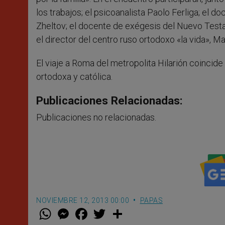
los trabajos; el psicoanalista Paolo Ferliga; el 
Zheltov; el docente de exégesis del Nuevo Testam
el director del centro ruso ortodoxo «la vida», 
El viaje a Roma del metropolita Hilarión coincide
ortodoxa y católica.
Publicaciones Relacionadas:
Publicaciones no relacionadas.
NOVIEMBRE 12, 2013 00:00
PAPAS
W
M
F
T
S
h
e
a
w
h