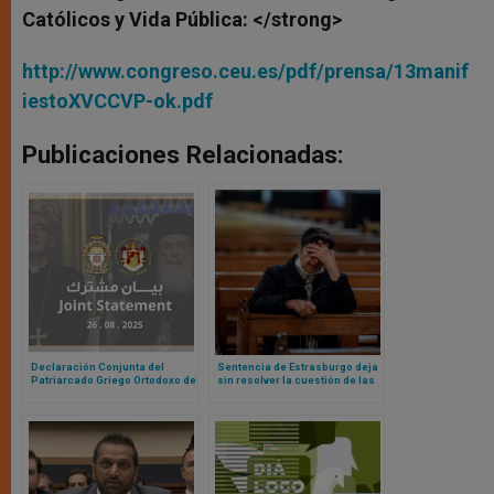
Católicos y Vida Pública: </strong>
http://www.congreso.ceu.es/pdf/prensa/13manif
iestoXVCCVP-ok.pdf
Publicaciones Relacionadas:
Declaración Conjunta del
Sentencia de Estrasburgo deja
Patriarcado Griego Ortodoxo de
sin resolver la cuestión de las
Jerusalén y del Patriarcado
restricciones al culto y misas
Latino de Jerusalén ante
durante pandemia
invasión total de Gaza por parte
de Israel