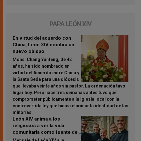
PAPA LEÓN XIV
En virtud del acuerdo con
China, León XIV nombra un
nuevo obispo
Mons. Chang Yanfeng, de 42
años, ha sido nombrado en
virtud del Acuerdo entre China y
la Santa Sede para una diócesis
que llevaba veinte años sin pastor. La ordenación tuvo
lugar hoy. Pero hace tres semanas antes tuvo que
comprometer públicamente a la Iglesia local con la
controvertida ley que busca eliminar la identidad de las
minorías.
León XIV anima a los
religiosos a ver la vida
comunitaria como fuente de
inspiración y santificación
Mensaje de León XIV a la