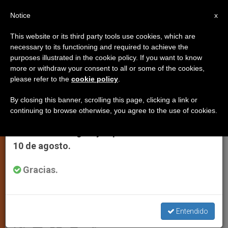
ES
Notice
×
x
Aviso importante
This website or its third party tools use cookies, which are
necessary to its functioning and required to achieve the
Del 27 de julio al 7 de agosto haremos la
purposes illustrated in the cookie policy. If you want to know
Manifiesto del XV Congreso
pausa anual, aprovechando que en el periodo
more or withdraw your consent to all or some of the cookies,
please refer to the
cookie policy
.
de verano se generan menos informaciones y
Católicos y Vida Pública 'España:
también el consumo de las mismas disminuye.
Razones para la esperanza'
By closing this banner, scrolling this page, clicking a link or
continuing to browse otherwise, you agree to the use of cookies.
Retomamos el trabajo ordinario de las
ediciones en inglés y español de ZENIT el lunes
La ACdP pide revitalizar la sociedad
10 de agosto.
mediante una profunda regeneración
Gracias.
intelectual y moral
NOVIEMBRE 17, 2013 00:00
ZENIT STAFF
JUSTICIA Y
Entendido
PAZ
W
M
F
T
S