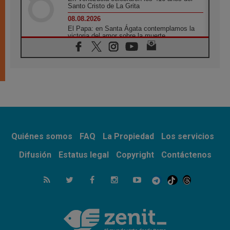
Santo Cristo de La Grita
08.08.2026
El Papa: en Santa Ágata contemplamos la
victoria del amor sobre la muerte
08.08.2026
León XIV visitará el Santuario de la Madre
del Buen Consejo de Genazzano
07.08.2026
Filipinas: el Vicariato Apostólico de Calapán
se convierte en diócesis
07.08.2026
Honduras: Los desplazados invisibles de una
crisis olvidada
Quiénes somos
FAQ
La Propiedad
Los servicios
07.08.2026
Bokalic: "En Argentina el Papa León señalará
Difusión
Estatus legal
Copyright
Contáctenos
el compromiso del cristiano"
07.08.2026
La matanza de niños en Gaza no cesa: 300
muertos en 300 días
07.08.2026
Tagle: La guerra desfigura el mundo, solo la
revelación de Dios lo transfigura