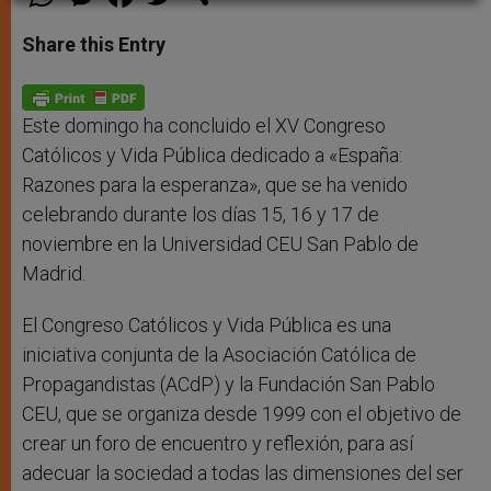
h
e
a
w
h
a
s
c
i
a
t
s
e
t
r
Share this Entry
s
e
b
t
e
A
n
o
e
p
g
o
r
p
e
k
r
Este domingo ha concluido el XV Congreso
Católicos y Vida Pública dedicado a «España:
Razones para la esperanza», que se ha venido
celebrando durante los días 15, 16 y 17 de
noviembre en la Universidad CEU San Pablo de
Madrid.
El Congreso Católicos y Vida Pública es una
iniciativa conjunta de la Asociación Católica de
Propagandistas (ACdP) y la Fundación San Pablo
CEU, que se organiza desde 1999 con el objetivo de
crear un foro de encuentro y reflexión, para así
adecuar la sociedad a todas las dimensiones del ser