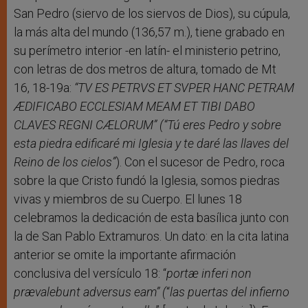
San Pedro (siervo de los siervos de Dios), su cúpula,
la más alta del mundo (136,57 m.), tiene grabado en
su perímetro interior -en latín- el ministerio petrino,
con letras de dos metros de altura, tomado de Mt
16, 18-19a:
“TV ES PETRVS ET SVPER HANC PETRAM
ÆDIFICABO ECCLESIAM MEAM ET TIBI DABO
CLAVES REGNI CÆLORUM” (“Tú eres Pedro y sobre
esta piedra edificaré mi Iglesia y te daré las llaves del
Reino de los cielos”
). Con el sucesor de Pedro, roca
sobre la que Cristo fundó la Iglesia, somos piedras
vivas y miembros de su Cuerpo. El lunes 18
celebramos la dedicación de esta basílica junto con
la de San Pablo Extramuros. Un dato: en la cita latina
anterior se omite la importante afirmación
conclusiva del versículo 18: “
portæ inferi non
prævalebunt adversus eam” (
“
las puertas del infierno