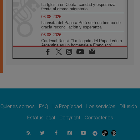
La Iglesia en Ceuta: caridad y esperanza
frente al drama migratorio
06.08.2026
La visita del Papa a Perú será un tiempo de
gracia reconciliación y esperanza
06.08.2026
Cardenal Rossi: "La llegada del Papa León a
Argentina es un homenaje a Francisco"
06.08.2026
En Asís, León XIV invita a los jóvenes a
«construir la civilización del amor»
05.08.2026
El cardenal Parolin en México: Toda la
sociedad necesita el mensaje del Evangelio
05.08.2026
Santa María la Mayor, Makrickas: La gracia
de Dios desciende sobre el mundo
Quiénes somos
FAQ
La Propiedad
Los servicios
Difusión
05.08.2026
Cristianos y confucianos: Respeto y
Estatus legal
Copyright
Contáctenos
sabiduría para afrontar los urgentes desafíos
de hoy
05.08.2026
En marcha hacia Asís en nombre de San