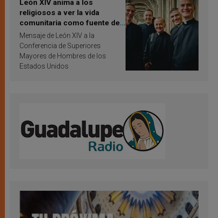
León XIV anima a los
religiosos a ver la vida
comunitaria como fuente de
inspiración y santificación
Mensaje de León XIV a la
Conferencia de Superiores
Mayores de Hombres de los
Estados Unidos