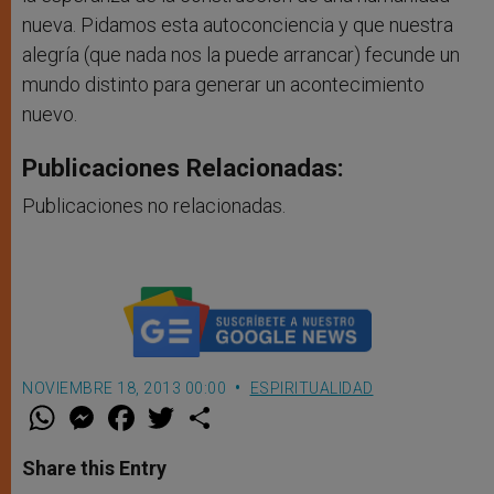
nueva. Pidamos esta autoconciencia y que nuestra
alegría (que nada nos la puede arrancar) fecunde un
mundo distinto para generar un acontecimiento
nuevo.
Publicaciones Relacionadas:
Publicaciones no relacionadas.
NOVIEMBRE 18, 2013 00:00
ESPIRITUALIDAD
W
M
F
T
S
h
e
a
w
h
a
s
c
i
a
t
s
e
t
r
Share this Entry
s
e
b
t
e