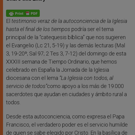
s
e
b
t
e
A
n
o
e
p
g
o
r
p
e
k
r
El
testimonio veraz de la autoconciencia de la Iglesia
hasta el final de los tiempos
podría ser el tema
principal de la “catequesis bíblica” que nos sugieren
el Evangelio (Lc 21, 5-19) y las demás lecturas (Mal
3, 19-20ª; Sal 97; 2 Tes 3, 7-12) del domingo de esta
XXXIII semana de Tiempo Ordinario, que hemos
celebrado en España la Jornada de la Iglesia
diocesana con el lema
“La Iglesia con todos, al
servicio de todos”
como apoyo a los más de 19.000
sacerdotes que ayudan en ciudades y ámbito rural a
todos.
Desde esta autoconciencia, como expresa el Papa
Francisco, el verdadero poder es el servicio humilde
de quien se sabe elegido por Cristo. En la basílica de