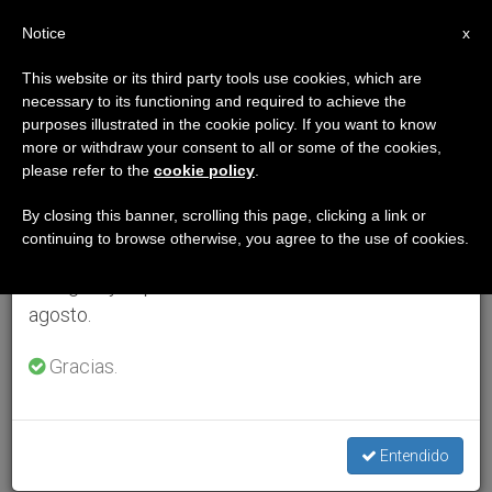
ES
Notice
×
x
Aviso importante
This website or its third party tools use cookies, which are
necessary to its functioning and required to achieve the
Del 27 de julio al 7 de agosto haremos la pausa
purposes illustrated in the cookie policy. If you want to know
anual, aprovechando que en el periodo de verano
more or withdraw your consent to all or some of the cookies,
please refer to the
cookie policy
.
se generan menos informaciones y también el
consumo de las mismas disminuye.
By closing this banner, scrolling this page, clicking a link or
continuing to browse otherwise, you agree to the use of cookies.
Retomamos el trabajo ordinario de las ediciones
en inglés y español de ZENIT el lunes 10 de
agosto.
Gracias.
Entendido