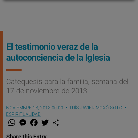
El testimonio veraz de la
autoconciencia de la Iglesia
Catequesis para la familia, semana del
17 de noviembre de 2013
NOVIEMBRE 18, 2013 00:00
LUÍS JAVIER MOXÓ SOTO
ESPIRITUALIDAD
W
M
F
T
S
h
e
a
w
h
a
s
c
i
a
t
s
e
t
r
Share this Entry