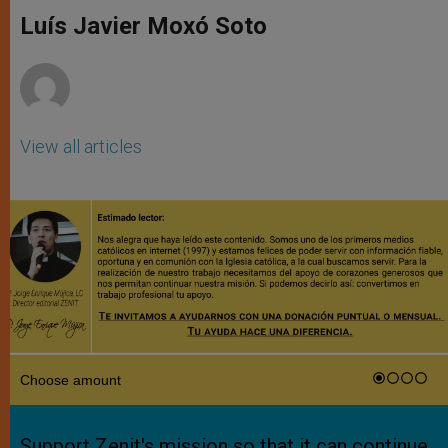
A
n
o
e
p
g
o
r
Luís Javier Moxó Soto
p
e
k
r
View all articles