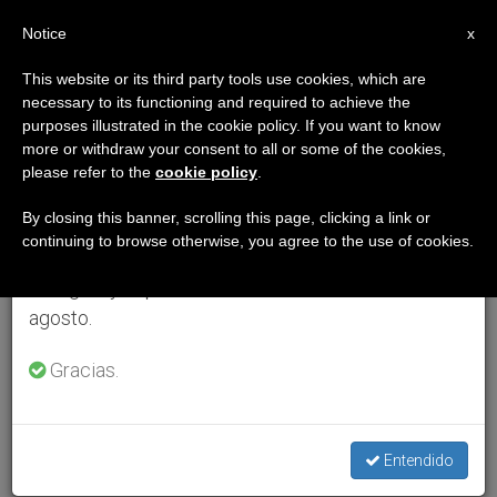
ES
Notice
×
x
Aviso importante
This website or its third party tools use cookies, which are
necessary to its functioning and required to achieve the
Del 27 de julio al 7 de agosto haremos la pausa
purposes illustrated in the cookie policy. If you want to know
anual, aprovechando que en el periodo de verano
more or withdraw your consent to all or some of the cookies,
please refer to the
cookie policy
.
se generan menos informaciones y también el
consumo de las mismas disminuye.
By closing this banner, scrolling this page, clicking a link or
continuing to browse otherwise, you agree to the use of cookies.
Retomamos el trabajo ordinario de las ediciones
en inglés y español de ZENIT el lunes 10 de
agosto.
Gracias.
Entendido