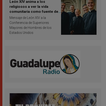
León XIV anima a los
religiosos a ver la vida
comunitaria como fuente de
inspiración y santificación
Mensaje de León XIV a la
Conferencia de Superiores
Mayores de Hombres de los
Estados Unidos