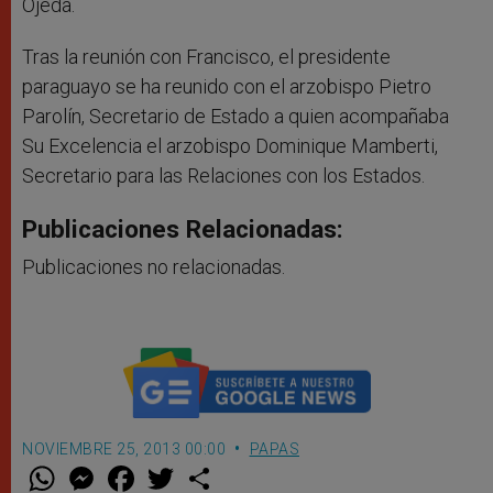
Ojeda.
Tras la reunión con Francisco, el presidente
paraguayo se ha reunido con el arzobispo Pietro
Parolín, Secretario de Estado a quien acompañaba
Su Excelencia el arzobispo Dominique Mamberti,
Secretario para las Relaciones con los Estados.
Publicaciones Relacionadas:
Publicaciones no relacionadas.
NOVIEMBRE 25, 2013 00:00
PAPAS
W
M
F
T
S
h
e
a
w
h