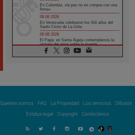
En Colombia, «la paz no se compra con una
firma»
08.08.2026
En Venezuela celebraron los 416 años del
Santo Cristo de La Grita
08.08.2026
El Papa: en Santa Ágata contemplamos la
victoria del amor sobre la muerte
08.08.2026
León XIV visitará el Santuario de la Madre
del Buen Consejo de Genazzano
07.08.2026
Filipinas: el Vicariato Apostólico de Calapán
se convierte en diócesis
07.08.2026
Honduras: Los desplazados invisibles de una
crisis olvidada
Quiénes somos
FAQ
La Propiedad
Los servicios
Difusión
07.08.2026
Bokalic: "En Argentina el Papa León señalará
Estatus legal
Copyright
Contáctenos
el compromiso del cristiano"
07.08.2026
La matanza de niños en Gaza no cesa: 300
muertos en 300 días