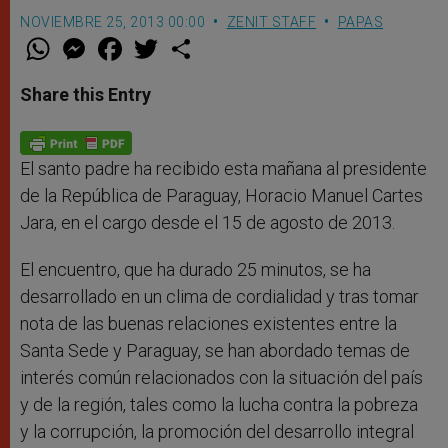
NOVIEMBRE 25, 2013 00:00
ZENIT STAFF
PAPAS
W
M
F
T
S
h
e
a
w
h
a
s
c
i
a
t
s
e
t
r
Share this Entry
s
e
b
t
e
A
n
o
e
p
g
o
r
p
e
k
r
El santo padre ha recibido esta mañana al presidente
de la República de Paraguay, Horacio Manuel Cartes
Jara, en el cargo desde el 15 de agosto de 2013.
El encuentro, que ha durado 25 minutos, se ha
desarrollado en un clima de cordialidad y tras tomar
nota de las buenas relaciones existentes entre la
Santa Sede y Paraguay, se han abordado temas de
interés común relacionados con la situación del país
y de la región, tales como la lucha contra la pobreza
y la corrupción, la promoción del desarrollo integral