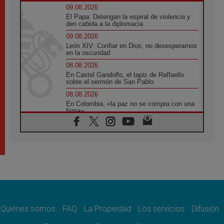
09.08.2026
El Papa: Detengan la espiral de violencia y
den cabida a la diplomacia
09.08.2026
León XIV: Confiar en Dios, no desesperarnos
en la oscuridad
08.08.2026
En Castel Gandolfo, el tapiz de Raffaello
sobre el sermón de San Pablo
08.08.2026
En Colombia, «la paz no se compra con una
firma»
08.08.2026
En Venezuela celebraron los 416 años del
Santo Cristo de La Grita
08.08.2026
El Papa: en Santa Ágata contemplamos la
victoria del amor sobre la muerte
08.08.2026
León XIV visitará el Santuario de la Madre
del Buen Consejo de Genazzano
Quiénes somos
FAQ
La Propiedad
Los servicios
Difusión
07.08.2026
Filipinas: el Vicariato Apostólico de Calapán