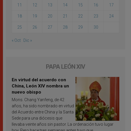
11
12
13
14
15
16
17
18
19
20
21
22
23
24
25
26
27
28
29
30
« Oct
Dic »
PAPA LEÓN XIV
En virtud del acuerdo con
China, León XIV nombra un
nuevo obispo
Mons. Chang Yanfeng, de 42
años, ha sido nombrado en virtud
del Acuerdo entre China y la Santa
Sede para una diócesis que
llevaba veinte años sin pastor. La ordenación tuvo lugar
hoy. Pero hace tres semanas antes tuvo que