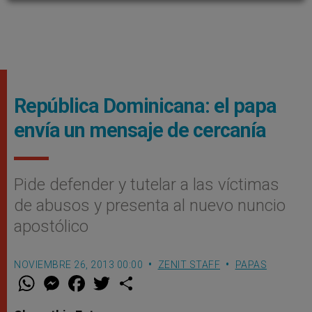
República Dominicana: el papa
envía un mensaje de cercanía
Pide defender y tutelar a las víctimas
de abusos y presenta al nuevo nuncio
apostólico
NOVIEMBRE 26, 2013 00:00
ZENIT STAFF
PAPAS
W
M
F
T
S
h
e
a
w
h
a
s
c
i
a
t
s
e
t
r