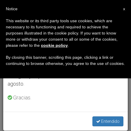
ES
Notice
×
x
Aviso importante
This website or its third party tools use cookies, which are
necessary to its functioning and required to achieve the
Del 27 de julio al 7 de agosto haremos la pausa
purposes illustrated in the cookie policy. If you want to know
anual, aprovechando que en el periodo de verano
more or withdraw your consent to all or some of the cookies,
please refer to the
cookie policy
.
se generan menos informaciones y también el
consumo de las mismas disminuye.
By closing this banner, scrolling this page, clicking a link or
continuing to browse otherwise, you agree to the use of cookies.
Retomamos el trabajo ordinario de las ediciones
en inglés y español de ZENIT el lunes 10 de
agosto.
Gracias.
Entendido