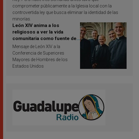
comprometer públicamente a la Iglesia local con la
controvertida ley que busca eliminar la identidad de las
minorías.
León XIV anima a los
religiosos a ver la vida
comunitaria como fuente de
inspiración y santificación
Mensaje de León XIV a la
Conferencia de Superiores
Mayores de Hombres de los
Estados Unidos