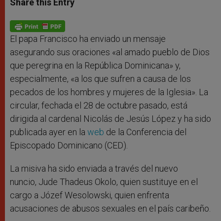
Share this Entry
s
e
b
t
e
A
n
o
e
p
g
o
r
p
e
k
r
El papa Francisco ha enviado un mensaje
asegurando sus oraciones «al amado pueblo de Dios
que peregrina en la República Dominicana» y,
especialmente, «a los que sufren a causa de los
pecados de los hombres y mujeres de la Iglesia». La
circular, fechada el 28 de octubre pasado, está
dirigida al cardenal Nicolás de Jesús López y ha sido
publicada ayer en la
web
de la Conferencia del
Episcopado Dominicano (CED).
La misiva ha sido enviada a través del nuevo
nuncio, Jude Thadeus Okolo, quien sustituye en el
cargo a Józef Wesolowski, quien enfrenta
acusaciones de abusos sexuales en el país caribeño.