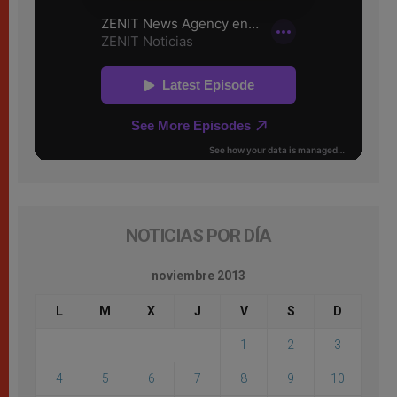
NOTICIAS POR DÍA
noviembre 2013
L
M
X
J
V
S
D
1
2
3
4
5
6
7
8
9
10