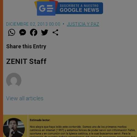
DICIEMBRE 02, 2013 00:00
JUSTICIA Y PAZ
W
M
F
T
S
h
e
a
w
h
a
s
c
i
a
t
s
e
t
r
Share this Entry
s
e
b
t
e
A
n
o
e
p
g
o
r
ZENIT Staff
p
e
k
r
View all articles