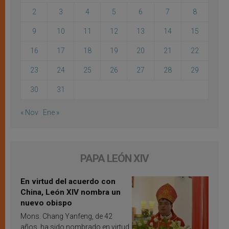
2
3
4
5
6
7
8
9
10
11
12
13
14
15
16
17
18
19
20
21
22
23
24
25
26
27
28
29
30
31
« Nov
Ene »
PAPA LEÓN XIV
En virtud del acuerdo con
China, León XIV nombra un
nuevo obispo
Mons. Chang Yanfeng, de 42
años, ha sido nombrado en virtud