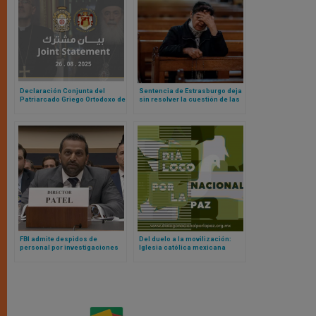
Declaración Conjunta del
Sentencia de Estrasburgo deja
Patriarcado Griego Ortodoxo de
sin resolver la cuestión de las
Jerusalén y del Patriarcado
restricciones al culto y misas
Latino de Jerusalén ante
durante pandemia
invasión total de Gaza por parte
de Israel
FBI admite despidos de
Del duelo a la movilización:
personal por investigaciones
Iglesia católica mexicana
contra católicos en la
apuesta por una década de paz
administración Biden