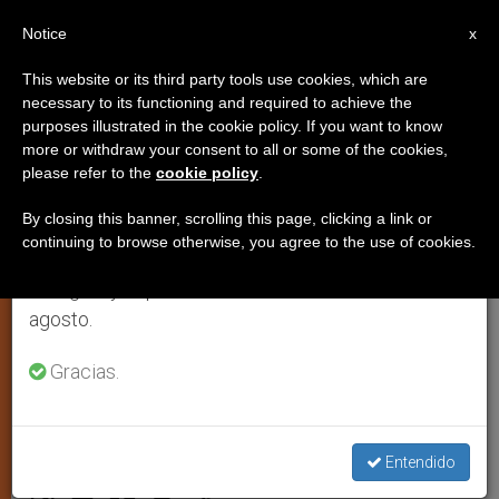
ES
Notice
×
x
Aviso importante
This website or its third party tools use cookies, which are
necessary to its functioning and required to achieve the
Del 27 de julio al 7 de agosto haremos la pausa
purposes illustrated in the cookie policy. If you want to know
CAM4: Mirar el mundo
anual, aprovechando que en el periodo de verano
more or withdraw your consent to all or some of the cookies,
please refer to the
cookie policy
.
se generan menos informaciones y también el
cambiante con esperanza, amor,
consumo de las mismas disminuye.
profundidad y profetismo
By closing this banner, scrolling this page, clicking a link or
continuing to browse otherwise, you agree to the use of cookies.
Retomamos el trabajo ordinario de las ediciones
en inglés y español de ZENIT el lunes 10 de
Mensaje final del IV Congreso
agosto.
Americano Misionero y IX Congreso
Gracias.
Misionero Latino-americano
DICIEMBRE 02, 2013 00:00
ZENIT STAFF
JUSTICIA Y
Entendido
PAZ
W
M
F
T
S