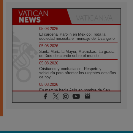
05.08.2026
El cardenal Parolin en México: Toda la
sociedad necesita el mensaje del Evangelio
05.08.2026
Santa María la Mayor, Makrickas: La gracia
de Dios desciende sobre el mundo
05.08.2026
Cristianos y confucianos: Respeto y
sabiduría para afrontar los urgentes desafíos
de hoy
05.08.2026
En marcha hacia Asís en nombre de San
Francisco, a la espera de León
05.08.2026
Venezuela, Padre Pagniello: "En medio del
dolor, una Iglesia que no se rinde"
05.08.2026
La Fuerza del "Círculo de Héroes" con el
Papa en la Audiencia General