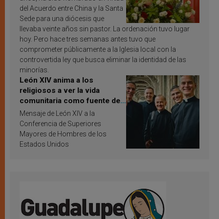
del Acuerdo entre China y la Santa
Sede para una diócesis que
llevaba veinte años sin pastor. La ordenación tuvo lugar
hoy. Pero hace tres semanas antes tuvo que
comprometer públicamente a la Iglesia local con la
controvertida ley que busca eliminar la identidad de las
minorías.
León XIV anima a los
religiosos a ver la vida
comunitaria como fuente de
inspiración y santificación
Mensaje de León XIV a la
Conferencia de Superiores
Mayores de Hombres de los
Estados Unidos