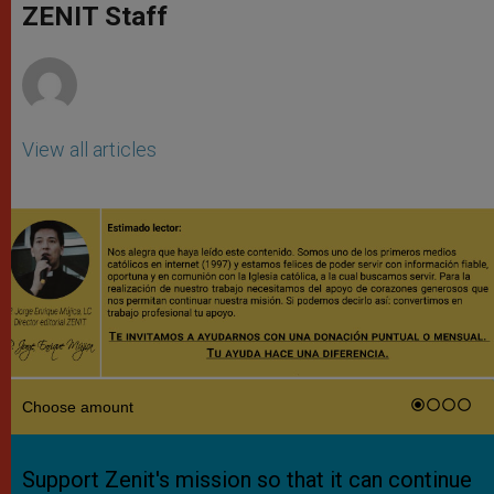
p
g
o
r
ZENIT Staff
p
e
k
r
View all articles