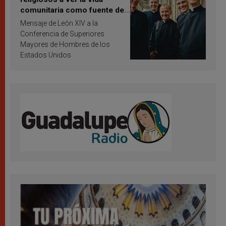
comunitaria como fuente de
inspiración y santificación
Mensaje de León XIV a la
Conferencia de Superiores
Mayores de Hombres de los
Estados Unidos