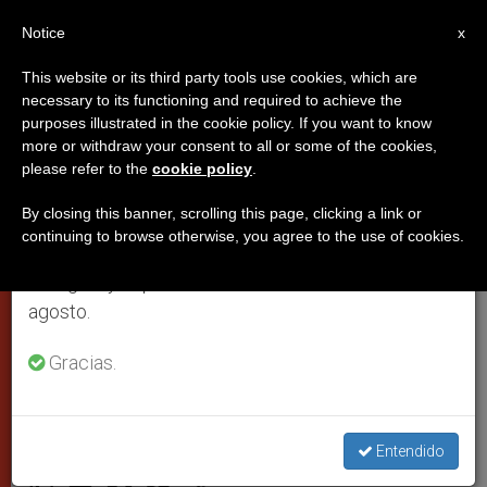
ES
Notice
×
x
Aviso importante
This website or its third party tools use cookies, which are
necessary to its functioning and required to achieve the
Del 27 de julio al 7 de agosto haremos la pausa
purposes illustrated in the cookie policy. If you want to know
Francisco a la Iglesia holandesa:
anual, aprovechando que en el periodo de verano
more or withdraw your consent to all or some of the cookies,
please refer to the
cookie policy
.
se generan menos informaciones y también el
Estén presentes en el debate
consumo de las mismas disminuye.
público
By closing this banner, scrolling this page, clicking a link or
continuing to browse otherwise, you agree to the use of cookies.
Retomamos el trabajo ordinario de las ediciones
en inglés y español de ZENIT el lunes 10 de
El santo padre encuentra a los obispos
agosto.
en visita ad límina. Aportar la propia
Gracias.
contribución en los debates sobre
familia, matrimonio y final de la vida
Entendido
DICIEMBRE 02, 2013 00:00
ZENIT STAFF
PAPAS
W
M
F
T
S