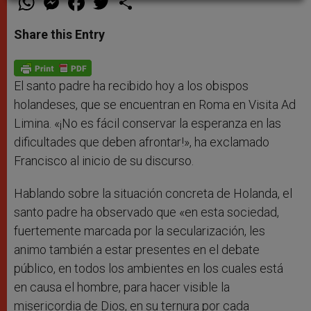
h
e
a
w
h
a
s
c
i
a
t
s
e
t
r
Share this Entry
s
e
b
t
e
A
n
o
e
p
g
o
r
p
e
k
r
El santo padre ha recibido hoy a los obispos
holandeses, que se encuentran en Roma en Visita Ad
Limina. «¡No es fácil conservar la esperanza en las
dificultades que deben afrontar!», ha exclamado
Francisco al inicio de su discurso.
Hablando sobre la situación concreta de Holanda, el
santo padre ha observado que «en esta sociedad,
fuertemente marcada por la secularización, les
animo también a estar presentes en el debate
público, en todos los ambientes en los cuales está
en causa el hombre, para hacer visible la
misericordia de Dios, en su ternura por cada