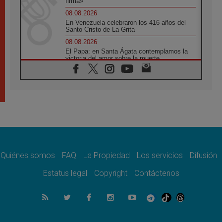
firma»
08.08.2026
En Venezuela celebraron los 416 años del
Santo Cristo de La Grita
08.08.2026
El Papa: en Santa Ágata contemplamos la
victoria del amor sobre la muerte
08.08.2026
León XIV visitará el Santuario de la Madre
del Buen Consejo de Genazzano
07.08.2026
Filipinas: el Vicariato Apostólico de Calapán
se convierte en diócesis
07.08.2026
Honduras: Los desplazados invisibles de una
crisis olvidada
Quiénes somos
FAQ
La Propiedad
Los servicios
Difusión
07.08.2026
Bokalic: "En Argentina el Papa León señalará
Estatus legal
Copyright
Contáctenos
el compromiso del cristiano"
07.08.2026
La matanza de niños en Gaza no cesa: 300
muertos en 300 días
07.08.2026