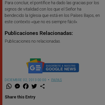
Para concluir, el pontífice ha dado las gracias por los
signos de vitalidad con los que el Señor ha
bendecido la Iglesia que está en los Países Bajos, en
este contexto «que no es siempre fácil».
Publicaciones Relacionadas:
Publicaciones no relacionadas.
DICIEMBRE 02, 2013 00:00
PAPAS
W
M
F
T
S
h
e
a
w
h
a
s
c
i
a
t
s
e
t
r
Share this Entry
s
e
b
t
e
A
n
o
e