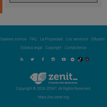
En Colombia, «la paz no se compra con una
firma»
08.08.2026
En Venezuela celebraron los 416 años del
Santo Cristo de La Grita
08.08.2026
El Papa: en Santa Ágata contemplamos la
victoria del amor sobre la muerte
Quiénes somos
FAQ
La Propiedad
Los servicios
Difusión
08.08.2026
León XIV visitará el Santuario de la Madre
Estatus legal
Copyright
Contáctenos
del Buen Consejo de Genazzano
07.08.2026
Filipinas: el Vicariato Apostólico de Calapán
se convierte en diócesis
07.08.2026
Honduras: Los desplazados invisibles de una
crisis olvidada
Copyright © 2026 ZENIT. All Rights Reserved.
https://es.zenit.org