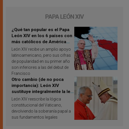
PAPA LEÓN XIV
¿Qué tan popular es el Papa
León XIV en los 6 países con
más católicos de América
Latina en 2026? Publican
León XIV recibe un amplio apoyo
resultados de investigación
latinoamericano, pero sus cifras
de popularidad en su primer año
son inferiores a las del debut de
Francisco
Otro cambio (de no poca
importancia): León XIV
sustituye integralmente la ley
vaticana de Papa Francisco
León XIV reescribe la lógica
constitucional del Vaticano,
devolviendo la soberanía papal a
sus fundamentos legales