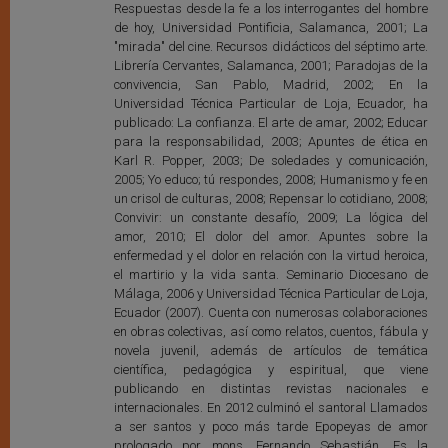
Respuestas desde la fe a los interrogantes del hombre
de hoy, Universidad Pontificia, Salamanca, 2001; La
"mirada" del cine. Recursos didácticos del séptimo arte.
Librería Cervantes, Salamanca, 2001; Paradojas de la
convivencia, San Pablo, Madrid, 2002; En la
Universidad Técnica Particular de Loja, Ecuador, ha
publicado: La confianza. El arte de amar, 2002; Educar
para la responsabilidad, 2003; Apuntes de ética en
Karl R. Popper, 2003; De soledades y comunicación,
2005; Yo educo; tú respondes, 2008; Humanismo y fe en
un crisol de culturas, 2008; Repensar lo cotidiano, 2008;
Convivir: un constante desafío, 2009; La lógica del
amor, 2010; El dolor del amor. Apuntes sobre la
enfermedad y el dolor en relación con la virtud heroica,
el martirio y la vida santa. Seminario Diocesano de
Málaga, 2006 y Universidad Técnica Particular de Loja,
Ecuador (2007). Cuenta con numerosas colaboraciones
en obras colectivas, así como relatos, cuentos, fábula y
novela juvenil, además de artículos de temática
científica, pedagógica y espiritual, que viene
publicando en distintas revistas nacionales e
internacionales. En 2012 culminó el santoral Llamados
a ser santos y poco más tarde Epopeyas de amor
prologado por mons. Fernando Sebastián. Es la