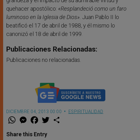
grandeza y el impacto de su admirable virtud y
quehacer apostólico:
«Resplandeció como un faro
luminoso en la Iglesia de Dios».
Juan Pablo II lo
beatificó el 17 de abril de 1988, y él mismo lo
canonizó el 18 de abril de 1999.
Publicaciones Relacionadas:
Publicaciones no relacionadas.
DICIEMBRE 04, 2013 00:00
ESPIRITUALIDAD
W
M
F
T
S
h
e
a
w
h
a
s
c
i
a
t
s
e
t
r
Share this Entry
s
e
b
t
e