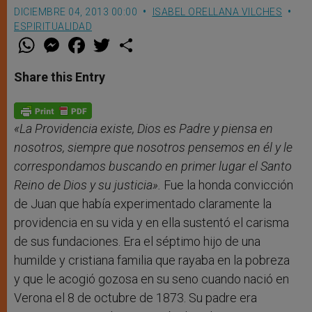
DICIEMBRE 04, 2013 00:00
ISABEL ORELLANA VILCHES
ESPIRITUALIDAD
W
M
F
T
S
h
e
a
w
h
a
s
c
i
a
t
s
e
t
r
Share this Entry
s
e
b
t
e
A
n
o
e
p
g
o
r
p
e
k
r
«La Providencia existe, Dios es Padre y piensa en
nosotros, siempre que nosotros pensemos en él y le
correspondamos buscando en primer lugar el Santo
Reino de Dios y su justicia
».
Fue la honda convicción
de Juan que había experimentado claramente la
providencia en su vida y en ella sustentó el carisma
de sus fundaciones. Era el séptimo hijo de una
humilde y cristiana familia que rayaba en la pobreza
y que le acogió gozosa en su seno cuando nació en
Verona el 8 de octubre de 1873. Su padre era