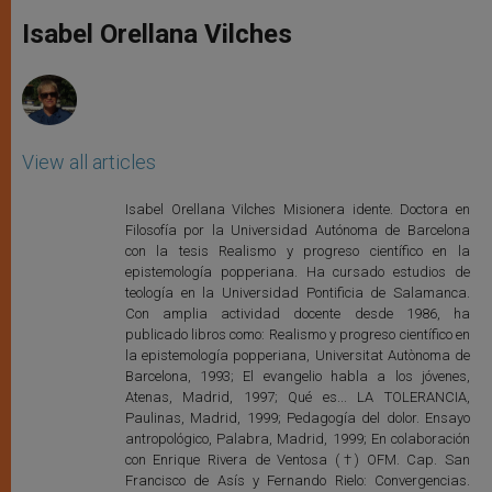
A
n
o
e
p
g
o
r
Isabel Orellana Vilches
p
e
k
r
View all articles
Isabel Orellana Vilches Misionera idente. Doctora en
Filosofía por la Universidad Autónoma de Barcelona
con la tesis Realismo y progreso científico en la
epistemología popperiana. Ha cursado estudios de
teología en la Universidad Pontificia de Salamanca.
Con amplia actividad docente desde 1986, ha
publicado libros como: Realismo y progreso científico en
la epistemología popperiana, Universitat Autònoma de
Barcelona, 1993; El evangelio habla a los jóvenes,
Atenas, Madrid, 1997; Qué es... LA TOLERANCIA,
Paulinas, Madrid, 1999; Pedagogía del dolor. Ensayo
antropológico, Palabra, Madrid, 1999; En colaboración
con Enrique Rivera de Ventosa (†) OFM. Cap. San
Francisco de Asís y Fernando Rielo: Convergencias.