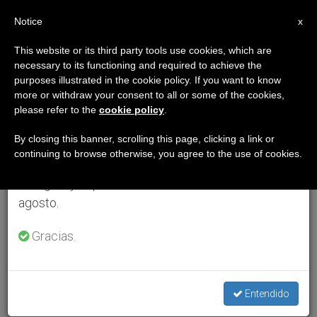
ES
Notice
×
x
Aviso importante
This website or its third party tools use cookies, which are
necessary to its functioning and required to achieve the
Del 27 de julio al 7 de agosto haremos la pausa
purposes illustrated in the cookie policy. If you want to know
anual, aprovechando que en el periodo de verano
more or withdraw your consent to all or some of the cookies,
please refer to the
cookie policy
.
se generan menos informaciones y también el
consumo de las mismas disminuye.
By closing this banner, scrolling this page, clicking a link or
continuing to browse otherwise, you agree to the use of cookies.
Retomamos el trabajo ordinario de las ediciones
en inglés y español de ZENIT el lunes 10 de
agosto.
Gracias.
Entendido