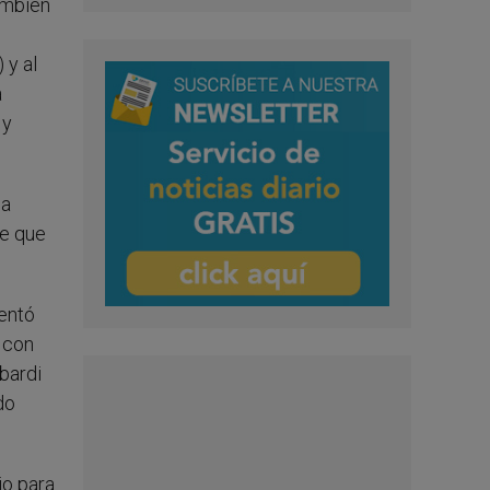
ambién
 y al
a
 y
la
de que
entó
 con
bardi
do
io para