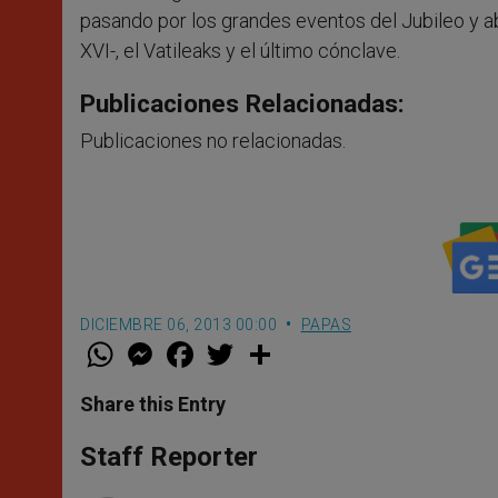
pasando por los grandes eventos del Jubileo y a
XVI-, el Vatileaks y el último cónclave.
Publicaciones Relacionadas:
Publicaciones no relacionadas.
DICIEMBRE 06, 2013 00:00
PAPAS
W
M
F
T
S
h
e
a
w
h
a
s
c
i
a
t
s
e
t
r
Share this Entry
s
e
b
t
e
A
n
o
e
p
g
o
r
Staff Reporter
p
e
k
r