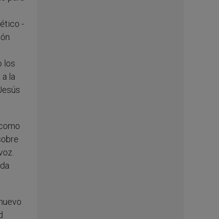
ético -
ión
e
 los
a la
 Jesús
ó como
sobre
voz.
ida
 nuevo
d