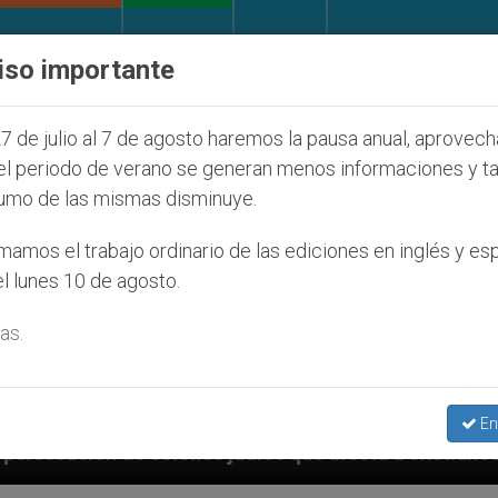
IGLESIA Y MUNDO
DOCUMENTOS
DONATIVOS
iso importante
7 de julio al 7 de agosto haremos la pausa anual, aprovec
el periodo de verano se generan menos informaciones y t
umo de las mismas disminuye.
amos el trabajo ordinario de las ediciones en inglés y es
l lunes 10 de agosto.
as.
En
judíos que afecta a cristianos (y no sólo) en Tierra 