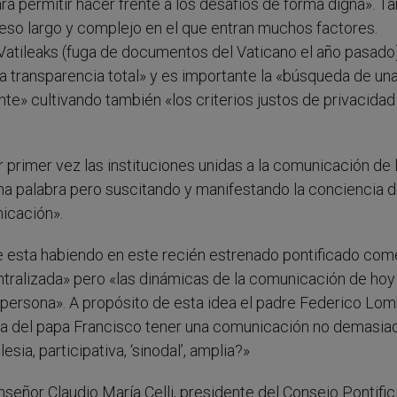
ra permitir hacer frente a los desafíos de forma digna». T
eso largo y complejo en el que entran muchos factores.
tileaks (fuga de documentos del Vaticano el año pasado)
la transparencia total» y es importante la «búsqueda de un
e» cultivando también «los criterios justos de privacidad
 primer vez las instituciones unidas a la comunicación de 
ltima palabra pero suscitando y manifestando la conciencia 
icación».
e esta habiendo en este recién estrenado pontificado com
tralizada» pero «las dinámicas de la comunicación de hoy
a persona». A propósito de esta idea el padre Federico Lom
sia del papa Francisco tener una comunicación no demasia
sia, participativa, ‘sinodal’, amplia?»
eñor Claudio María Celli, presidente del Consejo Pontific