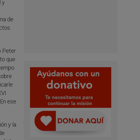
 y
uma de
ctos.
ó Peter
cto que
tiempo
sobre
icarle
XVI
 En ese
ón y la
de