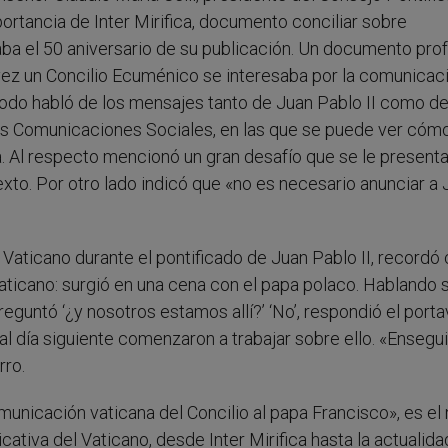
rtancia de Inter Mirifica, documento conciliar sobre
ba el 50 aniversario de su publicación. Un documento prof
vez un Concilio Ecuménico se interesaba por la comunicac
odo habló de los mensajes tanto de Juan Pablo II como d
as Comunicaciones Sociales, en las que se puede ver cómo
. Al respecto mencionó un gran desafío que se le presenta 
exto. Por otro lado indicó que «no es necesario anunciar a
l Vaticano durante el pontificado de Juan Pablo II, record
Vaticano: surgió en una cena con el papa polaco. Hablando 
reguntó ‘¿y nosotros estamos allí?’ ‘No’, respondió el porta
Y al día siguiente comenzaron a trabajar sobre ello. «Ensegu
rro.
omunicación vaticana del Concilio al papa Francisco», es el
cativa del Vaticano, desde Inter Mirifica hasta la actualida