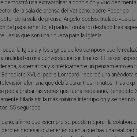
 demostró una extraordinaria concisión y «lucidez mental
irector de la sala de prensa del Vaticano, padre Federico
irector de la sala de prensa, Angelo Scelso, titulado «La pl
ón del papa emérito, el padre Lombardi destacó tres aspe
bre Jesús que son una riqueza para la Iglesia.
 papa, la Iglesia y los signos de los tiempos» que le realiz
aturalidad en una conversación sin límites. El tercer aspe
rdenada, sistemática y sintéticamente un pensamiento en 
e Benedicto XVI, el padre Lombardi recordó una anécdota 
elevisión alemana que debía durar tres minutos. Tras expl
se podía grabar las veces que fuera necesario, Benedicto 
amente hilada sin la más mínima interrupción y se detuvo.
utos, 55 segundos.
cano, afirmó que «siempre se puede mejorar la colaboraci
 pero es necesario «tener en cuenta que hay una realidad 