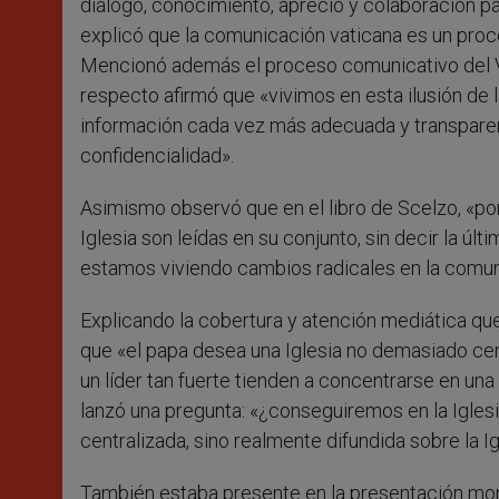
diálogo, conocimiento, aprecio y colaboración pa
explicó que la comunicación vaticana es un proc
Mencionó además el proceso comunicativo del Va
respecto afirmó que «vivimos en esta ilusión de 
información cada vez más adecuada y transparent
confidencialidad».
Asimismo observó que en el libro de Scelzo, «por
Iglesia son leídas en su conjunto, sin decir la ú
estamos viviendo cambios radicales en la comun
Explicando la cobertura y atención mediática qu
que «el papa desea una Iglesia no demasiado cen
un líder tan fuerte tienden a concentrarse en un
lanzó una pregunta: «¿conseguiremos en la Igle
centralizada, sino realmente difundida sobre la Igle
También estaba presente en la presentación mons