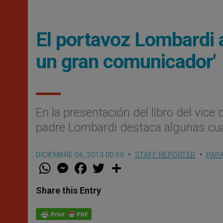
El portavoz Lombardi 
un gran comunicador'
En la presentación del libro del vice 
padre Lombardi destaca algunas cu
DICIEMBRE 06, 2013 00:00
STAFF REPORTER
PAP
W
M
F
T
S
h
e
a
w
h
a
s
c
i
a
t
s
e
t
r
Share this Entry
s
e
b
t
e
A
n
o
e
p
g
o
r
p
e
k