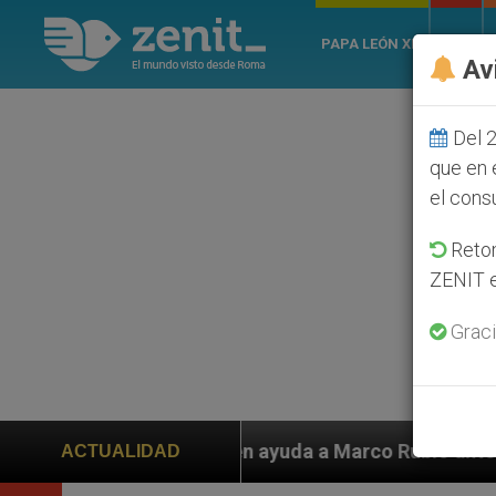
PAPA LEÓN XIV
ROMA
Av
Del 2
que en 
el cons
Retom
ZENIT e
Graci
iden ayuda a Marco Rubio ante persecución de colonos 
ACTUALIDAD