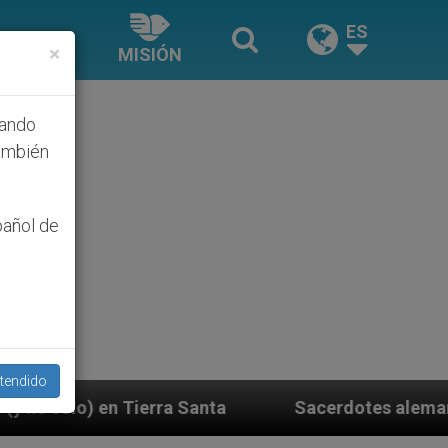
ES
×
MISIÓN
hando
ambién
pañol de
tendido
Santa
Sacerdotes alemanes fieles al Papa contes