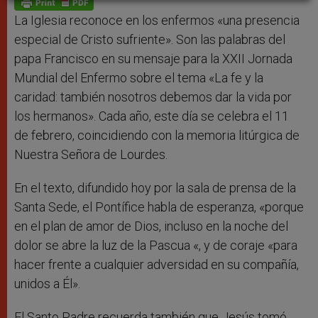
p
e
k
r
La Iglesia reconoce en los enfermos «una presencia
especial de Cristo sufriente». Son las palabras del
papa Francisco en su mensaje para la XXII Jornada
Mundial del Enfermo sobre el tema «La fe y la
caridad: también nosotros debemos dar la vida por
los hermanos». Cada año, este día se celebra el 11
de febrero, coincidiendo con la memoria litúrgica de
Nuestra Señora de Lourdes.
En el texto, difundido hoy por la sala de prensa de la
Santa Sede, el Pontífice habla de esperanza, «porque
en el plan de amor de Dios, incluso en la noche del
dolor se abre la luz de la Pascua «, y de coraje «para
hacer frente a cualquier adversidad en su compañía,
unidos a Él».
El Santo Padre recuerda también que Jesús tomó