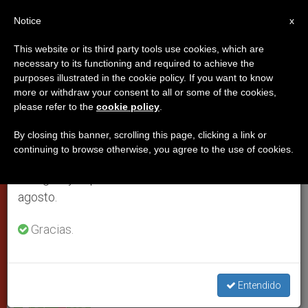
ES
Notice
×
x
Aviso importante
This website or its third party tools use cookies, which are
necessary to its functioning and required to achieve the
Del 27 de julio al 7 de agosto haremos la pausa
purposes illustrated in the cookie policy. If you want to know
Mensaje del Papa para la
anual, aprovechando que en el periodo de verano
more or withdraw your consent to all or some of the cookies,
please refer to the
cookie policy
.
se generan menos informaciones y también el
Jornada Mundial del Enfermo
consumo de las mismas disminuye.
By closing this banner, scrolling this page, clicking a link or
continuing to browse otherwise, you agree to the use of cookies.
Retomamos el trabajo ordinario de las ediciones
Francisco invita a llevar la esperanza y
en inglés y español de ZENIT el lunes 10 de
la sonrisa de Dios a los que sufren
agosto.
DICIEMBRE 07, 2013 00:00
ZENIT STAFF
PAPAS
Gracias.
W
M
F
T
S
h
e
a
w
h
a
s
c
i
a
t
s
e
t
r
Share this Entry
s
e
b
t
e
Entendido
A
n
o
e
p
g
o
r