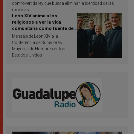
controvertida ley que busca eliminar la identidad de las
minorías.
León XIV anima a los
religiosos a ver la vida
comunitaria como fuente de
inspiración y santificación
Mensaje de León XIV a la
Conferencia de Superiores
Mayores de Hombres de los
Estados Unidos