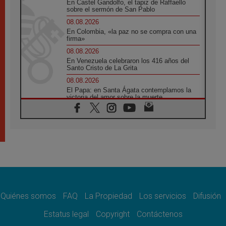
En Castel Gandolfo, el tapiz de Raffaello
sobre el sermón de San Pablo
08.08.2026
En Colombia, «la paz no se compra con una
firma»
08.08.2026
En Venezuela celebraron los 416 años del
Santo Cristo de La Grita
08.08.2026
El Papa: en Santa Ágata contemplamos la
victoria del amor sobre la muerte
08.08.2026
León XIV visitará el Santuario de la Madre
del Buen Consejo de Genazzano
07.08.2026
Filipinas: el Vicariato Apostólico de Calapán
se convierte en diócesis
07.08.2026
Honduras: Los desplazados invisibles de una
crisis olvidada
Quiénes somos
FAQ
La Propiedad
Los servicios
Difusión
07.08.2026
Bokalic: "En Argentina el Papa León señalará
Estatus legal
Copyright
Contáctenos
el compromiso del cristiano"