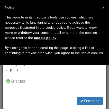
ES
Notice
×
x
Aviso importante
This website or its third party tools use cookies, which are
necessary to its functioning and required to achieve the
Del 27 de julio al 7 de agosto haremos la pausa
purposes illustrated in the cookie policy. If you want to know
anual, aprovechando que en el periodo de verano
more or withdraw your consent to all or some of the cookies,
please refer to the
cookie policy
.
se generan menos informaciones y también el
consumo de las mismas disminuye.
By closing this banner, scrolling this page, clicking a link or
continuing to browse otherwise, you agree to the use of cookies.
Retomamos el trabajo ordinario de las ediciones
en inglés y español de ZENIT el lunes 10 de
agosto.
Gracias.
Entendido