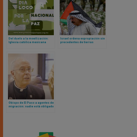
Del duelo a la movilización:
Israel ordena expropiación sin
Iglesia católica mexicana
precedentes de tierras
apuesta por una década de paz
palestinas
Obispo de El Paso a agentes de
migración: nadie está obligado
a seguir una ley inmoral