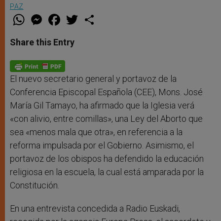
PAZ
W
M
F
T
S
h
e
a
w
h
a
s
c
i
a
t
s
e
t
r
Share this Entry
s
e
b
t
e
A
n
o
e
p
g
o
r
p
e
k
r
El nuevo secretario general y portavoz de la
Conferencia Episcopal Española (CEE), Mons. José
María Gil Tamayo, ha afirmado que la Iglesia verá
«con alivio, entre comillas», una Ley del Aborto que
sea «menos mala que otra», en referencia a la
reforma impulsada por el Gobierno. Asimismo, el
portavoz de los obispos ha defendido la educación
religiosa en la escuela, la cual está amparada por la
Constitución.
En una entrevista concedida a Radio Euskadi,