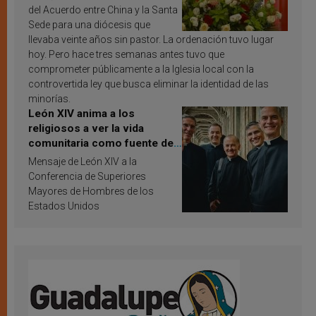
del Acuerdo entre China y la Santa
Sede para una diócesis que
llevaba veinte años sin pastor. La ordenación tuvo lugar
hoy. Pero hace tres semanas antes tuvo que
comprometer públicamente a la Iglesia local con la
controvertida ley que busca eliminar la identidad de las
minorías.
León XIV anima a los
religiosos a ver la vida
comunitaria como fuente de
inspiración y santificación
Mensaje de León XIV a la
Conferencia de Superiores
Mayores de Hombres de los
Estados Unidos