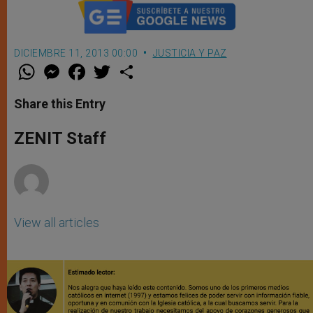
DICIEMBRE 11, 2013 00:00
JUSTICIA Y PAZ
W
M
F
T
S
h
e
a
w
h
a
s
c
i
a
t
s
e
t
r
Share this Entry
s
e
b
t
e
A
n
o
e
p
g
o
r
ZENIT Staff
p
e
k
r
View all articles