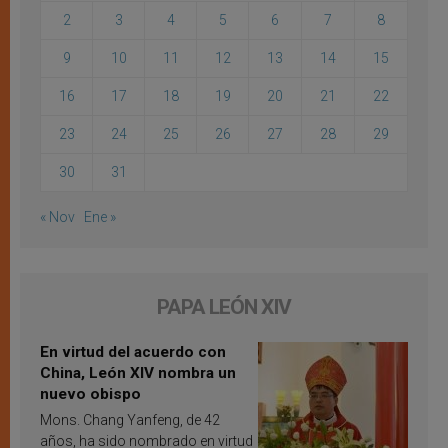
2
3
4
5
6
7
8
9
10
11
12
13
14
15
16
17
18
19
20
21
22
23
24
25
26
27
28
29
30
31
« Nov
Ene »
PAPA LEÓN XIV
En virtud del acuerdo con
China, León XIV nombra un
nuevo obispo
Mons. Chang Yanfeng, de 42
años, ha sido nombrado en virtud