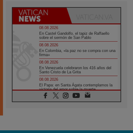
08.08.2026
En Castel Gandolfo, el tapiz de Raffaello
sobre el sermón de San Pablo
08.08.2026
En Colombia, «la paz no se compra con una
firma»
08.08.2026
En Venezuela celebraron los 416 años del
Santo Cristo de La Grita
08.08.2026
El Papa: en Santa Ágata contemplamos la
victoria del amor sobre la muerte
08.08.2026
León XIV visitará el Santuario de la Madre
del Buen Consejo de Genazzano
07.08.2026
Filipinas: el Vicariato Apostólico de Calapán
se convierte en diócesis
07.08.2026