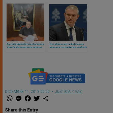
nacionalidad por nacimiento
Ejército judío de Israel provoca
Resultados de la diplomacia
muerte de sacerdote católico
vaticana: en medio de conflicto
en Líbano y desplaza a miles
con USA, Cuba liberará presos
de católicos del sur del país
DICIEMBRE 11, 2013 00:00
JUSTICIA Y PAZ
W
M
F
T
S
h
e
a
w
h
a
s
c
i
a
t
s
e
t
r
Share this Entry
s
e
b
t
e