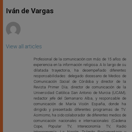
A
n
o
e
p
g
o
r
Iván de Vargas
p
e
k
r
View all articles
Profesional de la comunicación con más de 15 años de
experiencia en la información religiosa. A lo largo de su
dilatada trayectoria, ha desempeñado diferentes
responsabilidades: delegado diocesano de Medios de
Comunicación Social de Córdoba y director de la
Revista Primer Día; director de comunicación de la
Universidad Católica San Antonio de Murcia (UCAM);
redactor jefe del Semanario Alba, y responsable de
comunicación de María Visión España, donde ha
dirigido y presentado diferentes programas de TV.
Asimismo, ha sido colaborador de diferentes medios de
comunicación nacionales e internacionales (Cadena
Cope, Popular TV, Intereconomía TV, Radio
Intereconomía, La Nación, Trámite Parlamentario y