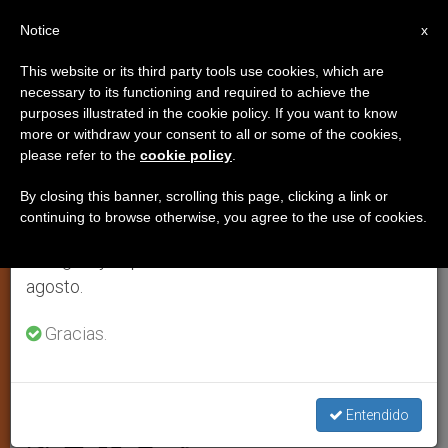
ES
Notice
×
x
Aviso importante
This website or its third party tools use cookies, which are
necessary to its functioning and required to achieve the
Del 27 de julio al 7 de agosto haremos la pausa
purposes illustrated in the cookie policy. If you want to know
La Doctrina Social de la Iglesia
anual, aprovechando que en el periodo de verano
more or withdraw your consent to all or some of the cookies,
please refer to the
cookie policy
.
se generan menos informaciones y también el
'se opone a las ideologías y sirve
consumo de las mismas disminuye.
para los retos actuales'
By closing this banner, scrolling this page, clicking a link or
continuing to browse otherwise, you agree to the use of cookies.
Retomamos el trabajo ordinario de las ediciones
en inglés y español de ZENIT el lunes 10 de
Entrevista al presidente de la
agosto.
Fundación Centesimus Annus,
Gracias.
Domingo Sugranyes
DICIEMBRE 11, 2013 00:00
IVÁN DE VARGAS
JUSTICIA
Entendido
Y PAZ
W
M
F
T
S