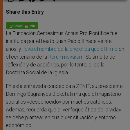
h
e
a
w
h
a
s
c
i
a
t
s
e
t
r
Share this Entry
s
e
b
t
e
A
n
o
e
p
g
o
r
p
e
k
r
La Fundación Centesimus Annus Pro Pontifice fue
instituida por el beato Juan Pablo II hace veinte
años, y
lleva el nombre de la encíclica que él firmó
en
el centenario de la
Rerum novarum
. Su ámbito de
reflexión y de acción es, por lo tanto, el de la
Doctrina Social de la Iglesia.
En esta entrevista concedida a ZENIT, su presidente
Domingo Sugranyes Bickel afirma que el magisterio
social es «desconocido» por muchos católicos.
Además, recuerda que el «enfoque ético de la vida»
se debe plantear en cualquier situación y entorno
económico.