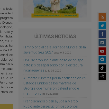
 la tesis
iversidad
 progreso
s jóvenes,
pológico,
de Asís y
ÚLTIMAS NOTICIAS
ntificia,
ca, 2001;
uador, ha
Himno oficial de la Jornada Mundial de la
n Karl R.
Juventud Seúl 2027
agosto 3, 2026
crisol de
 dolor del
ONU se pronuncia ante caso de obispo
 Seminario
católico desaparecido por la dictadura
numerosas
nicaragüense
julio 25, 2026
e temática
Aumenta el interés por la beatificación en
s. En 2012
 Fernando
Estados Unidos de los mártires de
undador de
Georgia que murieron defendiendo el
antoral de
matrimonio
julio 25, 2026
Franciscanos piden ayuda a Marco
Rubio ante persecución de colonos