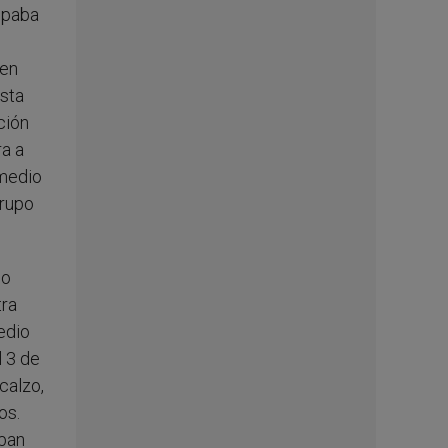
upaba
 en
esta
ción
ra a
 medio
grupo
no
tra
edio
l 3 de
calzo,
os.
aban