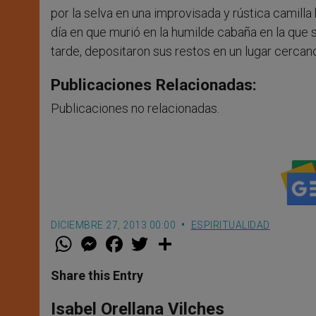
por la selva en una improvisada y rústica camill
día en que murió en la humilde cabaña en la que 
tarde, depositaron sus restos en un lugar cercano
Publicaciones Relacionadas:
Publicaciones no relacionadas.
DICIEMBRE 27, 2013 00:00
ESPIRITUALIDAD
W
M
F
T
S
h
e
a
w
h
a
s
c
i
a
t
s
e
t
r
Share this Entry
s
e
b
t
e
A
n
o
e
p
g
o
r
Isabel Orellana Vilches