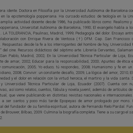
era idente. Doctora en Filosofía por la Universidad Autónoma de Barcelona con
co en la epistemología popperiana. Ha cursado estudios de teología en la Un
 amplia actividad docente desde 1986, ha publicado libros como: Realismo y
 popperiana, Universitat Autònoma de Barcelona, 1993; El evangelio habla a lo
.. LA TOLERANCIA, Paulinas, Madrid, 1999; Pedagogía del dolor. Ensayo antro
olaboración con Enrique Rivera de Ventosa (†) OFM. Cap. San Francisco 
 Respuestas desde la fe a los interrogantes del hombre de hoy, Universidad Po
del cine. Recursos didácticos del séptimo arte. Librería Cervantes, Salaman
 San Pablo, Madrid, 2002; En la Universidad Técnica Particular de Loja, Ec
rte de amar, 2002; Educar para la responsabilidad, 2003; Apuntes de ética e
 comunicación, 2005; Yo educo; tú respondes, 2008; Humanismo y fe en un 
idiano, 2008; Convivir: un constante desafío, 2009; La lógica del amor, 2010; El
dad y el dolor en relación con la virtud heroica, el martirio y la vida santa.
y Universidad Técnica Particular de Loja, Ecuador (2007). Cuenta con 
ivas, así como relatos, cuentos, fábula y novela juvenil, además de artículos d
itual, que viene publicando en distintas revistas nacionales e internacionale
os a ser santos y poco más tarde Epopeyas de amor prologado por mons.
ial del fundador de su familia espiritual, autora de Fernando Rielo Pardal. F
 de Brouwer, Bilbao, 2009. Culmina la biografía completa. Tiene a su cargo el s
2.