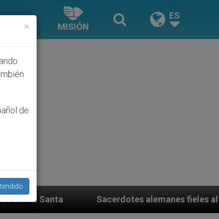
ES
×
MISIÓN
hando
ambién
pañol de
tendido
Sacerdotes alemanes fieles al Papa contestan a su prop