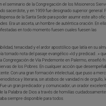
n el seminario de la Congregación de los Misioneros Sier
do sacerdote, y en 1959 fue designado superior general. 
dispensa de la Santa Sede para poder asumir este alto ofici
des. Era un asceta, un hombre de auténtica oración. En ell
nifestadas en todo momento fuesen cuales fuesen las
bilidad, tenacidad y el ardor apostólico que latía en su alm
bía tomado nota del pasaje evangélico «Id y predicad…» qu
e la Congregación de Vía Pindemonte en Palermo, enseñó f
s Siervas de los Pobres. En cualquier acción que desempeña
atente. Con una gran formación intelectual, que puso a mer
iodística y literaria, sin atisbos de vanidad ni de orgullo, 
 Fue un gran predicador y comunicador; un orador excelen
 de la Palabra de Dios a través de homilías cuidadosamente
staba siempre disponible para todos.