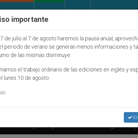
IGLESIA Y MUNDO
DOCUMENTOS
DONATIVOS
iso importante
7 de julio al 7 de agosto haremos la pausa anual, aprovec
el periodo de verano se generan menos informaciones y t
umo de las mismas disminuye.
amos el trabajo ordinario de las ediciones en inglés y es
l lunes 10 de agosto.
as.
En
ecta a cristianos (y no sólo) en Tierra Santa