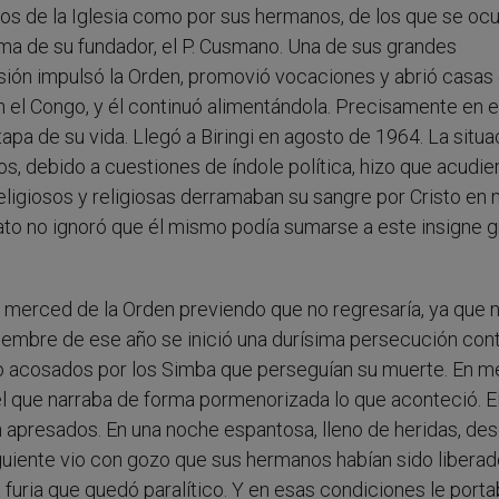
os de la Iglesia como por sus hermanos, de los que se oc
isma de su fundador, el P. Cusmano. Una de sus grandes
isión impulsó la Orden, promovió vocaciones y abrió casas
en el Congo, y él continuó alimentándola. Precisamente en 
apa de su vida. Llegó a Biringi en agosto de 1964. La situa
, debido a cuestiones de índole política, hizo que acudie
ligiosos y religiosas derramaban su sangre por Cristo en
eato no ignoró que él mismo podía sumarse a este insigne 
 merced de la Orden previendo que no regresaría, ya que 
iembre de ese año se inició una durísima persecución con
fijo acosados por los Simba que perseguían su muerte. En m
 el que narraba de forma pormenorizada lo que aconteció. E
apresados. En una noche espantosa, lleno de heridas, des
iguiente vio con gozo que sus hermanos habían sido liberad
furia que quedó paralítico. Y en esas condiciones le port