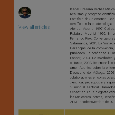
p
e
k
r
Isabel Orellana Vilches Mision
Realismo y progreso científi
Pontificia de Salamanca. Con
científico en la epistemología
View all articles
Atenas, Madrid, 1997; Qué es.
Palabra, Madrid, 1999; En c
Fernando Rielo: Convergencias.
Salamanca, 2001; La "mirada" 
Paradojas de la convivencia,
publicado: La confianza. El a
Popper, 2003; De soledades y
culturas, 2008; Repensar lo cot
amor. Apuntes sobre la enferme
Diocesano de Málaga, 2006 
colaboraciones en obras colect
científica, pedagógica y espir
culminó el santoral Llamad
Sebastián. Es la biógrafa ofic
los Misioneros Identes, Desclée
ZENIT desde noviembre de 201