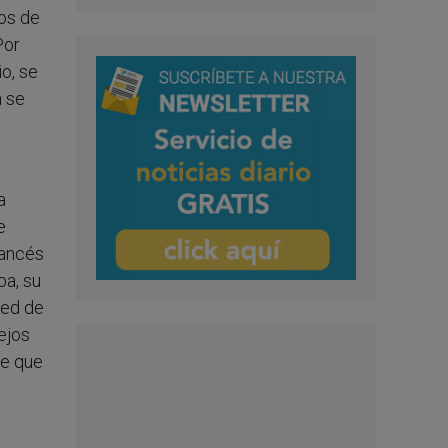
vos de
Por
o, se
a se
a
e
rancés
ba, su
ced de
lejos
te que