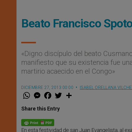
Beato Francisco Spot
«Digno discípulo del beato Cusmano
manifiesto que su existencia fue un
martirio acaecido en el Congo»
DICIEMBRE 27, 2013 00:00
ISABEL ORELLANA VILCH
W
M
F
T
S
h
e
a
w
h
a
s
c
i
a
t
s
e
t
r
Share this Entry
s
e
b
t
e
A
n
o
e
p
g
o
r
p
e
k
En esta festividad de san Juan Evangelista, al ex
r