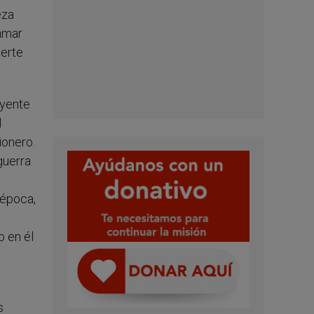
eza
ramar
uerte
eyente
l
ionero.
guerra
 época,
o en él
s