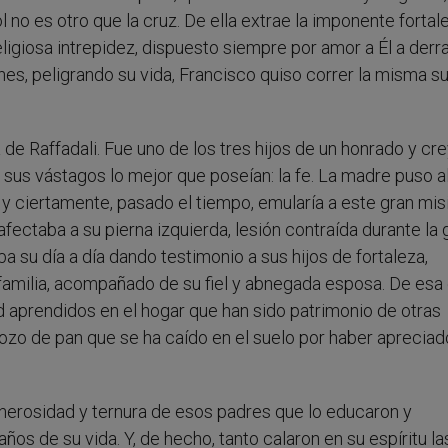
 no es otro que la cruz. De ella extrae la imponente fortal
ligiosa intrepidez, dispuesto siempre por amor a Él a der
ones, peligrando su vida, Francisco quiso correr la misma s
na de Raffadali. Fue uno de los tres hijos de un honrado y cr
 sus vástagos lo mejor que poseían: la fe. La madre puso a
y ciertamente, pasado el tiempo, emularía a este gran mis
fectaba a su pierna izquierda, lesión contraída durante la 
a su día a día dando testimonio a sus hijos de fortaleza,
familia, acompañado de su fiel y abnegada esposa. De esa
d aprendidos en el hogar que han sido patrimonio de otras
ozo de pan que se ha caído en el suelo por haber apreciad
a generosidad y ternura de esos padres que lo educaron y
s de su vida. Y, de hecho, tanto calaron en su espíritu la