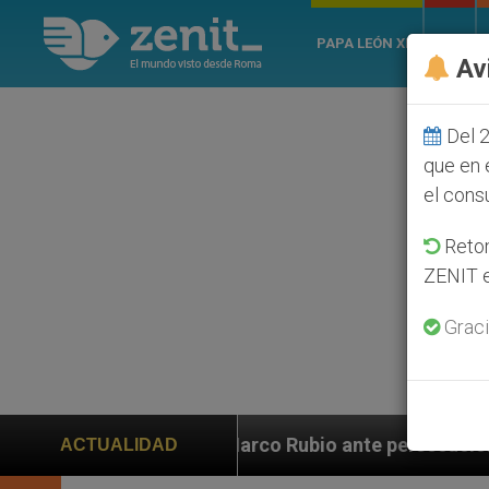
PAPA LEÓN XIV
ROMA
Av
Del 2
que en 
el cons
Retom
ZENIT e
Graci
Marco Rubio ante persecución de colonos judíos que af
ACTUALIDAD