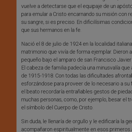
vuelve a detectarse que el equipaje de un apóstol
para emular a Cristo encarnando su misión con re
su sangre, si es preciso. En dificilísimas condici
que sus hermanos en la fe.
Nació el 8 de julio de 1924 en la localidad italia
matrimonio que vivía de forma ejemplar. Dieron a
pequeño bajo el amparo de san Francisco Javier 
El cabeza de familia padecía una minusvalía que a
de 1915-1918. Con todas las dificultades afrontab
esforzándose para proveer de lo necesario a su 
el beato recordaría entrañables gestos de pieda
muchas personas, como, por ejemplo, besar el tr
el símbolo del Cuerpo de Cristo.
Sin duda, le llenaría de orgullo y le edificaría l
acompañaron espiritualmente en esos primeros año