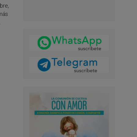
bre,
 más
.