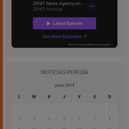
NOTICIAS POR DÍA
junio 2014
L
M
X
J
V
S
D
1
2
3
4
5
6
7
8