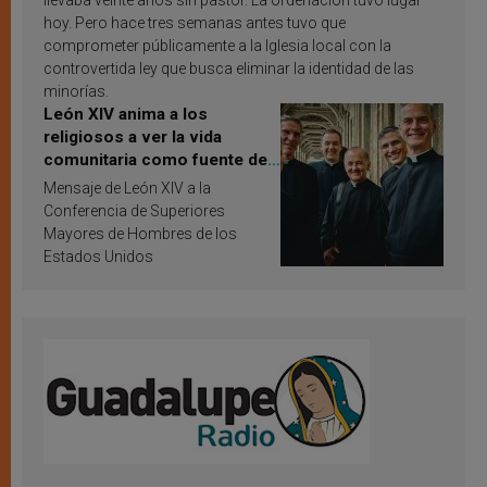
llevaba veinte años sin pastor. La ordenación tuvo lugar
hoy. Pero hace tres semanas antes tuvo que
comprometer públicamente a la Iglesia local con la
controvertida ley que busca eliminar la identidad de las
minorías.
León XIV anima a los
religiosos a ver la vida
comunitaria como fuente de
inspiración y santificación
Mensaje de León XIV a la
Conferencia de Superiores
Mayores de Hombres de los
Estados Unidos