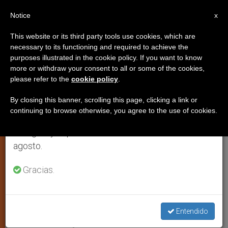
ES
Notice
×
x
Aviso importante
This website or its third party tools use cookies, which are
necessary to its functioning and required to achieve the
Del 27 de julio al 7 de agosto haremos la pausa
purposes illustrated in the cookie policy. If you want to know
Los obispos españoles
anual, aprovechando que en el periodo de verano
more or withdraw your consent to all or some of the cookies,
please refer to the
cookie policy
.
se generan menos informaciones y también el
agradecen al rey su contribución
consumo de las mismas disminuye.
a la democracia
By closing this banner, scrolling this page, clicking a link or
continuing to browse otherwise, you agree to the use of cookies.
Retomamos el trabajo ordinario de las ediciones
en inglés y español de ZENIT el lunes 10 de
El rey de España, Juan Carlos I anunció
agosto.
su abdicación al trono
Gracias.
JUNIO 02, 2014 00:00
ZENIT STAFF
JUSTICIA Y PAZ
W
M
F
T
S
h
e
a
w
h
a
s
c
i
a
Entendido
t
s
e
t
r
Share this Entry
s
e
b
t
e