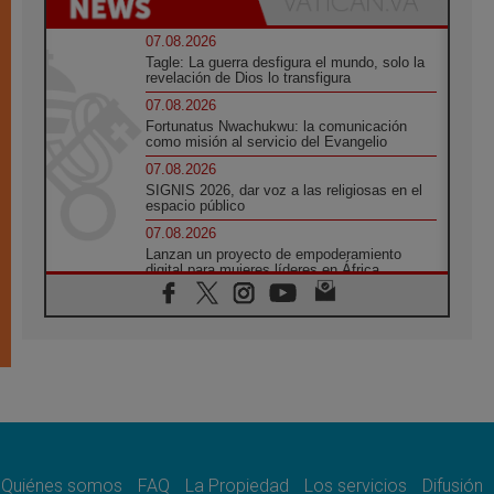
07.08.2026
Tagle: La guerra desfigura el mundo, solo la
revelación de Dios lo transfigura
07.08.2026
Fortunatus Nwachukwu: la comunicación
como misión al servicio del Evangelio
07.08.2026
SIGNIS 2026, dar voz a las religiosas en el
espacio público
07.08.2026
Lanzan un proyecto de empoderamiento
digital para mujeres líderes en África
07.08.2026
Programa oficial del Viaje Apostólico del
Papa León XIV a Francia
07.08.2026
Obispos de Ecuador: El bien de las familias
no admite premuras legislativas
06.08.2026
Cardenal Parolin: La paz comienza con la
empatía al dolor del otro
Quiénes somos
FAQ
La Propiedad
Los servicios
Difusión
06.08.2026