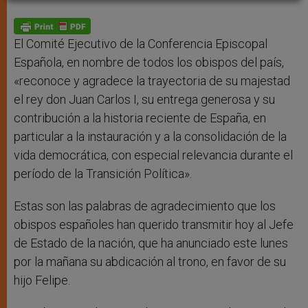
A
n
o
e
p
g
o
r
p
e
k
r
El Comité Ejecutivo de la Conferencia Episcopal
Española, en nombre de todos los obispos del país,
«reconoce y agradece la trayectoria de su majestad
el rey don Juan Carlos I, su entrega generosa y su
contribución a la historia reciente de España, en
particular a la instauración y a la consolidación de la
vida democrática, con especial relevancia durante el
período de la Transición Política».
Estas son las palabras de agradecimiento que los
obispos españoles han querido transmitir hoy al Jefe
de Estado de la nación, que ha anunciado este lunes
por la mañana su abdicación al trono, en favor de su
hijo Felipe.