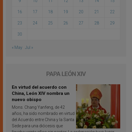
9
10
11
12
13
14
15
16
17
18
19
20
21
22
23
24
25
26
27
28
29
30
« May
Jul »
PAPA LEÓN XIV
En virtud del acuerdo con
China, León XIV nombra un
nuevo obispo
Mons. Chang Yanfeng, de 42
años, ha sido nombrado en virtud
del Acuerdo entre China y la Santa
Sede para una diócesis que