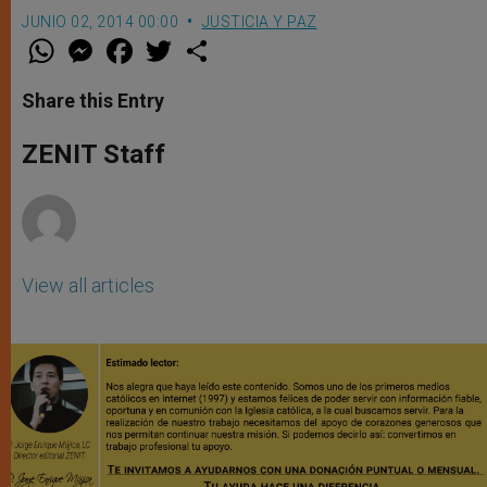
JUNIO 02, 2014 00:00
JUSTICIA Y PAZ
W
M
F
T
S
h
e
a
w
h
a
s
c
i
a
t
s
e
t
r
Share this Entry
s
e
b
t
e
A
n
o
e
p
g
o
r
ZENIT Staff
p
e
k
r
View all articles